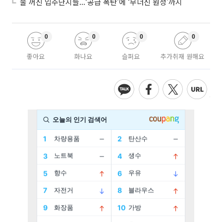
불 꺼진 입주단지들...‘공급 폭탄’에 ‘무너진 원청’까지
0
0
0
0
좋아요
화나요
슬퍼요
추가취재 원해요