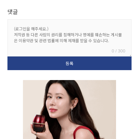
댓글
0 / 300