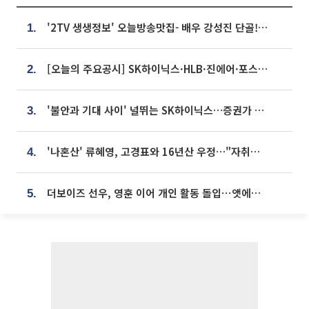
'2TV 생생정보' 오늘방송맛집- 배우 강성진 단골! 쌀국수ㆍ푸팟퐁 커리 맛집 '블○○○'
1.
[오늘의 주요공시] SK하이닉스·HLB·진에어·포스코홀딩스·네이버·대우건설 등
2.
'불안과 기대 사이' 널뛰는 SK하이닉스…증권가 "HBM4·LTA 기반 펀터멘털 견고"
3.
'나혼산' 류혜영, 고경표와 16년산 우정…"자취방서 부모님과 마주쳐"
4.
더보이즈 선우, 영훈 이어 개인 활동 돌입⋯앳에어리어와 전속계약
5.