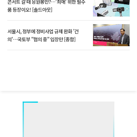
콘서트 갈 때 응원봉만?⋯'최애' 위한 필수
품 등장이오! [솔드아웃]
서울시, 정부에 정비사업 규제 완화 '건
의'⋯국토부 "협의 중" 입장만 [종합]