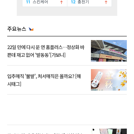
주요뉴스
22일 만에 다시 문 연 홈플러스…정상화 바
쁜데 재고 없어 ‘발동동’[가보니]
입추매직 '불발', 처서매직은 올까요? [해
시태그]