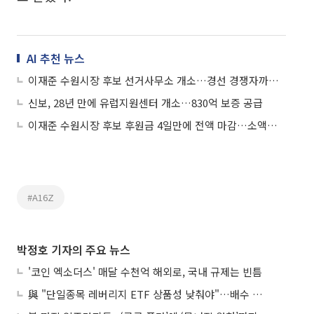
AI 추천 뉴스
이재준 수원시장 후보 선거사무소 개소…경선 경쟁자까지 합류 "무적의 원팀"
신보, 28년 만에 유럽지원센터 개소…830억 보증 공급
이재준 수원시장 후보 후원금 4일만에 전액 마감…소액후원 릴레이에 "시민의 명령"
#A16Z
박정호 기자의 주요 뉴스
'코인 엑소더스' 매달 수천억 해외로, 국내 규제는 빈틈
與 "단일종목 레버리지 ETF 상품성 낮춰야"…배수 조정안도 거론