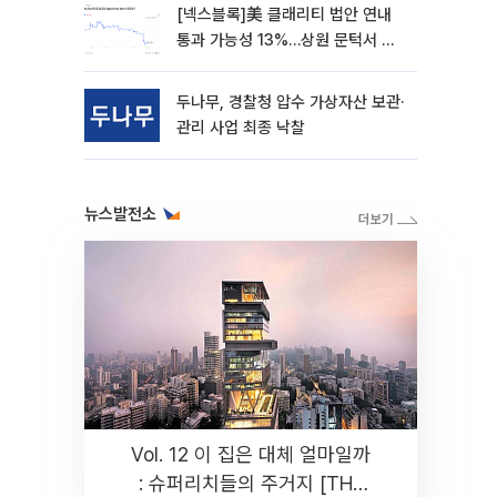
[넥스블록]美 클래리티 법안 연내
통과 가능성 13%…상원 문턱서 제
동
두나무, 경찰청 압수 가상자산 보관·
관리 사업 최종 낙찰
뉴스발전소
Vol. 12 이 집은 대체 얼마일까
: 슈퍼리치들의 주거지 [THE