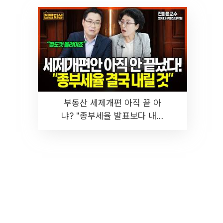
부동산 세제개편 아직 끝 아
냐? "종부세율 발표보다 내릴
것" 장기거주·양도세 전망 I 집
땅지성 I 김인만, 진미윤