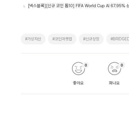
[넥스블록][신규 코인 톱10] FIFA World Cup AI 67.95% 상승,
#가상자산
#코인마켓캡
#신규상장
#BRIDGE
0
0
좋아요
화나요