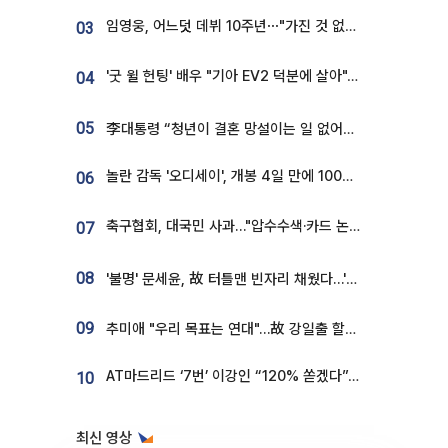
임영웅, 어느덧 데뷔 10주년⋯"가진 것 없던 시절, 내 앞엔 20명의 팬뿐"
03
'굿 윌 헌팅' 배우 "기아 EV2 덕분에 살아"…교통사고 후 안전성 극찬
04
05
李대통령 “청년이 결혼 망설이는 일 없어야...제도상 불이익 조사”
놀란 감독 '오디세이', 개봉 4일 만에 100만 돌파⋯'왕사남' 보다 빠르다
06
축구협회, 대국민 사과…"압수수색·카드 논란 사죄, 강도 높은 쇄신"
07
08
'불명' 문세윤, 故 터틀맨 빈자리 채웠다…'거북이' 눈물의 최종 우승
09
추미애 "우리 목표는 연대"…故 강일출 할머니 흉상 제막
AT마드리드 ‘7번’ 이강인 “120% 쏟겠다”⋯시메오네 감독 “필요한 선수”
10
최신 영상