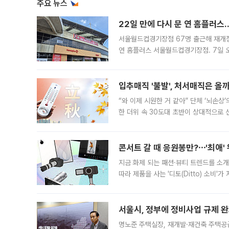
주요 뉴스
22일 만에 다시 문 연 홈플러스
서울월드컵경기장점 67명 출근해 재개점 
연 홈플러스 서울월드컵경기장점. 7일 
우유, 과일 같은 신선식품이 차근차근 자
입추매직 '불발', 처서매직은 올
“와 이제 시원한 거 같아” 단체 ‘뇌손상
한 더위 속 30도대 초반이 상대적으로
지역에 있었습니다. 7월 말에는 서풍과
콘서트 갈 때 응원봉만?⋯'최애'
지금 화제 되는 패션·뷰티 트렌드를 소개
따라 제품을 사는 '디토(Ditto) 소비
어디일까요? 아이돌 콘서트 시작을 기다
서울시, 정부에 정비사업 규제 완화
명노준 주택실장, 재개발·재건축 주택공