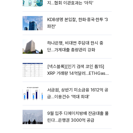
지…협회 이관효과는 ‘아직’
KDB생명 본입찰, 한화·흥국·한투 '3
파전'
하나은행, 비대면 주담대 한시 중
단…가계대출 총량관리 강화
[넥스블록][인기 검색 코인 톱15]
XRP 거래량 14억달러…ETHGas
급등·Bless 급락…고변동 알트 부각
서금원, 상반기 미소금융 1612억 공
급…이용건수 ‘역대 최대’
9월 입주 디에이치방배 잔금대출 풀
린다…은행권 3000억 공급