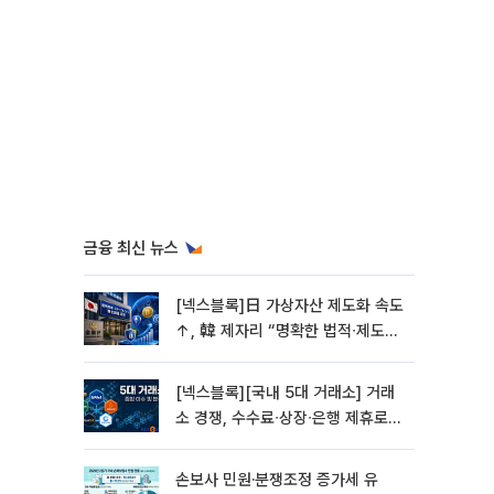
금융 최신 뉴스
[넥스블록]日 가상자산 제도화 속도
↑, 韓 제자리 “명확한 법적∙제도적
기반 마련 시급”
[넥스블록][국내 5대 거래소] 거래
소 경쟁, 수수료∙상장∙은행 제휴로
옮겨 붙었다
손보사 민원·분쟁조정 증가세 유