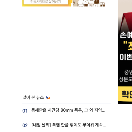
많이 본 뉴스
동해안은 시간당 80㎜ 폭우, 그 외 지역은 폭염…‘극과 극 날씨’
01
[내일 날씨] 폭염 한풀 꺾여도 무더위 계속⋯동해안 이틀 연속 비
02