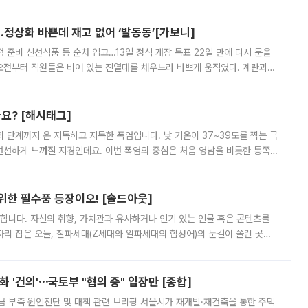
…정상화 바쁜데 재고 없어 ‘발동동’[가보니]
준비 신선식품 등 순차 입고…13일 정식 개장 목표 22일 만에 다시 문을
오전부터 직원들은 비어 있는 진열대를 채우느라 바쁘게 움직였다. 계란과
리를 잡기 시작했지만, 매장 곳곳엔 여전히 텅 빈 매대가 먼저 눈에 들어왔
까요? [해시태그]
’의 단계까지 온 지독하고 지독한 폭염입니다. 낮 기온이 37~39도를 찍는 극
 선선하게 느껴질 지경인데요. 이번 폭염의 중심은 처음 영남을 비롯한 동쪽
 북서풍이 산맥을 넘어 영남 쪽으로 내려오면서 뜨겁고 건조해졌는데요.
 위한 필수품 등장이오! [솔드아웃]
합니다. 자신의 취향, 가치관과 유사하거나 인기 있는 인물 혹은 콘텐츠를
'가 자리 잡은 오늘, 잘파세대(Z세대와 알파세대의 합성어)의 눈길이 쏠린 곳은
리는 공연장. 응원봉만큼이나 눈에 띄는 게 있습니다. 공연이 시작되기
 '건의'⋯국토부 "협의 중" 입장만 [종합]
급 부족 원인진단 및 대책 관련 브리핑 서울시가 재개발·재건축을 통한 주택