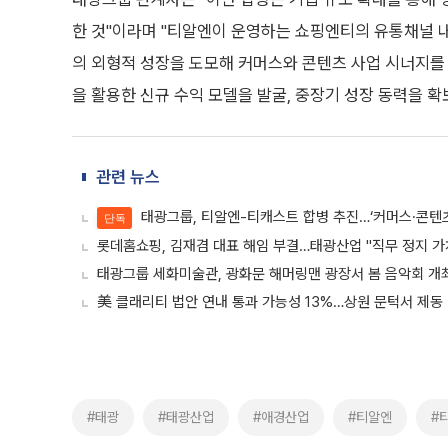
한 것"이라며 "티알엔이 운영하는 쇼핑엔티의 유통채널 내
의 외형적 성장을 도모해 커머스와 콘텐츠 사업 시너지를 
을 활용한 신규 수익 모델을 발굴, 중장기 성장 동력을 
관련 뉴스
태광그룹, 티알엔-티캐스트 합병 추진…‘커머스·콘텐츠
단독
롯데홈쇼핑, 김재겸 대표 해임 부결…태광산업 "직무 정지 가
태광그룹 세화미술관, 광화문 해머링맨 광장서 봄 음악회 개
美 클래리티 법안 연내 통과 가능성 13%…상원 문턱서 제동
#태광
#태광산업
#애경산업
#티알엔
#