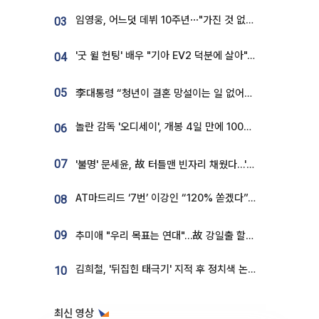
임영웅, 어느덧 데뷔 10주년⋯"가진 것 없던 시절, 내 앞엔 20명의 팬뿐"
03
'굿 윌 헌팅' 배우 "기아 EV2 덕분에 살아"…교통사고 후 안전성 극찬
04
05
李대통령 “청년이 결혼 망설이는 일 없어야...제도상 불이익 조사”
놀란 감독 '오디세이', 개봉 4일 만에 100만 돌파⋯'왕사남' 보다 빠르다
06
07
'불명' 문세윤, 故 터틀맨 빈자리 채웠다…'거북이' 눈물의 최종 우승
AT마드리드 ‘7번’ 이강인 “120% 쏟겠다”⋯시메오네 감독 “필요한 선수”
08
09
추미애 "우리 목표는 연대"…故 강일출 할머니 흉상 제막
김희철, '뒤집힌 태극기' 지적 후 정치색 논란…"좌우 떠나 우리나라 국기"
10
최신 영상