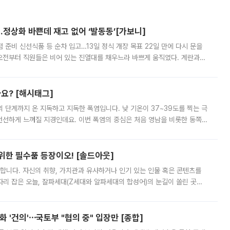
…정상화 바쁜데 재고 없어 ‘발동동’[가보니]
준비 신선식품 등 순차 입고…13일 정식 개장 목표 22일 만에 다시 문을
오전부터 직원들은 비어 있는 진열대를 채우느라 바쁘게 움직였다. 계란과
리를 잡기 시작했지만, 매장 곳곳엔 여전히 텅 빈 매대가 먼저 눈에 들어왔
까요? [해시태그]
’의 단계까지 온 지독하고 지독한 폭염입니다. 낮 기온이 37~39도를 찍는 극
 선선하게 느껴질 지경인데요. 이번 폭염의 중심은 처음 영남을 비롯한 동쪽
 북서풍이 산맥을 넘어 영남 쪽으로 내려오면서 뜨겁고 건조해졌는데요.
 위한 필수품 등장이오! [솔드아웃]
합니다. 자신의 취향, 가치관과 유사하거나 인기 있는 인물 혹은 콘텐츠를
'가 자리 잡은 오늘, 잘파세대(Z세대와 알파세대의 합성어)의 눈길이 쏠린 곳은
리는 공연장. 응원봉만큼이나 눈에 띄는 게 있습니다. 공연이 시작되기
 '건의'⋯국토부 "협의 중" 입장만 [종합]