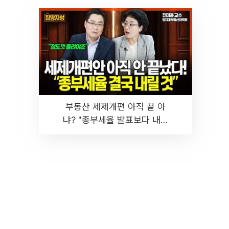
부동산 세제개편 아직 끝 아
냐? "종부세율 발표보다 내릴
것" 장기거주·양도세 전망 I 집
땅지성 I 김인만, 진미윤