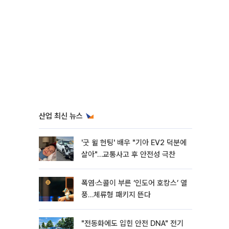
산업 최신 뉴스
'굿 윌 헌팅' 배우 "기아 EV2 덕분에
살아"…교통사고 후 안전성 극찬
폭염·스콜이 부른 ‘인도어 호캉스’ 열
풍…체류형 패키지 뜬다
"전동화에도 입힌 안전 DNA" 전기