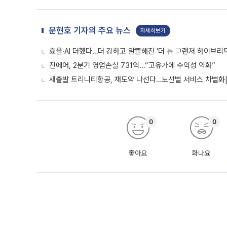
문현호 기자의 주요 뉴스
자세히보기
효율·AI 더했다…더 강하고 알뜰해진 ‘더 뉴 그랜저 하이브리드
진에어, 2분기 영업손실 731억…“고유가에 수익성 악화”
새출발 트리니티항공, 재도약 나선다…노선별 서비스 차별화
0
0
좋아요
화나요