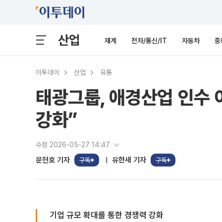
산업
재계
전자/통신/IT
자동차
중
이투데이
산업
유통
태광그룹, 애경산업 인수 
강화”
수정 2026-05-27 14:47
문현호 기자
유한새 기자
구독
구독
기업 규모 확대를 통한 경쟁력 강화