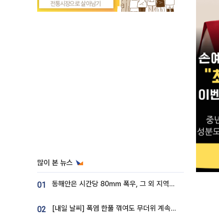
많이 본 뉴스
동해안은 시간당 80㎜ 폭우, 그 외 지역은 폭염…‘극과 극 날씨’
01
[내일 날씨] 폭염 한풀 꺾여도 무더위 계속⋯동해안 이틀 연속 비
02