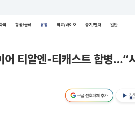
화학
항공/물류
유통
의료/바이오
중기/벤처
일반
이어 티알엔-티캐스트 합병…“시
기사
구글 선호매체 추가