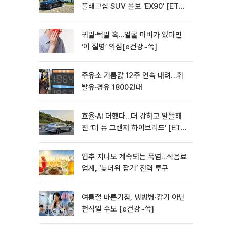
플래그십 SUV 볼보 'EX90' [ET의
모빌리티]
귀밑·턱밑 혹…얼굴 마비가 있다면
‘이 질병’ 의심[e건강~쏙]
주유소 기름값 12주 연속 내려…휘
발유·경유 1800원대
효율·AI 더했다…더 강하고 알뜰해
진 ‘더 뉴 그랜저 하이브리드’ [ET의
모빌리티]
입추 지나도 계속되는 폭염…식음료
업계, ‘늦더위 잡기’ 전력 투구
여름철 마른기침, 냉방병‧감기 아닌
천식일 수도 [e건강~쏙]