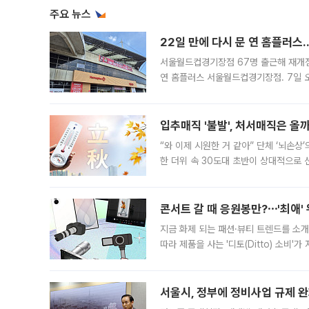
주요 뉴스
22일 만에 다시 문 연 홈플러스
서울월드컵경기장점 67명 출근해 재개점 
연 홈플러스 서울월드컵경기장점. 7일 
우유, 과일 같은 신선식품이 차근차근 자
입추매직 '불발', 처서매직은 올
“와 이제 시원한 거 같아” 단체 ‘뇌손상
한 더위 속 30도대 초반이 상대적으로
지역에 있었습니다. 7월 말에는 서풍과
콘서트 갈 때 응원봉만?⋯'최애'
지금 화제 되는 패션·뷰티 트렌드를 소개
따라 제품을 사는 '디토(Ditto) 소비
어디일까요? 아이돌 콘서트 시작을 기다
서울시, 정부에 정비사업 규제 완화