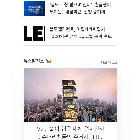
‘집도 코칭 받으며 산다’…월급쟁이
부자들, ‘내집마련’ 신청 증가세
블루엘리펀트, 어펄마캐피탈서
1000억원 유치…글로벌 공략 속도
뉴스발전소
Vol. 12 이 집은 대체 얼마일까
: 슈퍼리치들의 주거지 [THE