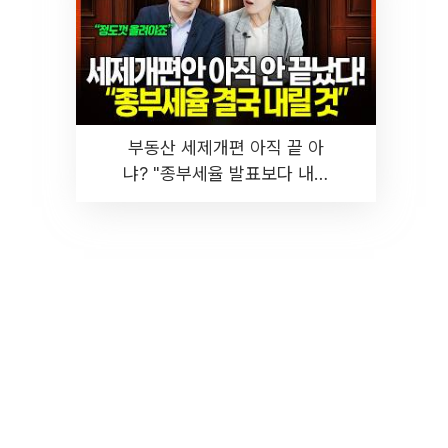
부동산 세제개편 아직 끝 아
냐? "종부세율 발표보다 내릴
것" 장기거주·양도세 전망 I 집
땅지성 I 김인만, 진미윤