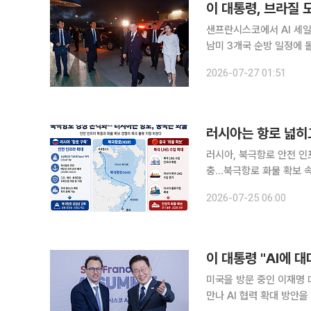
이 대통령, 브라질
샌프란시스코에서 AI 세
남미 3개국 순방 일정에 돌입했다. 이 대통령은 이날 두 번째 순방국인 
도착했다. 이번 방문은 2
2026-07-27 01:51
성격으로, 양 정상은 지난
러시아는 항로 넓히
러시아, 북극항로 안전 인
충…북극항로 화물 확보 속
가 북극항로(NSR)의 안
2026-07-25 06:00
위한 물류 거점을 확대하
이 대통령 "AI에 
미국을 방문 중인 이재명 
만나 AI 협력 확대 방안을