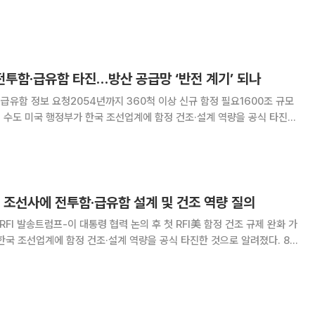
현지시간) 레제프 타이이프 에르도안 튀르키예 대통령 내외가 주최한 공식
령과 만나 군용 선박 건조와 관련한 후속
전투함·급유함 타진…방산 공급망 ‘반전 계기’ 되나
·급유함 정보 요청2054년까지 360척 이상 신규 함정 필요1600조 규모
 역량을 공식 타진한
캐나다 잠수함 수주전에서 고배를 마신 국내 특수선 제조사들 입장에서는 새
로운 반전의 계기가 될 수 있다는 기대가 나온다. 8일
 조선사에 전투함·급유함 설계 및 건조 역량 질의
RFI 발송트럼프-이 대통령 협력 논의 후 첫 RFI美 함정 건조 규제 완화 가
국방부와 해군은 최근 전투함과 급유함에 대한 정보 요청(RFI)을 국내 조
 RFI 형식으로 조선소들