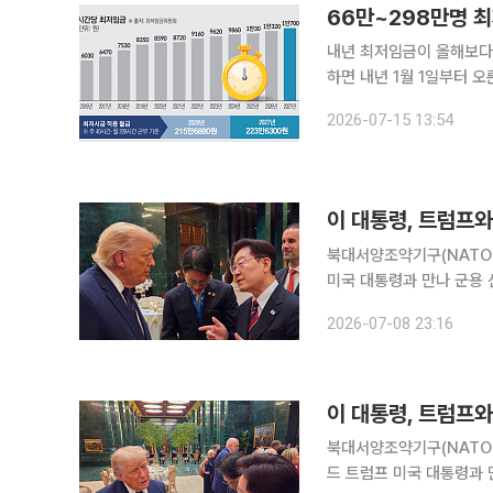
66만~298만명 
내년 최저임금이 올해보다 
하면 내년 1월 1일부터 
금 인상으로 임금이 오른다
2026-07-15 13:54
다. 최저임금과 연동된 실
이 대통령, 트럼프와
북대서양조약기구(NATO·
미국 대통령과 만나 군용 
에서 군함 건조 협력을 논
2026-07-08 23:16
다. 강유정 청와대 수석
이 대통령, 트럼프와
북대서양조약기구(NATO
드 트럼프 미국 대통령과 만나 군용 