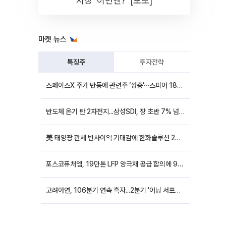
시장 '이번엔?' [포토]
마켓 뉴스
특징주
투자전략
스페이스X 주가 반등에 관련주 ‘껑충’⋯스피어 18%ㆍ에이치브이엠 12%↑
반도체 온기 탄 2차전지...삼성SDI, 장 초반 7% 넘게 껑충
美 태양광 관세 반사이익 기대감에 한화솔루션 20%대·OCI홀딩스 14%대 급등
포스코퓨처엠, 19만톤 LFP 양극재 공급 합의에 9%대 강세
고려아연, 106분기 연속 흑자...2분기 '어닝 서프라이즈'에 장 초반 12%대 강세