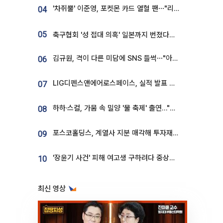
'차쥐뿔' 이준영, 포켓몬 카드 열혈 팬⋯"리셀러 처단할 것"
04
05
축구협회 '성 접대 의혹' 일본까지 번졌다…日 심판 실명 공개
김규원, 격이 다른 미담에 SNS 들썩⋯"아이 속옷 빨고 졸업식도 참석"
06
LIG디펜스앤에어로스페이스, 실적 발표 후 급락→반등⋯증권가 “28년까지 튼튼”
07
하하·스컬, 가뭄 속 밀양 '물 축제' 출연…"출연료 전액 기부"
08
포스코홀딩스, 계열사 지분 매각해 투자재원 2.5조 확보
09
'장윤기 사건' 피해 여고생 구하려다 중상…고교생 의상자 지정
10
최신 영상