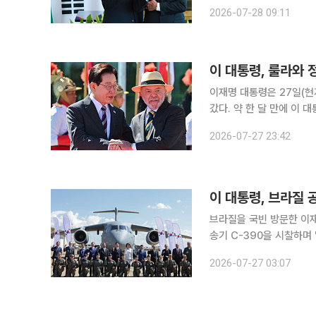
스 에비앙에서 열린 주요 
2026-07-28 09:11
도착한 이 대통령을 포옹
이 대통령, 룰라와
이재명 대통령은 27일(
갔다. 약 한 달 만에 이
면서 팔짱을 끼는 등 각별한 친밀감을 드러냈다. 이 
2026-07-27 23:42
기병대 6명의 호위를 받으
브라질을 국빈 방문한 이
송기 C-390을 시찰하며
력 확대 의지를 밝혔다. 이 대통령은 이날 오후 1시 19분쯤 브라질리아 공군기지에 도착했다. 브라
2026-07-27 03:07
질 측은 치아구 포지우 