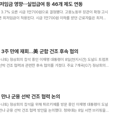
최저임금 영향⋯실업급여 등 46개 제도 연동
3.7% 오른 시급 1만700원으로 결정됐다. 고용노동부 장관이 확정·고시
오른 최저임금이 적용된다. 시급 1만700원 이하를 받던 근로자들은 최저임
. 영향을 받는 근로자는 최소 66만 명, 최대 297만8000명으로 추정된
업급여, 출산전후휴가급여 등 46개
 3주 만에 재회…美 군함 건조 후속 협의
나토) 정상회의 참석 중인 이재명 대통령이 8일(현지시간) 도널드 트럼프
선박 건조 협력과 관련한 후속 협의를 가졌다. 주요 7개국(G7) 정상회의
의한 지 약 3주 만에 양 정상이 다시 만나 실무 협의를 이어가기로 한 것이
대변인은 이날 서면브리핑을 통해 "
 만나 군용 선박 건조 협력 논의
·나토) 정상회의 참석을 위해 튀르키예를 방문 중인 이재명 대통령이 도널
선박 건조 협력 방안을 논의했다. 청와대는 8일 서면 브리핑을