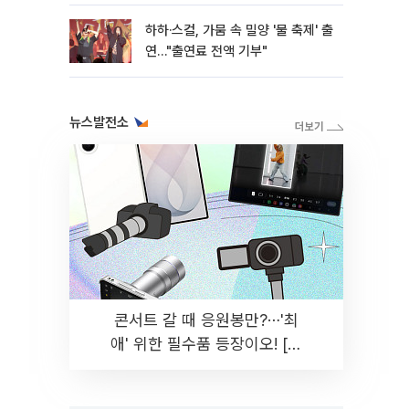
하하·스컬, 가뭄 속 밀양 '물 축제' 출
연…"출연료 전액 기부"
뉴스발전소
콘서트 갈 때 응원봉만?⋯'최
애' 위한 필수품 등장이오! [솔
드아웃]