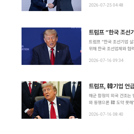
을 제안했고, 아모데이 C
2026-07-25 04:48
확대 의
트럼프 “한국 조선기업 살펴볼 것” 도널드 트럼프 미국 대통령이 15일(
위해 한국 조선업체와 협
육군전쟁대에서 열린 ‘국방
2026-07-16 09:34
펴보게 될 것”이라고 말했
트럼프, 韓기업 언급
해군 함정의 외국 건조는 
와 동맹으론 韓 도약 못해" 도널드 트럼프 미국 대통령이 조선 분야 협력 필요성을 강조하면서
기업을 지목했다. 특히 “일부 
2026-07-16 08:40
트럼프 대통령은 펜실베이