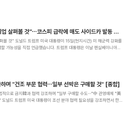
EO는 한국을 AI 핵심 협력국으로 평가하며 정부와 기업을 아우르는 협력
지를 밝혔다. 이 대통령은 이날 미국 샌프란시스코
트럼프 “한국 조선기업 살펴볼 것”⋯코스피 급락에 매도 사이드카 발동 外 [오늘의 주요뉴스]
현지시간) 미 해군력 강화를
력할 가능성을 직접 언급했습니다. 트럼프 대통령은 이날 펜실베이니아주
혁신서밋’에서 “우리는 아마 한국과 다른 지역에서 오는 기업 몇 곳을 살
습니다. 미국 밖에서 건조된 선박 일부를
하며 "건조 부문 협력⋯일부 선박은 구매할 것" [종합]
법적으로 금지韓과 협력 강조하며 "일부 구매할 수도⋯"中 관영매체 "美
 한국
선박은 구매할 수도 있다”고 언급해 관심이 쏠렸다. 15일(현지시간)
니아주 육군전쟁대에서 열린 ‘국방혁