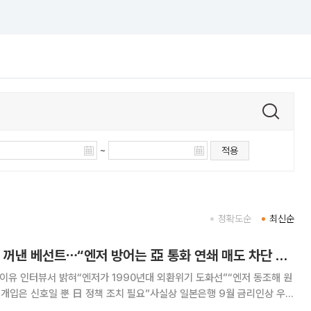
~
적용
정확도순
최신순
‘외환위기 트라우마’ 꺼낸 베선트⋯“엔저 방어는 亞 통화 연쇄 매도 차단 목적”
 이유 인터뷰서 밝혀“엔저가 1990년대 외환위기 도화선”“엔저 동조해 원
개입은 신호일 뿐 日 정책 조치 필요”사실상 일본은행 9월 금리인상 우회