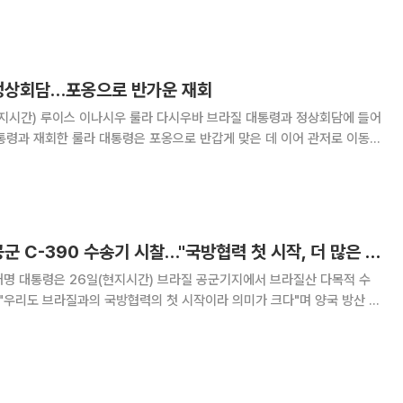
7개국(G7) 정상회의 이후 약 한 달 만입니다. 룰라 대통령은 대통령궁에
으로 맞았고, 회담에서는 브라질의 희토류 등
 정상회담…포옹으로 반가운 재회
현지시간) 루이스 이나시우 룰라 다시우바 브라질 대통령과 정상회담에 들어
 대통령과 재회한 룰라 대통령은 포옹으로 반갑게 맞은 데 이어 관저로 이동하
대통령과 김혜경 여사는 이날 오전 10시35분께
며 브라질리아 대통령 관저 앞 광장
이 대통령, 브라질 공군 C-390 수송기 시찰…"국방협력 첫 시작, 더 많은 협력 만들자" [종합]
재명 대통령은 26일(현지시간) 브라질 공군기지에서 브라질산 다목적 수
 "우리도 브라질과의 국방협력의 첫 시작이라 의미가 크다"며 양국 방산 협
외교부 의전장과 페르난두 피멘테우 주한대사