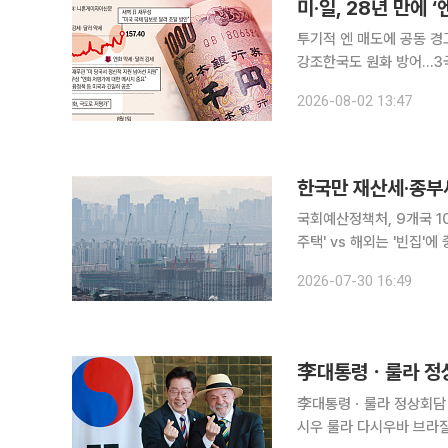
미·일, 28년 만에
투기적 엔 매도에 공동 경
강조한국도 원화 방어…3국 공조 지속 주목 미국이 1998년
입하며 가치 방어에 나선 
2026-08-02 13:47
가능성이 제기됐다. 한국
한국만 재산세·종부세
국회예산정책처, 9개국 
주택' vs 해외는 '빈집'에 중과 주택 보유세를 지방세(재산세)와 국세(종합부동산세)
로 부과하는 나라는 해외 
2026-07-30 16:49
李대통령ㆍ룰라 정상회담 이재명 대통령이 27일(현지시간) 브라질리아 대통령궁에서 루이스 이
시우 룰라 다시우바 브라질