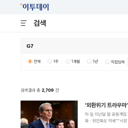
검색
전체
1주
1개월
1년
직접입력
검색결과 총
2,709
건
미·일 지난달 말 공동개입
화ㆍ위안화도 약세”“시장 
압박 스콧 베선트 미국 재무장관은 지난달 말 일본 당국과 외환시장 공동 개입에 나선 배경으로 엔