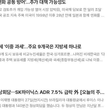
 ‘엔화 공동 방어’…추가 대책 가능성도
고 검토추가 개입 가능성 열어 시장 압박日, 미국채 담보로 한 달러 조달
 이후 28년 만에 일본과 함께 엔화를 매
가운데 양국이 엔저에 대응하기 위한 추가 정책을 이르면 이번 주 발표할
도 지난주 일본의 외환시장 개입과 같은
 '이중 과세'…주요 9개국은 지방세 하나로
10개 도시 보유세 비교누진세율은 한국·싱가포르뿐…나머진 비례한국은 '다
로 나눠 이중으
주요국 가운데 한국이 유일한 것으로 나타났다. 미국·영국 등 대부분 국가
는 지방세 중심의 단일 보유세 체계를 운영하고 있다. 30일
李대통령ㆍ룰라 정상회담⋯SK하이닉스 ADR 7.5% 급락 外 [오늘의 주요뉴스]
나
 대통령과 140분간 정상회담을 했습니다. 두 정상의 만남은 지난달 프랑