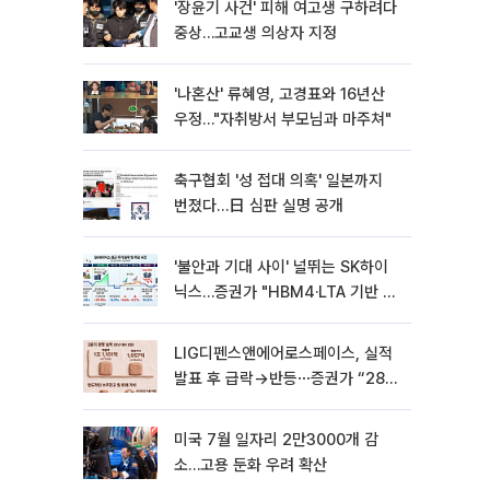
'장윤기 사건' 피해 여고생 구하려다
중상…고교생 의상자 지정
'나혼산' 류혜영, 고경표와 16년산
우정…"자취방서 부모님과 마주쳐"
축구협회 '성 접대 의혹' 일본까지
번졌다…日 심판 실명 공개
'불안과 기대 사이' 널뛰는 SK하이
닉스…증권가 "HBM4·LTA 기반 펀
터멘털 견고"
LIG디펜스앤에어로스페이스, 실적
발표 후 급락→반등⋯증권가 “28년
까지 튼튼”
미국 7월 일자리 2만3000개 감
소…고용 둔화 우려 확산