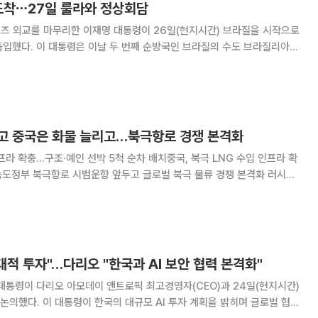
 도착⋯27일 룰라와 정상회담
일즈 외교를 마무리한 이재명 대통령이 26일(현지시간) 브라질을 시작으로
브라질의 수도 브라질리아에
월 루이스 이나시우 룰라 다시우바 브라질 대통령의 국빈 방한에 대한 답방
달 프랑스 에비앙에서 열린 주요 7
고 중국은 화물 늘리고…북극항로 경쟁 본격화
프라 확충…구조·예인 선박 5척 순차 배치중국, 북극 LNG 수입 인프라 확
도정부 북극항로 시범운항 앞두고 글로벌 북극 물류 경쟁 본격화 러시아
전 인프라를 대폭 확충하고 중국은 북극 액화천연가스(LNG) 수입을 늘리기
면서 북극항로를 둘러싼 글로벌 경쟁이
대대적 투자"…다리오 "한국과 AI 보안 협력 본격화"
대통령이 다리오 아모데이 앤트로픽 최고경영자(CEO)과 24일(현지시간)
 논의했다. 이 대통령이 한국의 대규모 AI 투자 계획을 밝히며 글로벌 협력