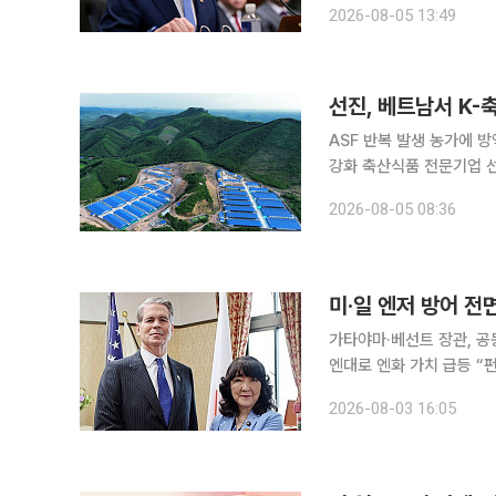
2026-08-05 13:49
화 약세가 아시아 전역의 
선진, 베트남서 K-
ASF 반복 발생 농가에 
강화 축산식품 전문기업 선진이 한국에서 축적한 축산 운영 노하우를 베트남 양돈농가에 접목하며
현지 농가와 동반성장에 나서고 있다. 5일 선진에 따르면 회사는 사료(
2026-08-05 08:36
(Food)을 잇는 ‘3F 가
미·일 엔저 방어 전
가타야마·베선트 장관, 공동
엔대로 엔화 가치 급등 “펀더멘털 없인
동시에 엔화 약세 저지를
2026-08-03 16:05
사했다. 엔화 가치가 40