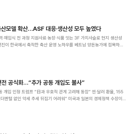
통화 매도세로 확산돼 제2의 외환위기
축산모델 확산…ASF 대응·생산성 모두 높였다
방역·재입식 전 과정 지원사료·농장·식품 잇는 3F 가치사슬로 현지 생산성
Feed)와 농장(Farm), 식품
치사슬’을 기반으로 베트남 현
면전 공식화…“추가 공동 개입도 불사”
 개입 인정 트럼프 “日과 우호적 관계 고려해 동참” 엔·달러 환율, 155
 약세 추세 뒤집기 어려워” 미국과 일본의 경제정책 수장이
 위해 시장에 개입했다고 인정하고 필요시 추가 공동 개입에 나서겠다고 시
년래 최저 수준으로 떨어지자 이를 방어