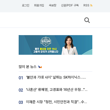
로그인
회원가입
속보창
신문/PDF 구독
RSS
많이 본 뉴스
'불안과 기대 사이' 널뛰는 SK하이닉스…증권가 "HBM4·LTA 기반 펀터멘털 견고"
01
'나혼산' 류혜영, 고경표와 16년산 우정…"자취방서 부모님과 마주쳐"
02
이재준 시장 "정전, 시민안전과 직결"…수원시 비상대응체계 가동
03