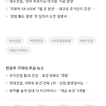
대우건설, ‘장위 푸르지오 마크원’ 이달 분양
‘의왕역 SK VIEW’ 7월 초 분양… 대규모 주거단지 조성 예정
‘경험 無도 환영’ 첫 일자리 도전 설명서
#GS건설
#현대건설
#코오롱글로벌
#대우건설
#대단지아파트
천상우 기자의 주요 뉴스
우미건설 톱20 진입…효성·쌍용도 ‘껑충’
현대건설, 아파트·토건·건축 1위…산업·환경설비는 삼성E&A
용적률 높여 임대 더 지으라더니…‘제값 보상’ 5개월째 국회에 발목