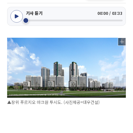
기사 듣기
00:00 / 03:33
▲장위 푸르지오 마크원 투시도. (사진제공=대우건설)