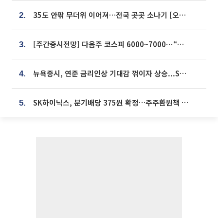
35도 안팎 무더위 이어져…전국 곳곳 소나기 [오늘 날씨]
2.
[주간증시전망] 다음주 코스피 6000~7000⋯“外人 수급은 정책이 변수”
3.
뉴욕증시, 연준 금리인상 기대감 꺾이자 상승...S&P500 사상 최고치 [종합]
4.
SK하이닉스, 분기배당 375원 확정…주주환원책 9월로 앞당겨 발표
5.