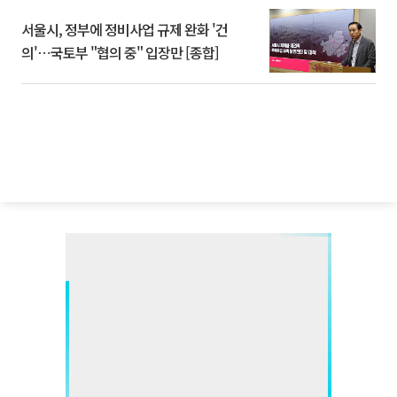
서울시, 정부에 정비사업 규제 완화 '건
의'⋯국토부 "협의 중" 입장만 [종합]