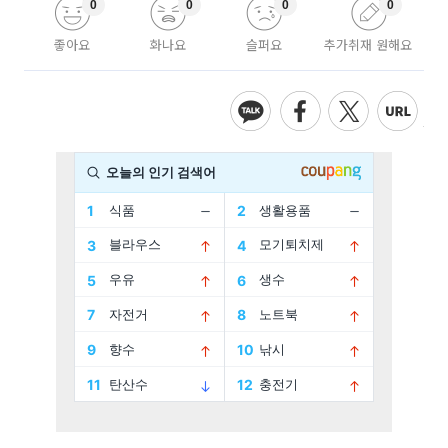
0
0
0
0
좋아요
화나요
슬퍼요
추가취재 원해요