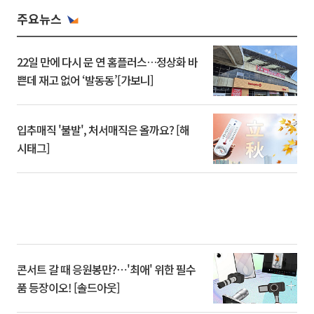
주요뉴스
22일 만에 다시 문 연 홈플러스…정상화 바
쁜데 재고 없어 ‘발동동’[가보니]
입추매직 '불발', 처서매직은 올까요? [해
시태그]
콘서트 갈 때 응원봉만?⋯'최애' 위한 필수
품 등장이오! [솔드아웃]