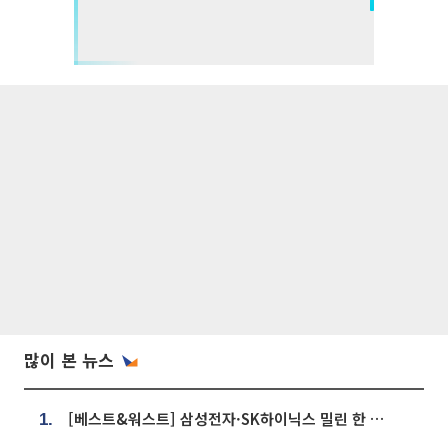
많이 본 뉴스
[베스트&워스트] 삼성전자·SK하이닉스 밀린 한 주…상상인증권은 85% 급등
1.