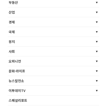
부동산
산업
경제
국제
정치
사회
오피니언
문화·라이프
뉴스발전소
이투데이TV
스페셜리포트