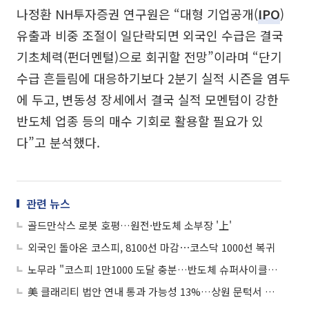
나정환 NH투자증권 연구원은 “대형 기업공개(
IPO
)
유출과 비중 조절이 일단락되면 외국인 수급은 결국
기초체력(펀더멘털)으로 회귀할 전망”이라며 “단기
수급 흔들림에 대응하기보다 2분기 실적 시즌을 염두
에 두고, 변동성 장세에서 결국 실적 모멘텀이 강한
반도체 업종 등의 매수 기회로 활용할 필요가 있
다”고 분석했다.
관련 뉴스
골드만삭스 로봇 호평…원전·반도체 소부장 '上'
외국인 돌아온 코스피, 8100선 마감⋯코스닥 1000선 복귀
노무라 "코스피 1만1000 도달 충분…반도체 슈퍼사이클은 이제 막 시작"
美 클래리티 법안 연내 통과 가능성 13%…상원 문턱서 제동