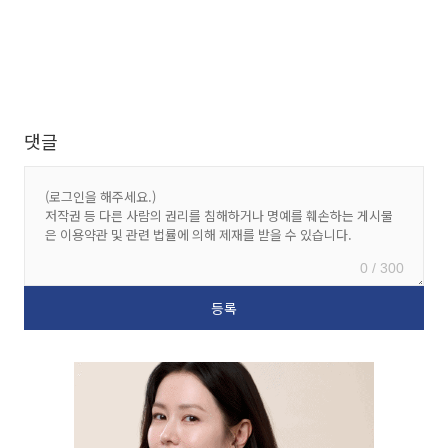
댓글
0 / 300