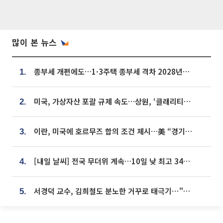
많이 본 뉴스
종부세 개편에도…1·3주택 종부세 격차 2028년부터 확대
1.
미국, 가상자산 포괄 규제 속도…상원, ‘클래리티법’ 9월 절차투표 추진
2.
이란, 미국에 호르무즈 합의 조건 제시…美 “경기 아직 안 끝나” [종합]
3.
[내일 날씨] 전국 무더위 계속…10일 낮 최고 34도 육박
4.
서경덕 교수, 김희철도 분노한 거꾸로 태극기⋯"엉터리는 아냐, 아쉬울 뿐"
5.