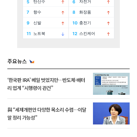
주요뉴스
‘한국판 IRA’ 베일 벗었지만…반도체·배터
리 업계 “시행령이 관건”
與 “세제개편안 다양한 목소리 수렴…이달
말 정리 가능성”