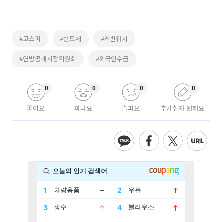
#코스피
#반도체
#케빈워시
#연방공개시장위원회
#외국인수급
0
0
0
0
좋아요
화나요
슬퍼요
추가취재 원해요