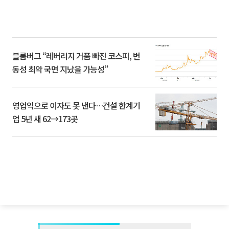
블룸버그 “레버리지 거품 빠진 코스피, 변
동성 최악 국면 지났을 가능성”
영업익으로 이자도 못 낸다…건설 한계기
업 5년 새 62→173곳