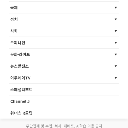
국제
정치
사회
오피니언
문화·라이프
뉴스발전소
이투데이TV
스페셜리포트
Channel 5
위너스IR클럽
무단전재 및 수집, 복사, 재배포, AI학습 이용 금지