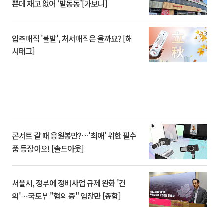
쁜데 재고 없어 ‘발동동’[가보니]
입추매직 '불발', 처서매직은 올까요? [해
시태그]
콘서트 갈 때 응원봉만?⋯'최애' 위한 필수
품 등장이오! [솔드아웃]
서울시, 정부에 정비사업 규제 완화 '건
의'⋯국토부 "협의 중" 입장만 [종합]