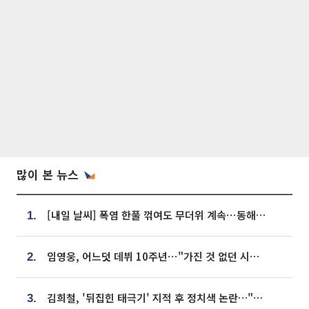
많이 본 뉴스
[내일 날씨] 폭염 한풀 꺾여도 무더위 계속⋯동해안 이틀 연속 비
1.
임영웅, 어느덧 데뷔 10주년⋯"가진 것 없던 시절, 내 앞엔 20명의 팬뿐"
2.
김희철, '뒤집힌 태극기' 지적 후 정치색 논란…"좌우 떠나 우리나라 국기"
3.