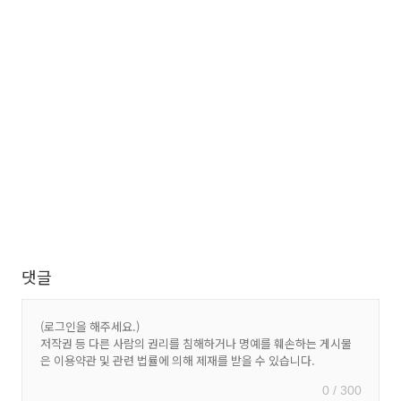
댓글
0 / 300