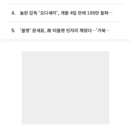
놀란 감독 '오디세이', 개봉 4일 만에 100만 돌파⋯'왕사남' 보다 빠르다
4.
'불명' 문세윤, 故 터틀맨 빈자리 채웠다…'거북이' 눈물의 최종 우승
5.