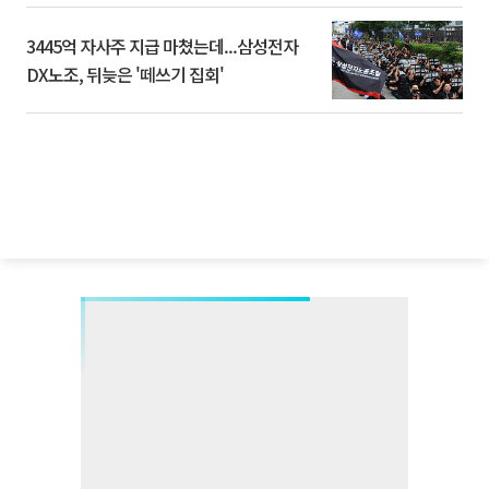
3445억 자사주 지급 마쳤는데...삼성전자
DX노조, 뒤늦은 '떼쓰기 집회'