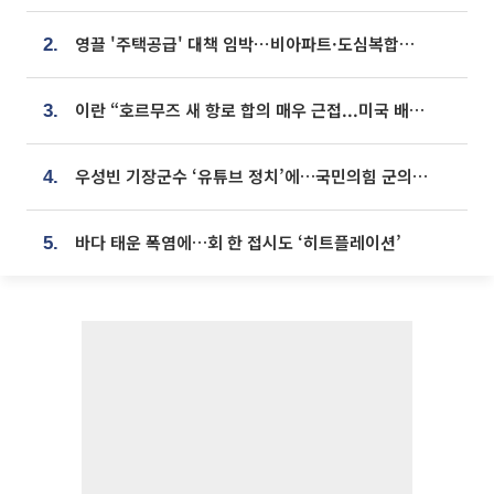
영끌 '주택공급' 대책 임박⋯비아파트·도심복합까지 총동원
2.
이란 “호르무즈 새 항로 합의 매우 근접...미국 배상 먼저”
3.
우성빈 기장군수 ‘유튜브 정치’에…국민의힘 군의원들 집단 반발
4.
바다 태운 폭염에…회 한 접시도 ‘히트플레이션’
5.