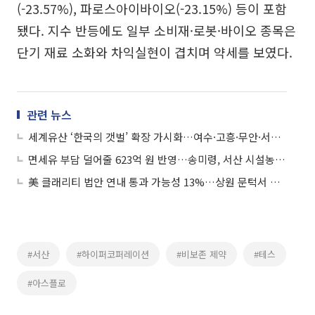
(-23.57%), 파로스아이바이오(-23.15%) 등이 포함
됐다. 지수 반등에도 일부 소비재·로봇·바이오 종목은
단기 재료 소화와 차익실현이 겹치며 약세를 보였다.
관련 뉴스
세계유산 ‘한국의 갯벌’ 확장 가시화…여수·고흥·무안·서산 추가
면세유 부담 덜어줄 623억 원 반영…송미령, 서산 시설농가 찾아 추경 효과 점검
美 클래리티 법안 연내 통과 가능성 13%…상원 문턱서 제동
#서산
#하이퍼코퍼레이션
#비보존 제약
#테스
#아스플로