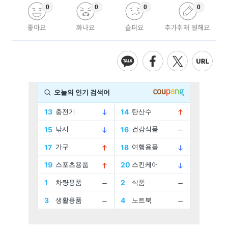
0
0
0
0
좋아요
화나요
슬퍼요
추가취재 원해요