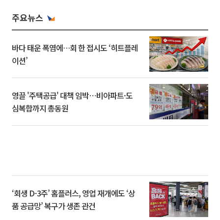
주요뉴스
바다 태운 폭염에…회 한 접시도 ‘히트플레
이션’
영끌 '주택공급' 대책 임박⋯비아파트·도
심복합까지 총동원
‘회생 D-3주’ 홈플러스, 영업 재개에도 ‘상
품 공급망’ 복구가 생존 관건