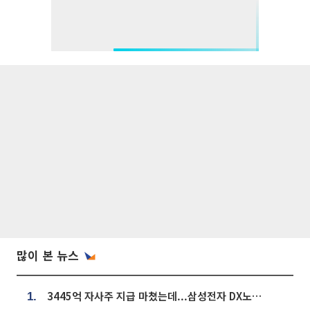
많이 본 뉴스
3445억 자사주 지급 마쳤는데...삼성전자 DX노조, 뒤늦은 '떼쓰기 집회'
1.