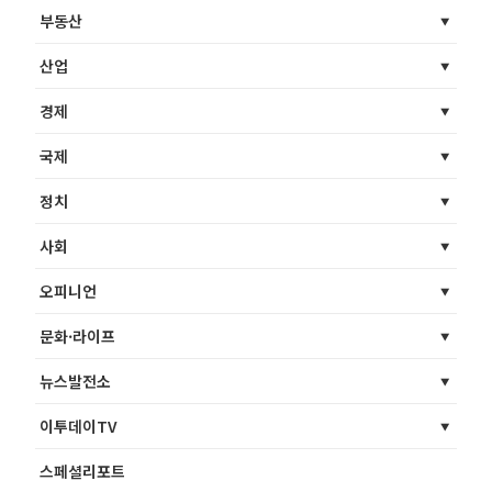
부동산
산업
경제
국제
정치
사회
오피니언
문화·라이프
뉴스발전소
이투데이TV
스페셜리포트