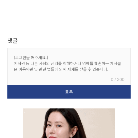
댓글
0 / 300