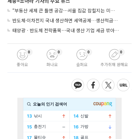
세종=조아라 기자의 주요 뉴스
“부동산 세제 큰 틀엔 공감⋯서울 집값 잡힐지는 미지수”
반도체·이차전지 국내 생산하면 세액공제…생산적금융 ISA 신설
태양광ㆍ반도체 전략품목⋯국내 생산 기업 세금 깎아준다
0
0
0
0
좋아요
화나요
슬퍼요
추가취재 원해요