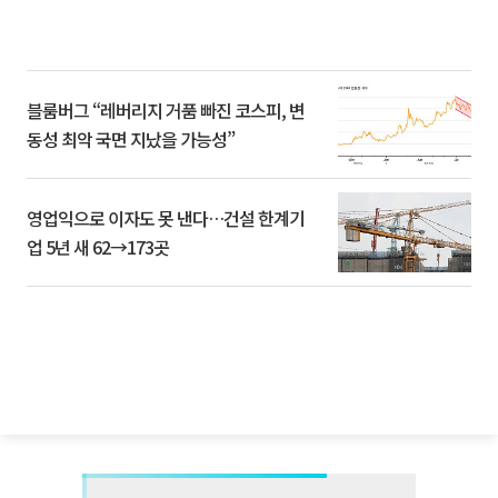
블룸버그 “레버리지 거품 빠진 코스피, 변
동성 최악 국면 지났을 가능성”
영업익으로 이자도 못 낸다…건설 한계기
업 5년 새 62→173곳