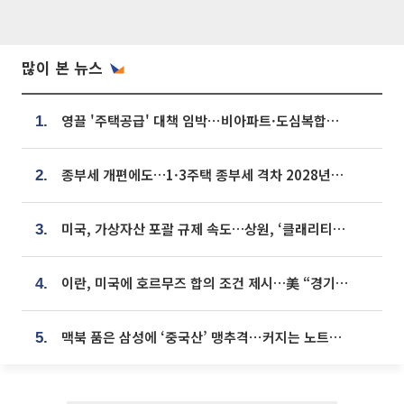
많이 본 뉴스
영끌 '주택공급' 대책 임박⋯비아파트·도심복합까지 총동원
1.
종부세 개편에도…1·3주택 종부세 격차 2028년부터 확대
2.
미국, 가상자산 포괄 규제 속도…상원, ‘클래리티법’ 9월 절차투표 추진
3.
이란, 미국에 호르무즈 합의 조건 제시…美 “경기 아직 안 끝나” [종합]
4.
맥북 품은 삼성에 ‘중국산’ 맹추격⋯커지는 노트북 OLED 시장
5.