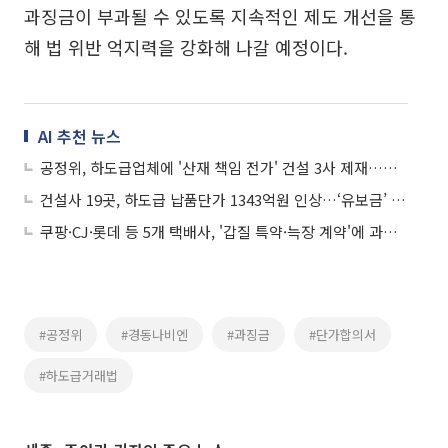
과징금이 부과될 수 있도록 지속적인 제도 개선을 통
해 법 위반 억지력을 강화해 나갈 예정이다.
AI 추천 뉴스
공정위, 하도급업체에 '산재 책임 전가' 건설 3사 제재…과징금 7.3억
건설사 19곳, 하도급 납품단가 1343억원 인상…‘유보금’ 관행도 폐지
쿠팡·CJ·롯데 등 5개 택배사, '갑질 특약·늑장 계약'에 과징금 총 30.8억
#공정위
#경동나비엔
#과징금
#단가합의서
#하도급거래법