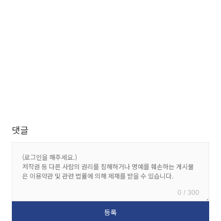
댓글
0 / 300