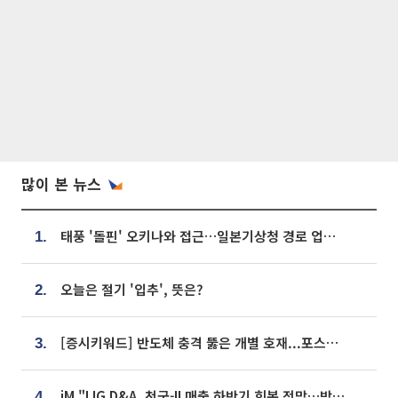
많이 본 뉴스
태풍 '돌핀' 오키나와 접근…일본기상청 경로 업데이트
1.
오늘은 절기 '입추', 뜻은?
2.
[증시키워드] 반도체 충격 뚫은 개별 호재...포스코퓨처엠·에코프로·한화솔루션 '눈길'
3.
iM "LIG D&A, 천궁-II 매출 하반기 회복 전망…방산 톱픽 유지"
4.