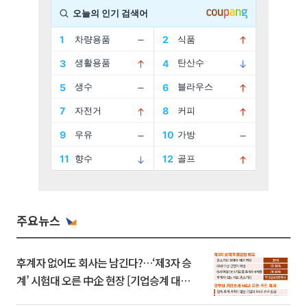
주요뉴스
후계자 없어도 회사는 남긴다?…‘제3자 승
계’ 시험대 오른 中企 현장 [기업승계 대전
환]