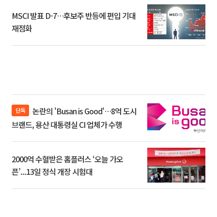
MSCI 발표 D-7…후보주 반등에 편입 기대
재점화
논란의 'Busan is Good'…8억 도시
단독
브랜드, 용산 대통령실 CI 업체가 수행
2000억 수혈받은 홈플러스 ‘오늘 가오
픈’...13일 정식 개장 시험대