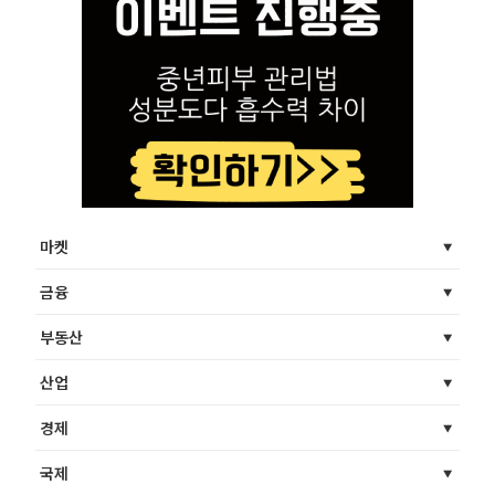
마켓
금융
부동산
산업
경제
국제