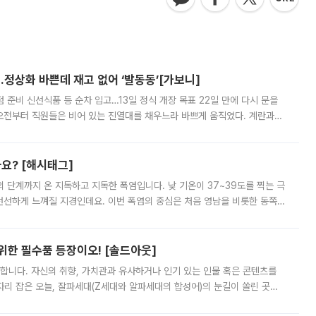
…정상화 바쁜데 재고 없어 ‘발동동’[가보니]
준비 신선식품 등 순차 입고…13일 정식 개장 목표 22일 만에 다시 문을
오전부터 직원들은 비어 있는 진열대를 채우느라 바쁘게 움직였다. 계란과
리를 잡기 시작했지만, 매장 곳곳엔 여전히 텅 빈 매대가 먼저 눈에 들어왔
까요? [해시태그]
’의 단계까지 온 지독하고 지독한 폭염입니다. 낮 기온이 37~39도를 찍는 극
 선선하게 느껴질 지경인데요. 이번 폭염의 중심은 처음 영남을 비롯한 동쪽
 북서풍이 산맥을 넘어 영남 쪽으로 내려오면서 뜨겁고 건조해졌는데요.
 위한 필수품 등장이오! [솔드아웃]
합니다. 자신의 취향, 가치관과 유사하거나 인기 있는 인물 혹은 콘텐츠를
'가 자리 잡은 오늘, 잘파세대(Z세대와 알파세대의 합성어)의 눈길이 쏠린 곳은
리는 공연장. 응원봉만큼이나 눈에 띄는 게 있습니다. 공연이 시작되기