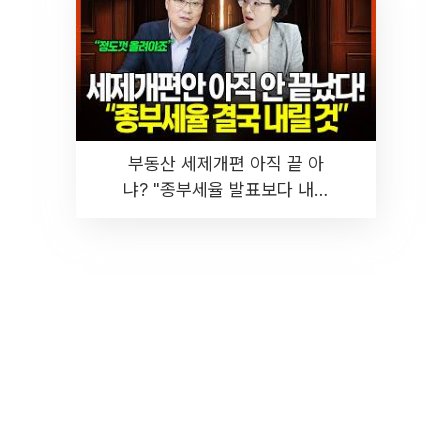
부동산 세제개편 아직 끝 아
냐? "종부세율 발표보다 내릴
것" 장기거주·양도세 전망 I 집
땅지성 I 김인만, 진미윤