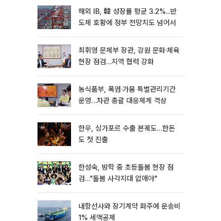
해외 IB, 韓 성장률 평균 3.2%...반
도체 호황에 정부 전망치도 넘어서
최휘영 문체부 장관, 강원 문화·체육
현장 점검…지역 협력 강화
농식품부, 폭염·가뭄 특별관리기간
운영…차관 총괄 대응체계 격상
한우, 싱가포르 수출 본궤도…한돈
도 첫 진출
한성숙, 방학 중 초등돌봄 현장 점
검…"돌봄 사각지대 없애야"
내항선사와 장기계약 화주에 운송비
1% 세액공제