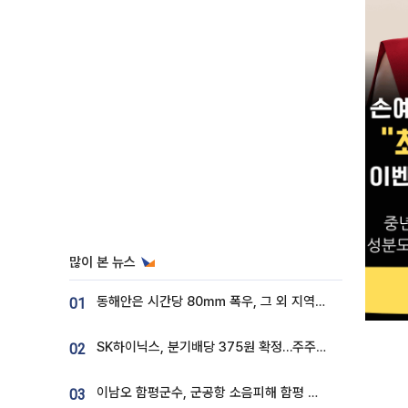
많이 본 뉴스
동해안은 시간당 80㎜ 폭우, 그 외 지역은 폭염…‘극과 극 날씨’
01
SK하이닉스, 분기배당 375원 확정…주주환원책 9월로 앞당겨 발표
02
이남오 함평군수, 군공항 소음피해 함평 보상 요구
03