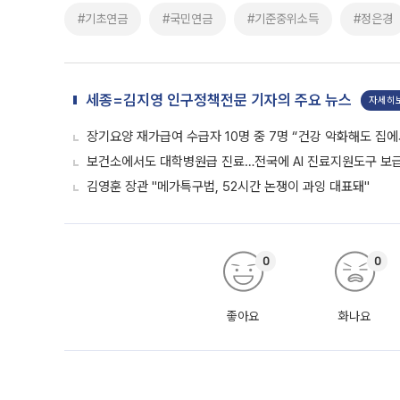
#기초연금
#국민연금
#기준중위소득
#정은경
세종=김지영 인구정책전문 기자의 주요 뉴스
자세히
장기요양 재가급여 수급자 10명 중 7명 “건강 악화해도 집에
보건소에서도 대학병원급 진료…전국에 AI 진료지원도구 보
김영훈 장관 "메가특구법, 52시간 논쟁이 과잉 대표돼"
0
0
좋아요
화나요