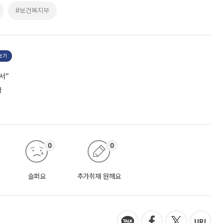
#보건복지부
보기
서”
급
0
0
슬퍼요
추가취재 원해요