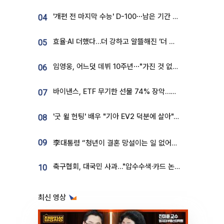
'개편 전 마지막 수능' D-100⋯남은 기간 성적 올릴 전략은
04
효율·AI 더했다…더 강하고 알뜰해진 ‘더 뉴 그랜저 하이브리드’ [ET의 모빌리티]
05
임영웅, 어느덧 데뷔 10주년⋯"가진 것 없던 시절, 내 앞엔 20명의 팬뿐"
06
바이낸스, ETF 무기한 선물 74% 장악…한국 레버리지 ETF 거래 급증 [e가상자산]
07
'굿 윌 헌팅' 배우 "기아 EV2 덕분에 살아"…교통사고 후 안전성 극찬
08
09
李대통령 “청년이 결혼 망설이는 일 없어야...제도상 불이익 조사”
축구협회, 대국민 사과…"압수수색·카드 논란 사죄, 강도 높은 쇄신"
10
최신 영상