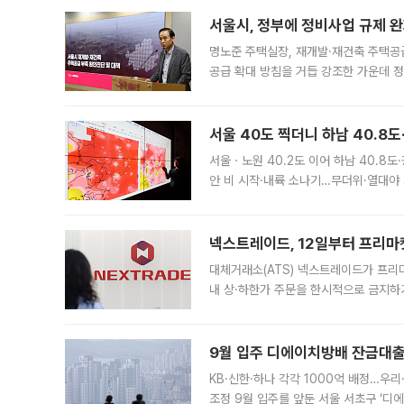
서울시, 정부에 정비사업 규제 완화
명노준 주택실장, 재개발·재건축 주택공
공급 확대 방침을 거듭 강조한 가운데 정
면 반박하고 나섰다. 명노준 서울시 주택
서울 40도 찍더니 하남 40.8도
서울ㆍ노원 40.2도 이어 하남 40.8도
안 비 시작·내륙 소나기…무더위·열대야 
에서도 40도를 웃도는 기온이 관측됐다
의 극심한
넥스트레이드, 12일부터 프리마
대체거래소(ATS) 넥스트레이드가 프리
내 상·하한가 주문을 한시적으로 금지하
가 체결 사례와 관련해 설명자료를 내고
9월 입주 디에이치방배 잔금대출
KB·신한·하나 각각 1000억 배정…우
조정 9월 입주를 앞둔 서울 서초구 ‘디