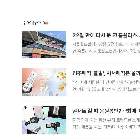
주요 뉴스
22일 만에 다시 문 연 홈플러스
서울월드컵경기장점 67명 출근해 재개점 
연 홈플러스 서울월드컵경기장점. 7일 
우유, 과일 같은 신선식품이 차근차근 자
입추매직 '불발', 처서매직은 올
“와 이제 시원한 거 같아” 단체 ‘뇌손상
한 더위 속 30도대 초반이 상대적으로
지역에 있었습니다. 7월 말에는 서풍과
콘서트 갈 때 응원봉만?⋯'최애'
지금 화제 되는 패션·뷰티 트렌드를 소개
따라 제품을 사는 '디토(Ditto) 소비
어디일까요? 아이돌 콘서트 시작을 기다