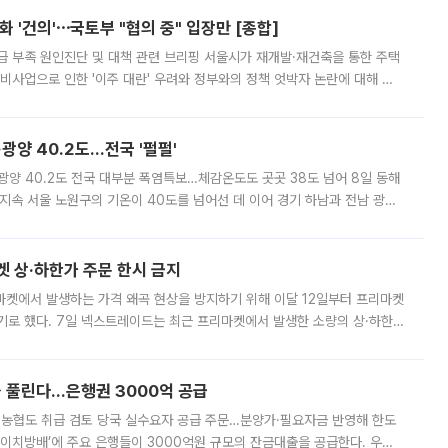
 '건의'⋯국토부 "협의 중" 입장만 [종합]
급 부족 원인진단 및 대책 관련 브리핑 서울시가 재개발·재건축을 통한 주택
비사업으로 인한 '이주 대란' 우려와 정부와의 정책 엇박자 논란에 대해 정
실장은 2031년까지 31만 가구 착공 목표에 차질이 없다는 입장이나,
·광양 40.2도…전국 '펄펄'
·광양 40.2도 전국 대부분 폭염특보…체감온도도 곳곳 38도 넘어 8일 동해
지속 서울 노원구의 기온이 40도를 넘어선 데 이어 경기 하남과 전남 광양
. 전국 대부분 지역에 폭염특보가 내려진 가운데 곳곳에서 39~40도 안팎
켓 상·하한가 주문 한시 금지
마켓에서 발생하는 가격 왜곡 현상을 방지하기 위해 이달 12일부터 프리마켓
기로 했다. 7일 넥스트레이드는 최근 프리마켓에서 발생한 소량의 상·하한
, 주문 오류로 인한 가격 급등락을 최소화하기 위한 비상 대응방안을 발표
 풀린다…은행권 3000억 공급
리·농협도 취급 검토 당국 실수요자 공급 주문…분양가·필요자금 반영해 한도
에이치방배’에 주요 은행들이 3000억원 규모의 잔금대출을 공급한다. 우리