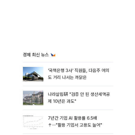
경제 최신 뉴스
'국책은행 3사' 직원들, 다음주 여의
도 거리 나서는 까닭은
나라살림硏 "검증 안 된 생산세액공
제 10년은 과도"
7년간 기업 AI 활용률 6.5배
↑⋯"활용 기업서 고용도 늘어"