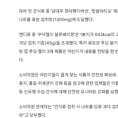
마라 맛 간식류 중 '금대주 향라팽이버섯', '찹쌀라티오'
나트륨 충분 섭취량(1300㎎)에 도달했다.
캔디류 중 '꾸덕젤리 블루베리향'은 1봉지가 642㎉의 고
가당 섭취 기준(45g)을 초과했다. 특히 꽃모양 푸딩 딸
량 컵 푸딩·젤리 3개 제품은 어린이가 내용물 전량을 한
다.
소비자원은 어린이들이 즐겨 찾는 식품의 안전성 확보와 
중지, 품질·위생관리 강화 등을 권고해 관련 업체들은 이
등 신유형 수입 간식에 대해 안전성 모니터링 강화를 요청
소비자원 관계자는 "간식류 섭취 시 나트륨·당류 과다 섭
라"고 당부했다.