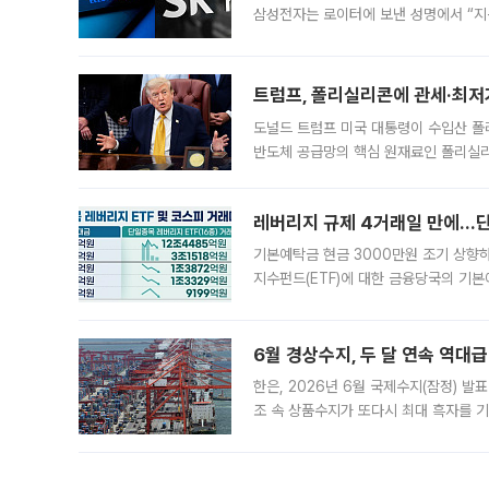
삼성전자는 로이터에 보낸 성명에서 “지
트럼프, 폴리실리콘에 관세·최저
도널드 트럼프 미국 대통령이 수입산 
반도체 공급망의 핵심 원재료인 폴리실리
로 한국 기업에 미칠 영향에도 관심이 
레버리지 규제 4거래일 만에…단일
기본예탁금 현금 3000만원 조기 상향하
지수펀드(ETF)에 대한 금융당국의 기본
13분의 1수준으로 급감했다. 6일 한국
한 가운데
6월 경상수지, 두 달 연속 역대급
한은, 2026년 6월 국제수지(잠정) 발
조 속 상품수지가 또다시 최대 흑자를 
다. 한국은행이 6일 발표한 '2026년 
집계됐다