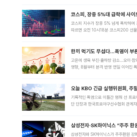
규시장과 달
코스피, 장중 5%대 급락에 사이
코스피 지수가 장중 5% 넘게 폭락하며
따르면 오전 10시18분 코스피200 
정지됐다. 발동 시점 당시 코스피200 선
록했다.
한끼 먹기도 무섭다...폭염이 부
고온에 생육 부진·출하량 감소…오이·참외
영향, 8월부터 본격 반영 연일 이어진 
고온에 취약한 시금치와 상추 등 잎채소뿐
오늘 KBO 긴급 실행위원회, 주
기록적인 폭염으로 이틀간 멈춰 선 프로야
단 단장과 한국프로야구선수협회 관계자가
5일 “최근 전국적으로 폭염이 지속되면
KBO리그와
삼성전자·SK하이닉스 “주주 환원
삼성전자와 SK하이닉스가 주주환원 강화 방안 마련에 나설