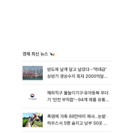
경제 최신 뉴스
반도체 날개 달고 날았다⋯'역대급'
상반기 경상수지 흑자 2000억달러
육박 [종합]
해외직구 물놀이기구·유아동복 무더
기 '안전 부적합'⋯94개 제품 유통
차단
폭염에 가축 69만마리 폐사…논밭·
하우스서 5명 숨지고 남부 50곳 가
뭄