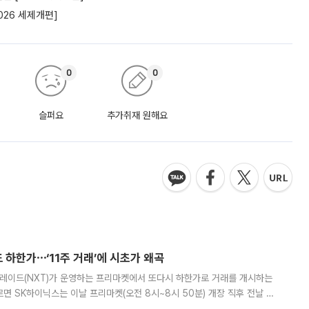
26 세제개편]
0
0
슬퍼요
추가취재 원해요
 하한가⋯‘11주 거래’에 시초가 왜곡
트레이드(NXT)가 운영하는 프리마켓에서 또다시 하한가로 거래를 개시하는
면 SK하이닉스는 이날 프리마켓(오전 8시~8시 50분) 개장 직후 전날 정
000원에 거래됐다. 거래량은 11주에 불과했으나, 최초 가격 결정이 기존 정