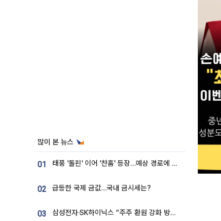
많이 본 뉴스
태풍 '돌핀' 이어 '찬홈' 등장…예상 경로에 한국 '한숨'
01
급등한 국제 금값…국내 금시세는?
02
삼성전자·SK하이닉스 “주주 환원 강화 방안 마련”
03