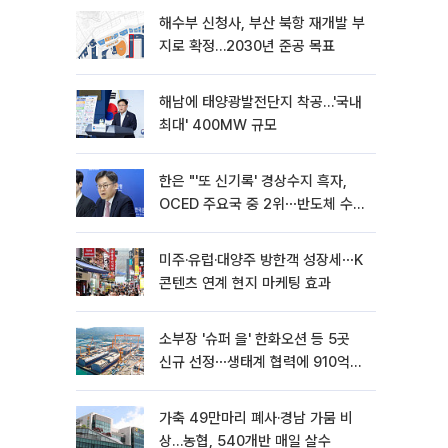
해수부 신청사, 부산 북항 재개발 부
지로 확정…2030년 준공 목표
해남에 태양광발전단지 착공…'국내
최대' 400MW 규모
한은 "'또 신기록' 경상수지 흑자,
OCED 주요국 중 2위⋯반도체 수출
효과"
미주·유럽·대양주 방한객 성장세⋯K
콘텐츠 연계 현지 마케팅 효과
소부장 '슈퍼 을' 한화오션 등 5곳
신규 선정⋯생태계 협력에 910억
투입
가축 49만마리 폐사·경남 가뭄 비
상…농협, 540개반 매일 살수