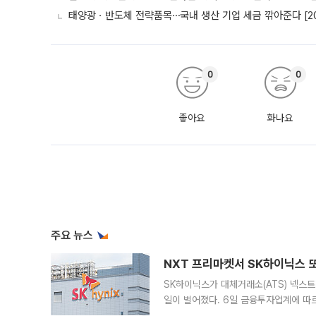
태양광ㆍ반도체 전략품목⋯국내 생산 기업 세금 깎아준다 [20
0
0
좋아요
화나요
주요 뉴스
NXT 프리마켓서 SK하이닉스 또
SK하이닉스가 대체거래소(ATS) 넥스
일이 벌어졌다. 6일 금융투자업계에 따르
규장 종가보다 29.98% 내린 116만8