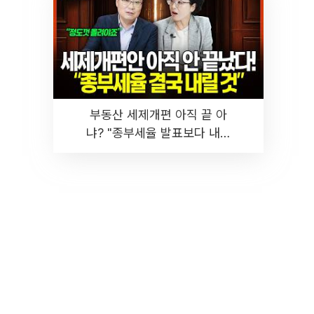
부동산 세제개편 아직 끝 아
냐? "종부세율 발표보다 내릴
것" 장기거주·양도세 전망 I 집
땅지성 I 김인만, 진미윤