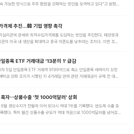
속 가능한 방식으로 주주 환원을 강화하는 방안을 모색하고 있다”고 밝혔다.
그러면서 자세한 내용은 “조만간 공개할 예정”이라고 덧붙였다. SK하이닉스도 로이터에 전달한 성명에서 “연
가격제 추진…韓 기업 영향 촉각
폴리실리콘에 관세와 최저수입가격제를 도입하는 방안을 추진한다. 태양광과
콘의 미국 내 생산을 확대하고 중국 의존도를 낮추려는 조치다. 이번 조처
쏠리고 있다. 5일(현지시간) 블룸버그통신에 따르면 미국 행정부 내에서는
종목 ETF 거래대금 '13분의 1' 급감
자 5일 단일종목 ETF 거래액 9199억으로 축소 단일종목 레버리지 상장
예탁금 강화 조치가 시행된 지 4거래일 만에 관련 거래대금이 규제 전 대비
거래소에 따르면 전날 코스피 시장 전체 거래대금은 25조2129억원을 기록
 흑자⋯상품수출 '첫 1000억달러' 상회
표 6월 경상수지가 전월에 이어 또다시 역대 1위를 기록했다. 반도체 수출 호
기록했다. 특히 월간 상품수출 규모가 역대 처음으로 1000억달러를 넘어섰
6월 국제수지(잠정)'에 따르면 6월 경상수지는 497억3000만달러 흑자로