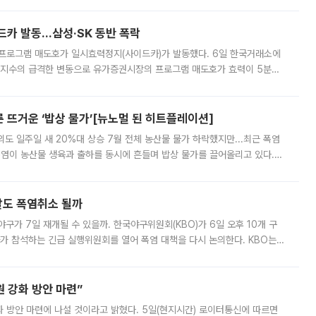
드카 발동…삼성·SK 동반 폭락
 프로그램 매도호가 일시효력정지(사이드카)가 발동했다. 6일 한국거래소에
선물지수의 급격한 변동으로 유가증권시장의 프로그램 매도호가 효력이 5분간
물지수는 전 거래일 종가 대비 52.48포인트(5.04%) 내린 987.24를 기
른 뜨거운 ‘밥상 물가’[뉴노멀 된 히트플레이션]
도 일주일 새 20%대 상승 7월 전체 농산물 물가 하락했지만...최근 폭염
폭염이 농산물 생육과 출하를 동시에 흔들며 밥상 물가를 끌어올리고 있다.
 아니라 오이와 참외, 브로콜리 가격까지 일주일 새 두 자릿수로 뛰었다.
말도 폭염취소 될까
구가 7일 재개될 수 있을까. 한국야구위원회(KBO)가 6일 오후 10개 구
 참석하는 긴급 실행위원회를 열어 폭염 대책을 다시 논의한다. KBO는
서 관람객과 선수단의 안전 위험 상황이 발생했다”며 5∼6일 예정됐던
 강화 방안 마련”
 것이라고 밝혔다. 5일(현지시간) 로이터통신에 따르면