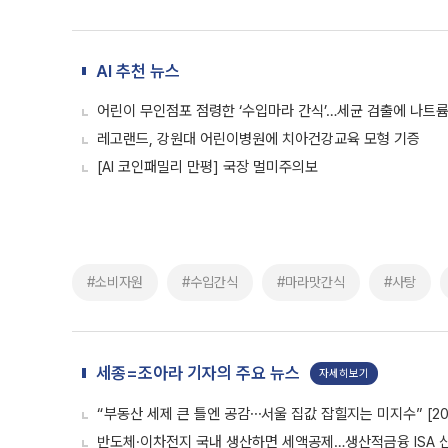
AI 추천 뉴스
어린이 무인점포 점령한 ‘수입마라 간식’…세균 검출에 나트륨
레고랜드, 강원대 어린이병원에 치아건강교육 모형 기증
[AI 코인패밀리 만평] 국장 멀미주의보
#소비자원
#수입간식
#마라맛간식
#사탕
세종=조아라 기자의 주요 뉴스
자세히보기
“부동산 세제 큰 틀엔 공감⋯서울 집값 잡힐지는 미지수” [20
반도체·이차전지 국내 생산하면 세액공제…생산적금융 ISA 신설