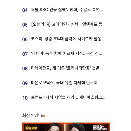
오늘 KBO 긴급 실행위원회, 주말도 폭염취소 될까
04
[오늘의 IR] 고려아연ㆍ심텍ㆍ엘앤에프 등
05
코스피, 장중 5%대 급락에 사이드카 발동…삼성·SK 동반 폭락
06
‘레켐비’ 독주 치매 치료제 시장…국산 신약 등장하나
07
티웨이항공, 새 이름 '트리니티항공' 첫발…SSC 전략 본격화
08
라온로보틱스, 국내 유일 차세대 반도체 공정 로봇 개발 ‘고객사 테스트 진행’
09
트럼프 “자석 사업을 하라”…제이에스링크, 비중국 영구자석 공급망 구축 속도
10
최신 영상