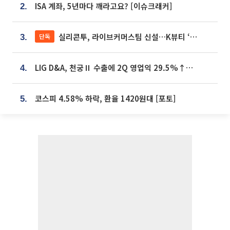
ISA 계좌, 5년마다 깨라고요? [이슈크래커]
2.
실리콘투, 라이브커머스팀 신설…K뷰티 ‘글로벌 판매망’ 확대[K뷰티 라방戰]
단독
3.
LIG D&A, 천궁Ⅱ 수출에 2Q 영업익 29.5%↑…수주잔고 24.6조 [종합]
4.
코스피 4.58% 하락, 환율 1420원대 [포토]
5.