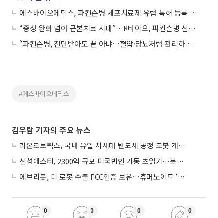
에스바이오메딕스, 파킨슨병 세포치료제 유럽 특허 등록 결정…도파민 신경세포 분리 기술 확보
“증상 완화 넘어 근본치료 시대”…K바이오, 파킨슨병 신약 도전
“파킨슨병, 진단받아도 끝 아냐…혈압·당뇨처럼 관리하는 시대 온다”
#에스바이오메딕스
김우람 기자의 주요 뉴스
라온로보틱스, 국내 유일 차세대 반도체 공정 로봇 개발 ‘고객사 테스트 진행’
신성에스티, 2300억 규모 미국법인 가동 초읽기…북미 ESS 공략 본격화
에브리봇, 미 로봇 수출 FCC인증 보유…휴머노이드 ‘AI 두뇌’ 탑재 속도
0
0
0
0