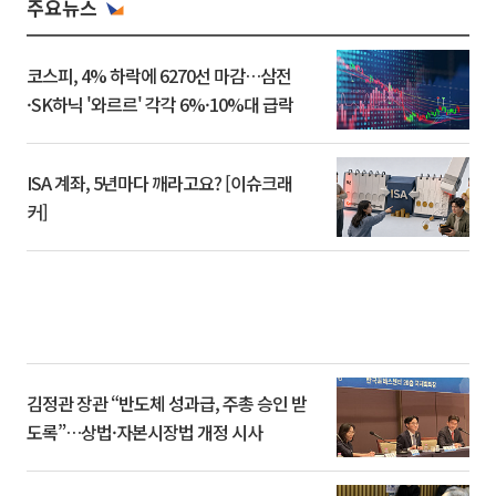
주요뉴스
코스피, 4% 하락에 6270선 마감…삼전
·SK하닉 '와르르' 각각 6%·10%대 급락
ISA 계좌, 5년마다 깨라고요? [이슈크래
커]
김정관 장관 “반도체 성과급, 주총 승인 받
도록”…상법·자본시장법 개정 시사