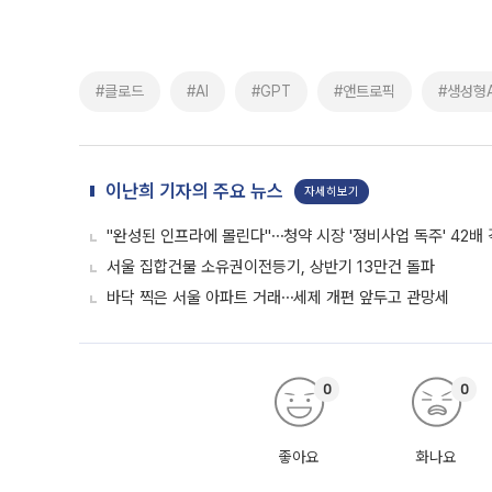
#클로드
#AI
#GPT
#앤트로픽
#생성형A
이난희 기자의 주요 뉴스
자세히보기
"완성된 인프라에 몰린다"⋯청약 시장 '정비사업 독주' 42배
서울 집합건물 소유권이전등기, 상반기 13만건 돌파
바닥 찍은 서울 아파트 거래⋯세제 개편 앞두고 관망세
0
0
좋아요
화나요