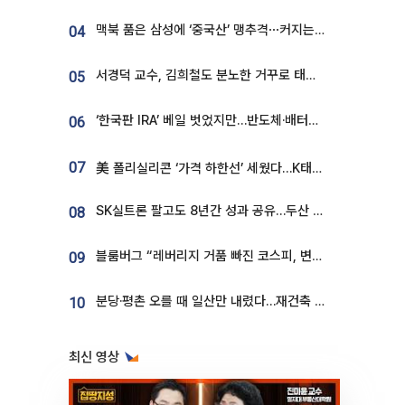
맥북 품은 삼성에 ‘중국산’ 맹추격⋯커지는 노트북 OLED 시장
04
서경덕 교수, 김희철도 분노한 거꾸로 태극기⋯"엉터리는 아냐, 아쉬울 뿐"
05
‘한국판 IRA’ 베일 벗었지만…반도체·배터리 업계 “시행령이 관건”
06
07
美 폴리실리콘 ‘가격 하한선’ 세웠다…K태양광 수혜 기대
SK실트론 팔고도 8년간 성과 공유…두산 인수대금 2.3조가 끝 아냐
08
블룸버그 “레버리지 거품 빠진 코스피, 변동성 최악 국면 지났을 가능성”
09
분당·평촌 오를 때 일산만 내렸다…재건축 기대감도 ‘무색’
10
최신 영상