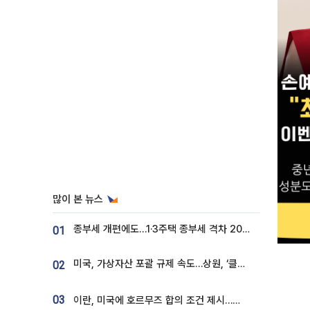
많이 본 뉴스
종부세 개편에도…1·3주택 종부세 격차 2028년부터 확대
01
미국, 가상자산 포괄 규제 속도…상원, ‘클래리티법’ 9월 절차투표 추진
02
03
이란, 미국에 호르무즈 합의 조건 제시…美 “경기 아직 안 끝나” [종합]