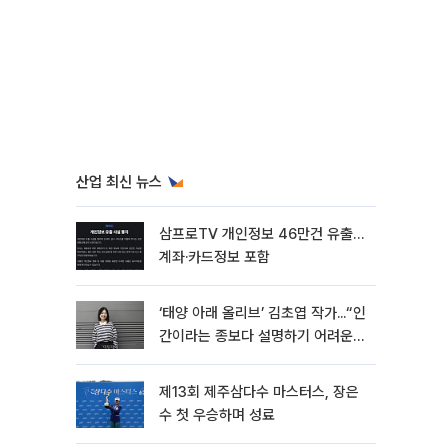
산업 최신 뉴스
삼프로TV 개인정보 46만건 유출…
계좌·카드정보 포함
‘태양 아래 올리브’ 김초엽 작가...“인
간이라는 종보다 설명하기 어려운
한 사람을 쓰고 싶었다”[문화人터
뷰]
제13회 제주삼다수 마스터스, 장은
수 첫 우승하며 성료