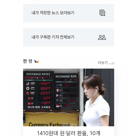
내가 저장한 뉴스 모아보기
내가 구독한 기자 전체보기
한 컷
1410원대 원·달러 환율, 10개