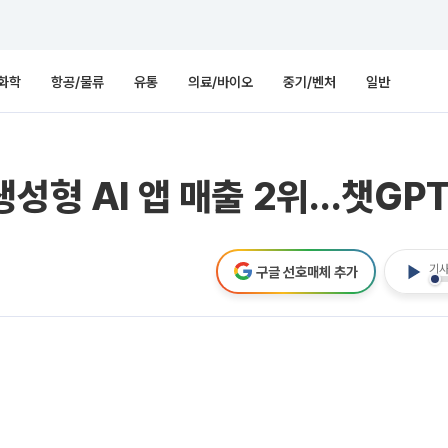
화학
항공/물류
유통
의료/바이오
중기/벤처
일반
생성형 AI 앱 매출 2위…챗GP
기사
구글 선호매체 추가