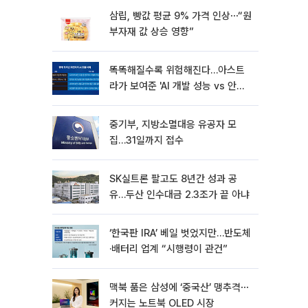
삼립, 빵값 평균 9% 가격 인상⋯“원
부자재 값 상승 영향”
똑똑해질수록 위험해진다…아스트
라가 보여준 'AI 개발 성능 vs 안전
딜레마'
중기부, 지방소멸대응 유공자 모
집…31일까지 접수
SK실트론 팔고도 8년간 성과 공
유…두산 인수대금 2.3조가 끝 아냐
‘한국판 IRA’ 베일 벗었지만…반도체
·배터리 업계 “시행령이 관건”
맥북 품은 삼성에 ‘중국산’ 맹추격⋯
커지는 노트북 OLED 시장