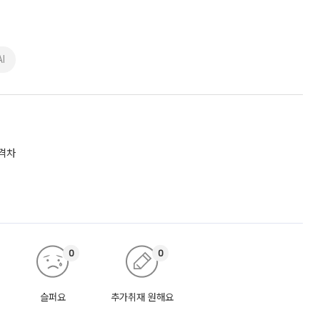
I
 격차
0
0
슬퍼요
추가취재 원해요