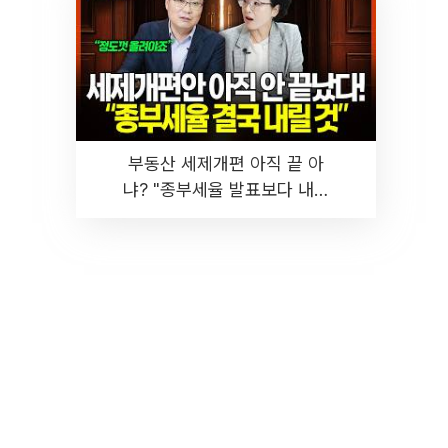
부동산 세제개편 아직 끝 아
냐? "종부세율 발표보다 내릴
것" 장기거주·양도세 전망 I 집
땅지성 I 김인만, 진미윤