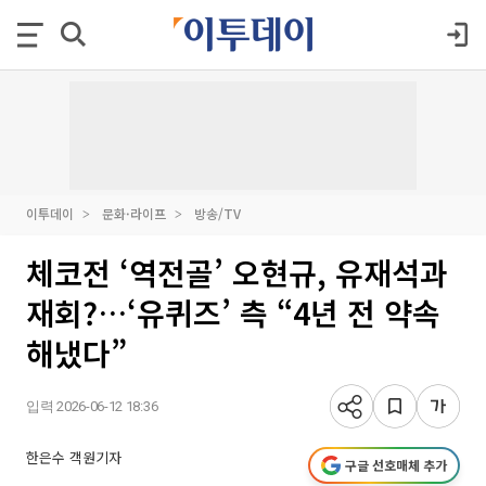
이투데이
문화·라이프
방송/TV
체코전 ‘역전골’ 오현규, 유재석과
재회?…‘유퀴즈’ 측 “4년 전 약속
해냈다”
입력 2026-06-12 18:36
한은수 객원기자
구글 선호매체 추가