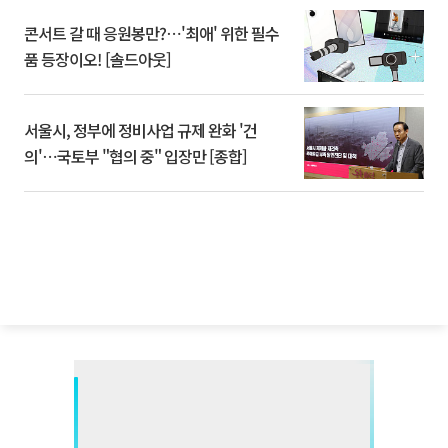
콘서트 갈 때 응원봉만?⋯'최애' 위한 필수
품 등장이오! [솔드아웃]
서울시, 정부에 정비사업 규제 완화 '건
의'⋯국토부 "협의 중" 입장만 [종합]