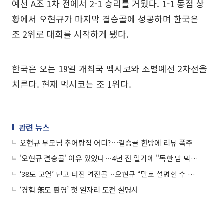
예선 A조 1차 전에서 2-1 승리를 거뒀다. 1-1 동점 상
황에서 오현규가 마지막 결승골에 성공하며 한국은
조 2위로 대회를 시작하게 됐다.
한국은 오는 19일 개최국 멕시코와 조별예선 2차전을
치른다. 현재 멕시코는 조 1위다.
관련 뉴스
오현규 부모님 추어탕집 어디?⋯결승골 한방에 리뷰 폭주
'오현규 결승골' 이유 있었다⋯4년 전 일기에 "독한 맘 먹고 꼭 해내자"
‘38도 고열’ 딛고 터진 역전골⋯오현규 “말로 설명할 수 없는 감정”
‘경험 無도 환영’ 첫 일자리 도전 설명서