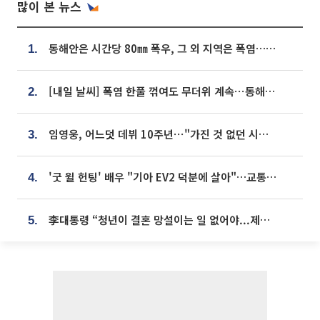
많이 본 뉴스
동해안은 시간당 80㎜ 폭우, 그 외 지역은 폭염…‘극과 극 날씨’
1.
[내일 날씨] 폭염 한풀 꺾여도 무더위 계속⋯동해안 이틀 연속 비
2.
임영웅, 어느덧 데뷔 10주년⋯"가진 것 없던 시절, 내 앞엔 20명의 팬뿐"
3.
'굿 윌 헌팅' 배우 "기아 EV2 덕분에 살아"…교통사고 후 안전성 극찬
4.
李대통령 “청년이 결혼 망설이는 일 없어야...제도상 불이익 조사”
5.