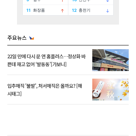
주요뉴스
22일 만에 다시 문 연 홈플러스…정상화 바
쁜데 재고 없어 ‘발동동’[가보니]
입추매직 '불발', 처서매직은 올까요? [해
시태그]