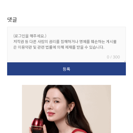
댓글
0 / 300