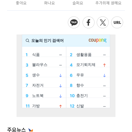
좋아요
화나요
슬퍼요
추가취재 원해요
주요뉴스