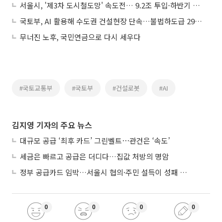
서울시, '제3차 도시철도망' 속도전… 9.2조 투입·하반기 국토부 승인 목표
국토부, AI 활용해 수도권 건설현장 단속…불법하도급 29건 적발
무너진 노후, 국민연금으로 다시 세우다
#국토교통부
#국토부
#건설로봇
#AI
김지영 기자의 주요 뉴스
대규모 공급 ‘최후 카드’ 그린벨트⋯관건은 ‘속도’
세금은 빠르고 공급은 더디다…집값 처방의 명암
정부 공급카드 임박…서울시 협의·주민 설득이 성패 가른다
0
0
0
0