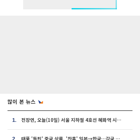
많이 본 뉴스
전장연, 오늘(10일) 서울 지하철 4호선 혜화역 시위…1호선 용산역 무정차
1.
태풍 '돌핀' 중국 상륙, '찬홈' 일본→한국…각국 기상청 예상 경로는?
2.