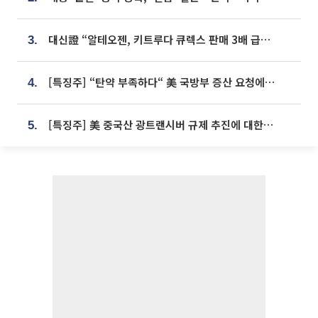
대신證 “알테오젠, 키트루다 큐렉스 판매 3배 급증…목표가 41만원 상향”
3.
[특징주] “탄약 부족하다“ 美 국방부 증산 요청에⋯국내 방산주 급등세
4.
[특징주] 美 중국산 광트랜시버 규제 추진에 대한광통신 등 광통신株 강세
5.