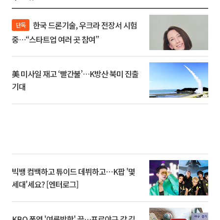
한국 드론기술, 우크라 전장서 시험
단독
중…“스타트업 여러 곳 참여”
美 미사일 재고 ‘빨간불’…K방산 북미 진출
기대
빅뱅 컴백하고 튜이드 데뷔하고⋯K팝 '몇
세대'세요? [엔터로그]
KBO 폭염 '여름방학' 끝…프로야구 갈 길