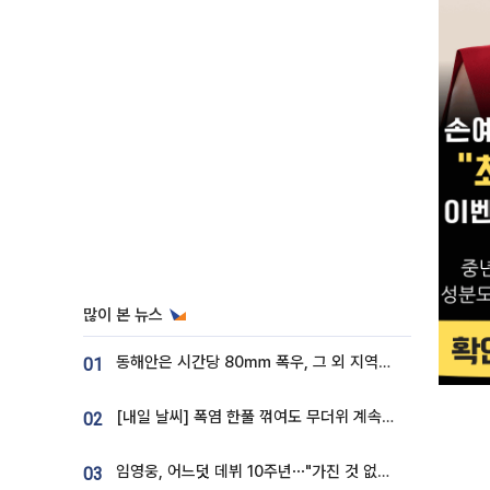
많이 본 뉴스
동해안은 시간당 80㎜ 폭우, 그 외 지역은 폭염…‘극과 극 날씨’
01
[내일 날씨] 폭염 한풀 꺾여도 무더위 계속⋯동해안 이틀 연속 비
02
임영웅, 어느덧 데뷔 10주년⋯"가진 것 없던 시절, 내 앞엔 20명의 팬뿐"
03