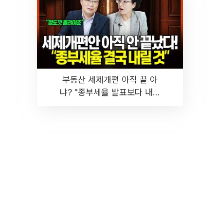
부동산 세제개편 아직 끝 아
냐? "종부세율 발표보다 내릴
것" 장기거주·양도세 전망 I 집
땅지성 I 김인만, 진미윤