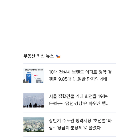
부동산 최신 뉴스
10대 건설사 브랜드 아파트 청약 경
쟁률 9.85대 1…일반 단지의 4배
서울 집합건물 거래 회전율 1위는
은평구⋯'금천·강남'은 하위권 맴돌
아
상반기 수도권 청약시장 '초선별' 바
람⋯'상급지·분상제'로 쏠렸다