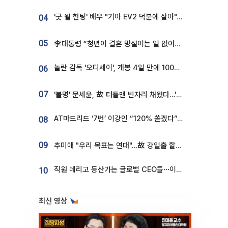
'굿 윌 헌팅' 배우 "기아 EV2 덕분에 살아"…교통사고 후 안전성 극찬
04
05
李대통령 “청년이 결혼 망설이는 일 없어야...제도상 불이익 조사”
놀란 감독 '오디세이', 개봉 4일 만에 100만 돌파⋯'왕사남' 보다 빠르다
06
07
'불명' 문세윤, 故 터틀맨 빈자리 채웠다…'거북이' 눈물의 최종 우승
AT마드리드 ‘7번’ 이강인 “120% 쏟겠다”⋯시메오네 감독 “필요한 선수”
08
09
추미애 "우리 목표는 연대"…故 강일출 할머니 흉상 제막
직원 데리고 등산가는 글로벌 CEO들⋯이유 있었네
10
최신 영상