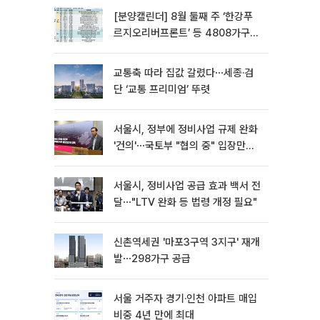
[분양캘린더] 8월 둘째 주 ‘한강푸
르지오리버프론트’ 등 4808가구
분양
교통축 따라 집값 갈렸다⋯세종·검
단 ‘교통 프리미엄’ 뚜렷
서울시, 정부에 정비사업 규제 완화
'건의'⋯국토부 "협의 중" 입장만
[종합]
서울시, 정비사업 공급 효과 백서 전
달⋯"LTV 완화 등 법령 개정 필요"
신촌역세권 '마포3구역 3지구' 재개
발⋯298가구 공급
서울 거주자 경기·인천 아파트 매입
비중 4년 만에 최대