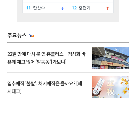
주요뉴스
22일 만에 다시 문 연 홈플러스…정상화 바
쁜데 재고 없어 ‘발동동’[가보니]
입추매직 '불발', 처서매직은 올까요? [해
시태그]