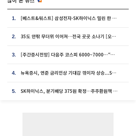
많이 본 뉴스
[베스트&워스트] 삼성전자·SK하이닉스 밀린 한 주…상상인증권은 85% 급등
1.
35도 안팎 무더위 이어져…전국 곳곳 소나기 [오늘 날씨]
2.
[주간증시전망] 다음주 코스피 6000~7000⋯“外人 수급은 정책이 변수”
3.
뉴욕증시, 연준 금리인상 기대감 꺾이자 상승...S&P500 사상 최고치 [종합]
4.
SK하이닉스, 분기배당 375원 확정…주주환원책 9월로 앞당겨 발표
5.