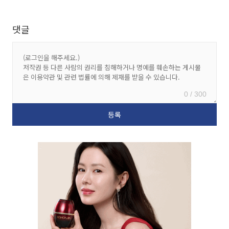
댓글
0 / 300