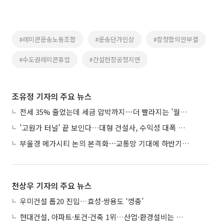
#레미콘운송노동조합
#운송단가인상
#잠정합의안부결
#수도권레미콘휴업
#건설현장공정지연
조유정 기자의 주요 뉴스
전세 35% 줄었는데 세금 압박까지⋯더 빨라지는 '월세화'
'고원가 터널' 끝 보인다…대형 건설사, 수익성 대폭 개선
부울경 메가시티 논의 본격화⋯교통망 기대에 하반기 분양시장 '주목'
천상우 기자의 주요 뉴스
우미건설 톱20 진입…효성·쌍용도 ‘껑충’
현대건설, 아파트·토건·건축 1위…산업·환경설비는 삼성E&A