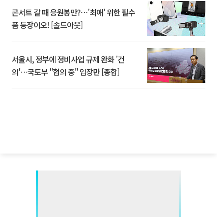
콘서트 갈 때 응원봉만?⋯'최애' 위한 필수
품 등장이오! [솔드아웃]
서울시, 정부에 정비사업 규제 완화 '건
의'⋯국토부 "협의 중" 입장만 [종합]