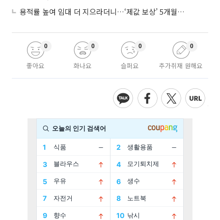
용적률 높여 임대 더 지으라더니…‘제값 보상’ 5개월째 국회에 발목
0
0
0
0
좋아요
화나요
슬퍼요
추가취재 원해요