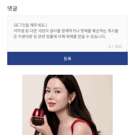
댓글
0 / 300