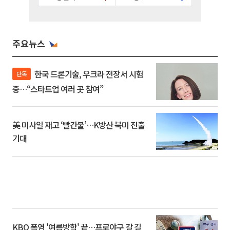
주요뉴스
한국 드론기술, 우크라 전장서 시험
단독
중…“스타트업 여러 곳 참여”
美 미사일 재고 ‘빨간불’…K방산 북미 진출
기대
KBO 폭염 '여름방학' 끝…프로야구 갈 길