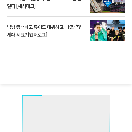
멀다 [해시태그]
빅뱅 컴백하고 튜이드 데뷔하고⋯K팝 '몇
세대'세요? [엔터로그]