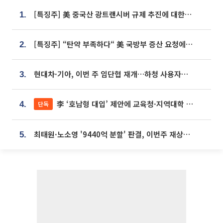
[특징주] 美 중국산 광트랜시버 규제 추진에 대한광통신 등 광통신株 강세
1.
[특징주] “탄약 부족하다“ 美 국방부 증산 요청에⋯국내 방산주 급등세
2.
현대차·기아, 이번 주 임단협 재개…하청 사용자성 재심도 ‘변수’
3.
李 ‘호남형 대입’ 제안에 교육청·지역대학 서·논술형 입시 연계 '착수'
단독
4.
최태원·노소영 '9440억 분할' 판결, 이번주 재상고 여부 주목
5.