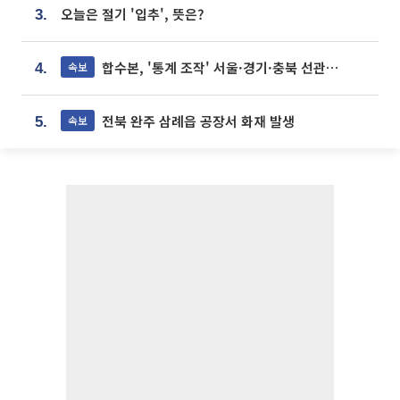
오늘은 절기 '입추', 뜻은?
3.
합수본, '통계 조작' 서울·경기·충북 선관위 등 추가 압수수색
속보
4.
전북 완주 삼례읍 공장서 화재 발생
속보
5.