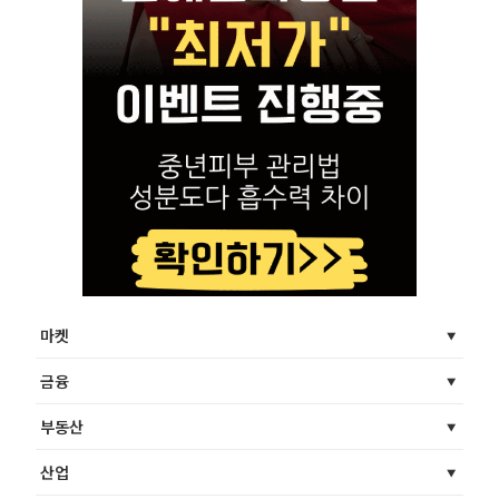
마켓
금융
부동산
산업