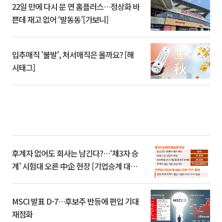
22일 만에 다시 문 연 홈플러스…정상화 바
쁜데 재고 없어 ‘발동동’[가보니]
입추매직 '불발', 처서매직은 올까요? [해
시태그]
후계자 없어도 회사는 남긴다?…‘제3자 승
계’ 시험대 오른 中企 현장 [기업승계 대전
환]
MSCI 발표 D-7…후보주 반등에 편입 기대
재점화