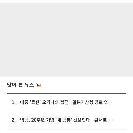
많이 본 뉴스
태풍 '돌핀' 오키나와 접근…일본기상청 경로 업데이트
1.
빅뱅, 20주년 기념 '새 뱅봉' 선보인다⋯콘서트 앞두고 팝업 개최
2.