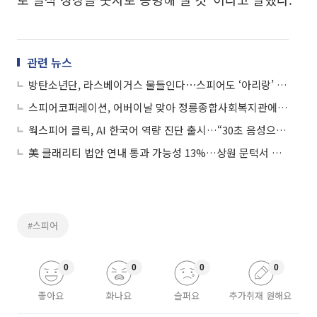
관련 뉴스
방탄소년단, 라스베이거스 물들인다⋯스피어도 ‘아리랑’ 테마로 변신
스피어코퍼레이션, 어버이날 맞아 정릉종합사회복지관에 후원금 전달
웍스피어 클릭, AI 한국어 역량 진단 출시…“30초 음성으로 실력 분석”
美 클래리티 법안 연내 통과 가능성 13%…상원 문턱서 제동
#스피어
0
0
0
0
좋아요
화나요
슬퍼요
추가취재 원해요