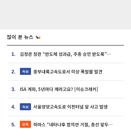
많이 본 뉴스
김정관 장관 “반도체 성과급, 주총 승인 받도록”…상법·자본시장법 개정 시사
1.
중부내륙고속도로서 미상 폭발물 발견
속보
2.
ISA 계좌, 5년마다 깨라고요? [이슈크래커]
3.
서울양양고속도로 이천터널 앞 사고 발생
속보
4.
하마스 “네타냐후 합의안 거절, 총선 앞두고 시간 끌기”
단독
5.