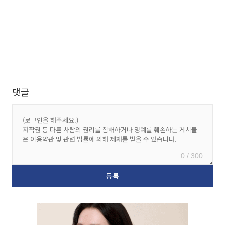
댓글
0 / 300