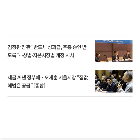
김정관 장관 “반도체 성과급, 주총 승인 받
도록”…상법·자본시장법 개정 시사
세금 꺼낸 정부에…오세훈 서울시장 “집값
해법은 공급” [종합]