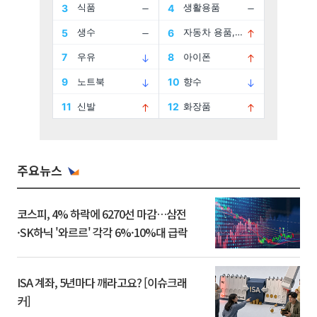
주요뉴스
코스피, 4% 하락에 6270선 마감…삼전
·SK하닉 '와르르' 각각 6%·10%대 급락
ISA 계좌, 5년마다 깨라고요? [이슈크래
커]