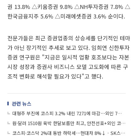
권 13.8% △키움증권 9.8% △NH투자증권 7.8% △
한국금융지주 5.6% △미래에셋증권 3.6% 순이다.
전문가들은 최근 증권업종의 상승세를 단기적인 테마
가 아닌 장기적인 추세로 보고 있다. 임희연 신한투자
증권 연구원은 "지금은 일시적 업황 호조보다는 자본
시장 성장과 증권사 비즈니스 모델 고도화에 따른 구
조적 변화로 해석할 필요가 있다"고 했다.
관련 뉴스
대형주 부진에 코스피 3.2% 내린 7271에 마감⋯외인 7조 순매도
원·달러 1510원 육박 한달보름만 최고, 안전선호+외인 코스피 투매
코스피·코스닥 2%대 동반 하락세⋯현대차 8%↓ㆍSK스퀘어 6%↓