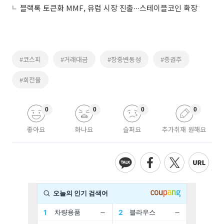
블랙록 토큰화 MMF, 유럽 시장 진출∙∙∙스테이블코인 확장
#코스피
#거래대금
#장중변동성
#증권주
#회전율
0
0
0
0
좋아요
화나요
슬퍼요
추가취재 원해요