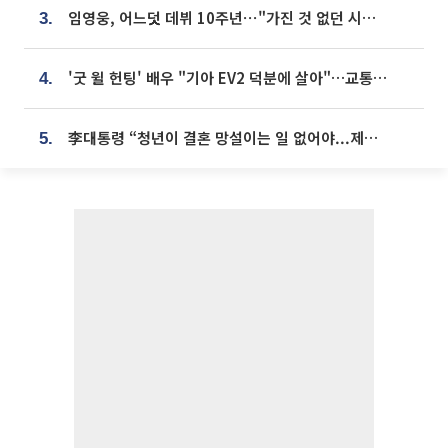
임영웅, 어느덧 데뷔 10주년⋯"가진 것 없던 시절, 내 앞엔 20명의 팬뿐"
3.
'굿 윌 헌팅' 배우 "기아 EV2 덕분에 살아"…교통사고 후 안전성 극찬
4.
李대통령 “청년이 결혼 망설이는 일 없어야...제도상 불이익 조사”
5.