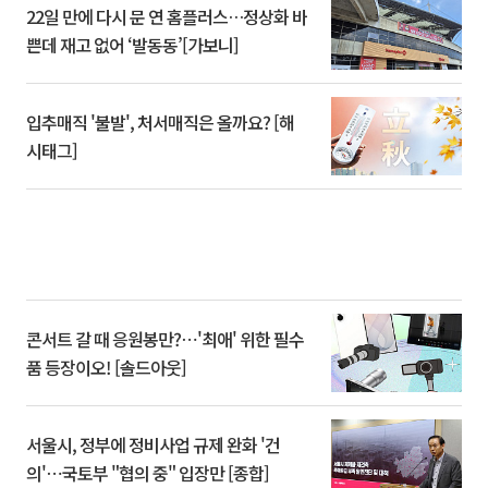
22일 만에 다시 문 연 홈플러스…정상화 바
쁜데 재고 없어 ‘발동동’[가보니]
입추매직 '불발', 처서매직은 올까요? [해
시태그]
콘서트 갈 때 응원봉만?⋯'최애' 위한 필수
품 등장이오! [솔드아웃]
서울시, 정부에 정비사업 규제 완화 '건
의'⋯국토부 "협의 중" 입장만 [종합]