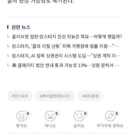
들의 관심 가능성도 제기된다.
관련 뉴스
올리브영 빌런·맘스터치 진상 뒤늦은 파묘…어떻게 됐을까?
맘스터치, ‘콜라 리필 난동’ 피해 가맹점에 법률 지원…“점주·직원 보호 최우선”
맘스터치, AI 접목 상권관리 시스템 도입⋯”상권 개척 지속”
美 클래리티 법안 연내 통과 가능성 13%…상원 문턱서 제동
#맘스터치
#케이엘앤파트너스
#씨티증권
0
0
0
0
좋아요
화나요
슬퍼요
추가취재 원해요