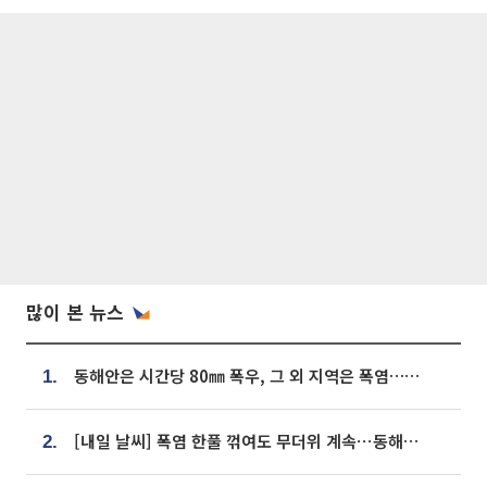
많이 본 뉴스
동해안은 시간당 80㎜ 폭우, 그 외 지역은 폭염…‘극과 극 날씨’
1.
[내일 날씨] 폭염 한풀 꺾여도 무더위 계속⋯동해안 이틀 연속 비
2.