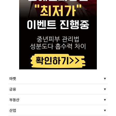
마켓
금융
부동산
산업