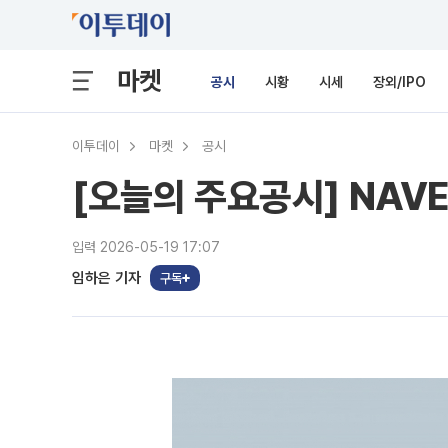
마켓
공시
시황
시세
장외/IPO
이투데이
마켓
공시
[오늘의 주요공시] NAV
입력 2026-05-19 17:07
임하은 기자
구독