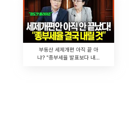
부동산 세제개편 아직 끝 아
냐? "종부세율 발표보다 내릴
것" 장기거주·양도세 전망 I 집
땅지성 I 김인만, 진미윤