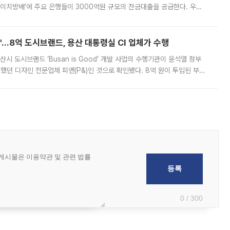
에이치방배’에 주요 은행들이 3000억원 규모의 잔금대출을 공급한다. 우리
하고 있어 향후 공급 규모가 늘어날 전망이다. 7일 금융권에 따르면 KB국
od'…8억 도시브랜드, 용산 대통령실 CI 업체가 수행
시 도시브랜드 ‘Busan is Good’ 개발 사업의 수행기관이 윤석열 정부
여했던 디자인 전문업체 피앤(P&)인 것으로 확인됐다. 8억 원이 투입된 부산
 부족과 디자인 정체성 논란에 휩싸였던 만큼, 사업 선정 과정과 결과물에
0 / 300