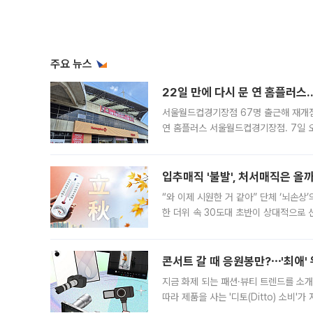
주요 뉴스
22일 만에 다시 문 연 홈플러스
서울월드컵경기장점 67명 출근해 재개점 
연 홈플러스 서울월드컵경기장점. 7일 
우유, 과일 같은 신선식품이 차근차근 자
입추매직 '불발', 처서매직은 올
“와 이제 시원한 거 같아” 단체 ‘뇌손상
한 더위 속 30도대 초반이 상대적으로
지역에 있었습니다. 7월 말에는 서풍과
콘서트 갈 때 응원봉만?⋯'최애'
지금 화제 되는 패션·뷰티 트렌드를 소개
따라 제품을 사는 '디토(Ditto) 소비
어디일까요? 아이돌 콘서트 시작을 기다