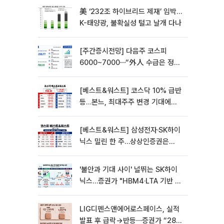
美 ‘232조 하이브리드 제재’ 임박…
K-태양광, 불확실성 털고 날개 다나
[주간증시전망] 다음주 코스피
6000~7000⋯“外人 수급은 정책
이 변수”
[베스트&워스트] 코스닥 10% 급반
등…본느, 최대주주 변경 기대에
270% 폭등
[베스트&워스트] 삼성전자·SK하이
닉스 밀린 한 주…상상인증권은
85% 급등
'불안과 기대 사이' 널뛰는 SK하이
닉스…증권가 "HBM4·LTA 기반 펀
터멘털 견고"
LIG디펜스앤에어로스페이스, 실적
발표 후 급락→반등⋯증권가 “28년