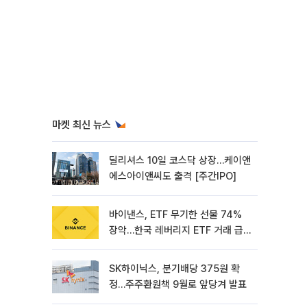
마켓 최신 뉴스
딜리셔스 10일 코스닥 상장…케이앤
에스아이앤씨도 출격 [주간IPO]
바이낸스, ETF 무기한 선물 74%
장악…한국 레버리지 ETF 거래 급
증 [e가상자산]
SK하이닉스, 분기배당 375원 확
정…주주환원책 9월로 앞당겨 발표