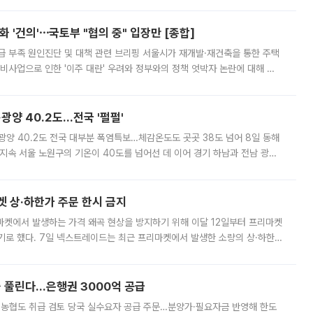
 '건의'⋯국토부 "협의 중" 입장만 [종합]
급 부족 원인진단 및 대책 관련 브리핑 서울시가 재개발·재건축을 통한 주택
비사업으로 인한 '이주 대란' 우려와 정부와의 정책 엇박자 논란에 대해 정
실장은 2031년까지 31만 가구 착공 목표에 차질이 없다는 입장이나,
·광양 40.2도…전국 '펄펄'
·광양 40.2도 전국 대부분 폭염특보…체감온도도 곳곳 38도 넘어 8일 동해
지속 서울 노원구의 기온이 40도를 넘어선 데 이어 경기 하남과 전남 광양
. 전국 대부분 지역에 폭염특보가 내려진 가운데 곳곳에서 39~40도 안팎
켓 상·하한가 주문 한시 금지
마켓에서 발생하는 가격 왜곡 현상을 방지하기 위해 이달 12일부터 프리마켓
기로 했다. 7일 넥스트레이드는 최근 프리마켓에서 발생한 소량의 상·하한
, 주문 오류로 인한 가격 급등락을 최소화하기 위한 비상 대응방안을 발표
 풀린다…은행권 3000억 공급
리·농협도 취급 검토 당국 실수요자 공급 주문…분양가·필요자금 반영해 한도