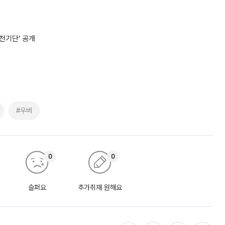
천기단’ 공개
#우버
0
0
슬퍼요
추가취재 원해요