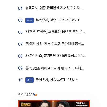
뉴욕증시, 연준 금리인상 기대감 꺾이자 상승...S&P500 사상 최고치 [종합]
04
뉴욕증시, 상승...나스닥 1.3% ↑
05
속보
'나혼산' 류혜영, 고경표와 16년산 우정…"자취방서 부모님과 마주쳐"
06
'장윤기 사건' 피해 여고생 구하려다 중상…고교생 의상자 지정
07
SK하이닉스, 분기배당 375원 확정…주주환원책 9월로 앞당겨 발표
08
09
美 ‘232조 하이브리드 제재’ 임박…K-태양광, 불확실성 털고 날개 다나
국제유가, 상승...WTI 1.15% ↑
10
속보
최신 영상