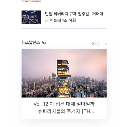
까지 튼튼”
단일 레버리지 규제 일주일…거래대
금 이틀째 1조 하회
뉴스발전소
Vol. 12 이 집은 대체 얼마일까
: 슈퍼리치들의 주거지 [THE
RARE]