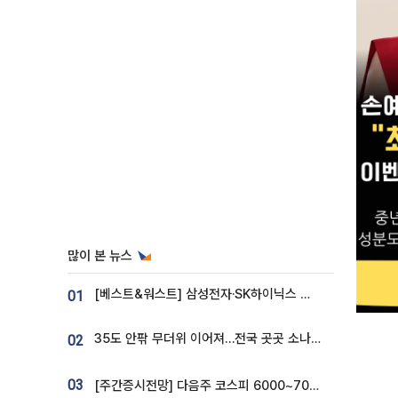
많이 본 뉴스
[베스트&워스트] 삼성전자·SK하이닉스 밀린 한 주…상상인증권은 85% 급등
01
35도 안팎 무더위 이어져…전국 곳곳 소나기 [오늘 날씨]
02
03
[주간증시전망] 다음주 코스피 6000~7000⋯“外人 수급은 정책이 변수”