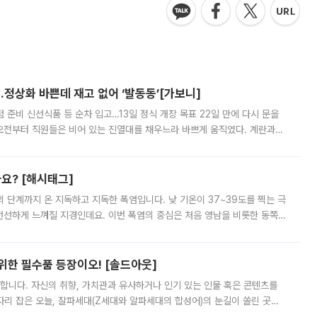
…정상화 바쁜데 재고 없어 ‘발동동’[가보니]
준비 신선식품 등 순차 입고…13일 정식 개장 목표 22일 만에 다시 문을
오전부터 직원들은 비어 있는 진열대를 채우느라 바쁘게 움직였다. 계란과
리를 잡기 시작했지만, 매장 곳곳엔 여전히 텅 빈 매대가 먼저 눈에 들어왔
까요? [해시태그]
’의 단계까지 온 지독하고 지독한 폭염입니다. 낮 기온이 37~39도를 찍는 극
 선선하게 느껴질 지경인데요. 이번 폭염의 중심은 처음 영남을 비롯한 동쪽
 북서풍이 산맥을 넘어 영남 쪽으로 내려오면서 뜨겁고 건조해졌는데요.
 위한 필수품 등장이오! [솔드아웃]
합니다. 자신의 취향, 가치관과 유사하거나 인기 있는 인물 혹은 콘텐츠를
'가 자리 잡은 오늘, 잘파세대(Z세대와 알파세대의 합성어)의 눈길이 쏠린 곳은
리는 공연장. 응원봉만큼이나 눈에 띄는 게 있습니다. 공연이 시작되기