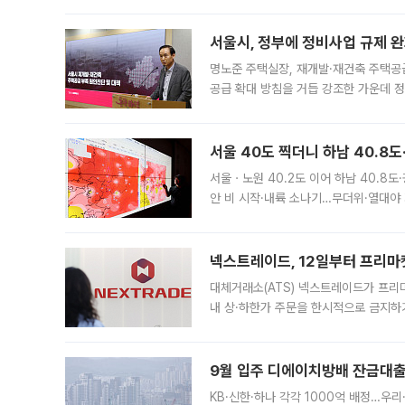
서울시, 정부에 정비사업 규제 완화
명노준 주택실장, 재개발·재건축 주택공
공급 확대 방침을 거듭 강조한 가운데 정
면 반박하고 나섰다. 명노준 서울시 주택
서울 40도 찍더니 하남 40.8도
서울ㆍ노원 40.2도 이어 하남 40.8도
안 비 시작·내륙 소나기…무더위·열대야 
에서도 40도를 웃도는 기온이 관측됐다
의 극심한
넥스트레이드, 12일부터 프리마
대체거래소(ATS) 넥스트레이드가 프리
내 상·하한가 주문을 한시적으로 금지하
가 체결 사례와 관련해 설명자료를 내고
9월 입주 디에이치방배 잔금대출
KB·신한·하나 각각 1000억 배정…우