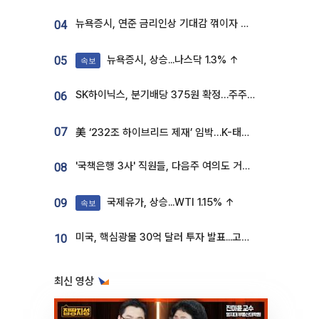
뉴욕증시, 연준 금리인상 기대감 꺾이자 상승...S&P500 사상 최고치 [종합]
04
뉴욕증시, 상승...나스닥 1.3% ↑
05
속보
SK하이닉스, 분기배당 375원 확정…주주환원책 9월로 앞당겨 발표
06
07
美 ‘232조 하이브리드 제재’ 임박…K-태양광, 불확실성 털고 날개 다나
'국책은행 3사' 직원들, 다음주 여의도 거리 나서는 까닭은
08
국제유가, 상승...WTI 1.15% ↑
09
속보
미국, 핵심광물 30억 달러 투자 발표...고려아연 대미투자 언급
10
최신 영상