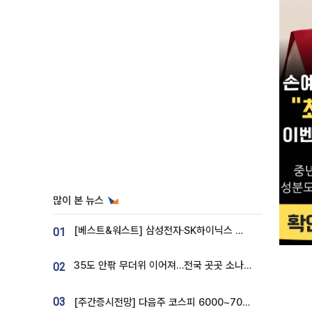
많이 본 뉴스
[베스트&워스트] 삼성전자·SK하이닉스 밀린 한 주…상상인증권은 85% 급등
01
35도 안팎 무더위 이어져…전국 곳곳 소나기 [오늘 날씨]
02
03
[주간증시전망] 다음주 코스피 6000~7000⋯“外人 수급은 정책이 변수”