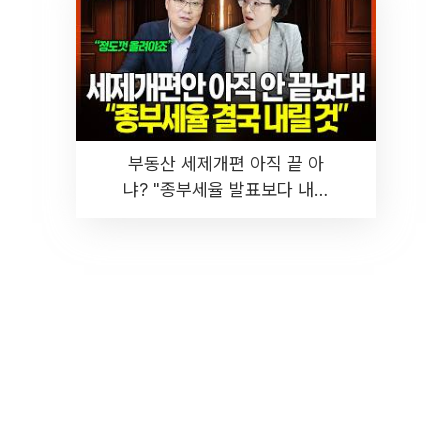
부동산 세제개편 아직 끝 아
냐? "종부세율 발표보다 내릴
것" 장기거주·양도세 전망 I 집
땅지성 I 김인만, 진미윤