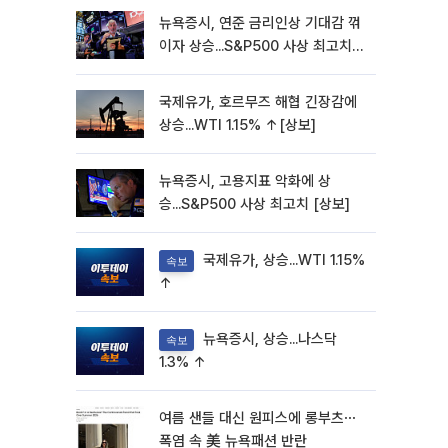
뉴욕증시, 연준 금리인상 기대감 꺾
이자 상승...S&P500 사상 최고치
[종합]
국제유가, 호르무즈 해협 긴장감에
상승...WTI 1.15% ↑[상보]
뉴욕증시, 고용지표 악화에 상
승...S&P500 사상 최고치 [상보]
국제유가, 상승...WTI 1.15%
속보
↑
뉴욕증시, 상승...나스닥
속보
1.3% ↑
여름 샌들 대신 원피스에 롱부츠⋯
폭염 속 美 뉴욕패션 반란