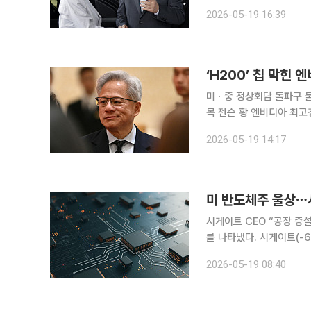
일 정상회담이 글로벌 외신
2026-05-19 16:39
기와 미·중 패권 경쟁 속
‘H200’ 칩 막힌
미ㆍ중 정상회담 돌파구 불
목 젠슨 황 엔비디아 최고경영자(CEO)가 인공지능(AI) 칩의 대중국 수출 재개 가능성에 낙관론을
내놨다. 최근 미·중 정상
2026-05-19 14:17
친 것이다. 이에 투자자들
시게이트 CEO “공장 증설 시간 오래 걸려” 18일(현지
를 나타냈다. 시게이트(-6.87%)ㆍ마이크론(-5.95%)ㆍ웨스턴디지털(-4.85%)ㆍ샌디스크
(-5.30%)가 큰 낙폭을 
2026-05-19 08:40
모리 칩 제조업체 시게이