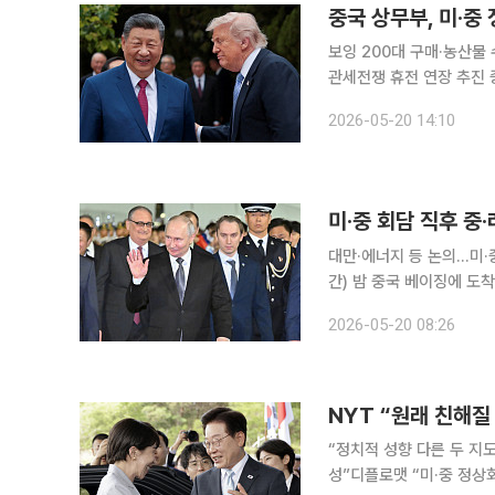
중국 상무부, 미·중
보잉 200대 구매·농산물
관세전쟁 휴전 연장 추진 중국 상무부가 지난주 미·중 정상회담에서 도출한 합의 결과를 공식적으로
발표했다. 20일 블룸버그통신에 따르면 상무부는 미주·대양주사(司, 한국 정부부처 ‘국’에 해당) 책
2026-05-20 14:10
임자 명의의 문답 형태 성명
미·중 회담 직후 중
대만·에너지 등 논의…미·중 회담도 의제에 오를 
간) 밤 중국 베이징에 도
나 대만 문제와 에너지 협력 등을 논의할 예정이다.
2026-05-20 08:26
톈진시와 베이징을 방문한
NYT “원래 친해질
“정치적 성향 다른 두 지
성”디플로맷 “미·중 정상회담 직후 전략 조율 