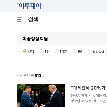
검색
전체
1주
1개월
1년
직접입력
검색결과 총
813
건
“대체관세 20%가 
문샷AI 제재 시 맞대응 경고 중국이 시진핑 국가주석의 9월 미국 방문을 앞두고 관세와 AI
양보할 수 없는 ‘레드라인
가 압박에는 대응하겠다는 경고로 풀이된다. 28일(현지시