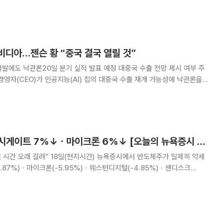
의 집중 조명을 받고 있다. 과거사 문제로 반복 충돌해온 양국이 중동 위
에서 안보·에너지 협력 강화에 나서
 엔비디아…젠슨 황 “중국 결국 열릴 것”
발에도 낙관론20일 분기 실적 발표 예정 대중국 수출 전망 제시 여부 주
회담에서 가시적 성과가 도출되지 않았음에도 중국 시장 개방 기대를 내비
은 20일(현지시간) 예정된 엔비디아 실
미 반도체주 울상⋯시게이트 7%↓ㆍ마이크론 6%↓ [오늘의 뉴욕증시 무버]
시간) 뉴욕증시에서 반도체주가 일제히 약세
나타냈다. 엔비디아(-1.33%)와 브로드컴(-1.05%)도 약세를 나타냈다. 메
트의 데이브 모슬리