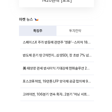
1420원대 [포토]
마켓 뉴스
특징주
투자전략
스페이스X 주가 반등에 관련주 ‘껑충’⋯스피어 18%ㆍ에이치브이엠 12%↑
반도체 온기 탄 2차전지...삼성SDI, 장 초반 7% 넘게 껑충
美 태양광 관세 반사이익 기대감에 한화솔루션 20%대·OCI홀딩스 14%대 급등
포스코퓨처엠, 19만톤 LFP 양극재 공급 합의에 9%대 강세
고려아연, 106분기 연속 흑자...2분기 '어닝 서프라이즈'에 장 초반 12%대 강세