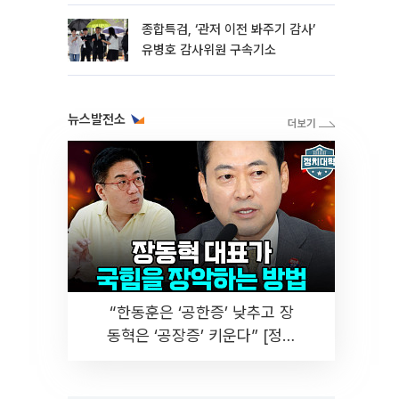
종합특검, ‘관저 이전 봐주기 감사’
유병호 감사위원 구속기소
뉴스발전소
“한동훈은 ‘공한증’ 낮추고 장
동혁은 ‘공장증’ 키운다” [정치
대학]