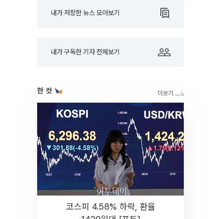
내가 저장한 뉴스 모아보기
내가 구독한 기자 전체보기
한 컷
코스피 4.58% 하락, 환율