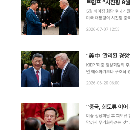
트럼프 “시진핑 9월
5월 베이징 회담 후 4개월 만
미국 대통령이 시진핑 중국
약 성사된다면 5월 베이징
2026-07-07 12:53
(현지시간) 블룸버그통신
"美中 '관리된 경쟁
KIEP '미중 정상회담의 주요 내용과 시사점' 지난달 미
면 해소하기보다 구조적 경쟁
만큼 한국은 공급망 대응 역
2026-06-20 06:00
경제정책연구원(KIEP)이
“중국, 희토류 이어
미중 정상회담 후 희토류 
망까지 무기화하려는 것”
계속 넓히고 있는 것으로 나타났다. 16일(현지시간) 워싱턴포스트(WP)