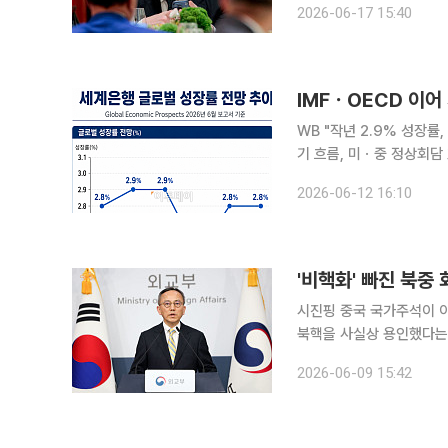
2026-06-17 15:40
에 대한 수출 통제 체제를
IMFㆍOECD 이어
WB "작년 2.9% 성장률,
기 흐름, 미ㆍ중 정상회담 효과에 달려" 올해 중동 분쟁과 에너지
성장률이 둔화할 것이라는 전망이 잇따라 나왔다. 세
2026-06-12 16:10
서에서 “지난해 2.9% 성
'비핵화' 빠진 북중 
시진핑 중국 국가주석이 
북핵을 사실상 용인했다는
변화가 없다”고 밝혔다. 박일 외교부 대변인은 9일 정례브리핑에서 북핵 관련 중국의 건설적 역할
2026-06-09 15:42
을 기대하면서 견지해온 