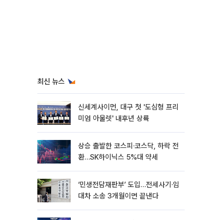
최신 뉴스
신세계사이먼, 대구 첫 '도심형 프리
미엄 아울렛' 내후년 상륙
상승 출발한 코스피·코스닥, 하락 전
환…SK하이닉스 5%대 약세
‘민생전담재판부’ 도입…전세사기·임
대차 소송 3개월이면 끝낸다