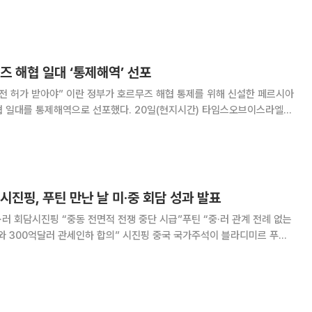
했다. 또 800억달러 규모의 자사주 매입 프로그램을 발표했다. 하지만
1% 내외의 하락세를
즈 해협 일대 ‘통제해역’ 선포
전 허가 받아야” 이란 정부가 호르무즈 해협 통제를 위해 신설한 페르시아
역으로 선포했다. 20일(현지시간) 타임스오브이스라엘에
위터)에 이같은 내용을 담은 선언문을 게재했다. 해협청은 “해당 구
 쿠헤모바라크와 아랍에미리트(UAE) 푸자이
..시진핑, 푸틴 만난 날 미·중 회담 성과 발표
·러 회담시진핑 “중동 전면적 전쟁 중단 시급”푸틴 “중·러 관계 전례 없는
와 300억달러 관세인하 합의” 시진핑 중국 국가주석이 블라디미르 푸틴
 나선 날 미·중 정상회담 성과를 대대적으로 공개하면서 중국 특유의
으로 보여줬다. 러시아와 반서방 공조