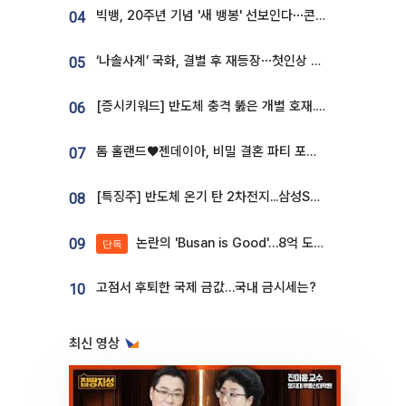
빅뱅, 20주년 기념 '새 뱅봉' 선보인다⋯콘서트 앞두고 팝업 개최
04
‘나솔사계’ 국화, 결별 후 재등장⋯첫인상 투표 휩쓸고 ‘인기녀’ 등극
05
[증시키워드] 반도체 충격 뚫은 개별 호재...포스코퓨처엠·에코프로·한화솔루션 '눈길'
06
톰 홀랜드♥젠데이아, 비밀 결혼 파티 포착⋯호텔 대관비만 9억
07
[특징주] 반도체 온기 탄 2차전지...삼성SDI, 장 초반 7% 넘게 껑충
08
논란의 'Busan is Good'…8억 도시브랜드, 용산 대통령실 CI 업체가 수행
09
단독
고점서 후퇴한 국제 금값…국내 금시세는?
10
최신 영상