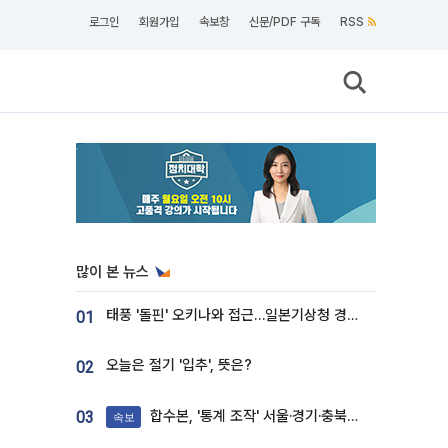
로그인
회원가입
속보창
신문/PDF 구독
RSS
많이 본 뉴스
태풍 '돌핀' 오키나와 접근…일본기상청 경로 업데이트
01
오늘은 절기 '입추', 뜻은?
02
합수본, '통계 조작' 서울·경기·충북 선관위 등 추가 압수수색
03
속보