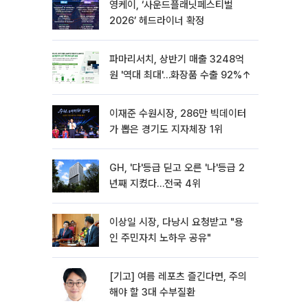
영케이, ‘사운드플래닛페스티벌
2026’ 헤드라이너 확정
파마리서치, 상반기 매출 3248억
원 '역대 최대'…화장품 수출 92%↑
이재준 수원시장, 286만 빅데이터
가 뽑은 경기도 지자체장 1위
GH, '다'등급 딛고 오른 '나'등급 2
년째 지켰다…전국 4위
이상일 시장, 다낭시 요청받고 "용
인 주민자치 노하우 공유"
[기고] 여름 레포츠 즐긴다면, 주의
해야 할 3대 수부질환