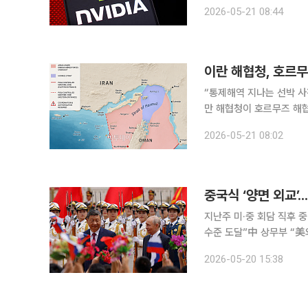
신기록을 경신한 실적을 공개
2026-05-21 08:44
시간 외 거래에서 주가는 
이란 해협청, 호르무
“통제해역 지나는 선박 사
만 해협청이 호르무즈 해협 일대를 통제해
따르면 해협청은 엑스(Xㆍ옛 트
2026-05-21 08:02
역을 해협 동쪽에선 이란
중국식 ‘양면 외교’.
지난주 미·중 회담 직후 중
수준 도달”中 상무부 “美
러시아 대통령과의 정상회담에
2026-05-20 15:38
‘양면 외교’ 전략을 극적