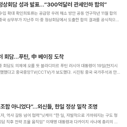
 정상회담 성과 발표…“300억달러 관세인하 합의”
 수입 확대 확인희토류는 공급망 우려 해소 방안 공동 연구작년 11월 합의
을 통해 12~13일 한국 서
·러 회담…푸틴, 中 베이징 도착
듯 블라디미르 푸틴 러시아 대통령이 19일(현지시
착했했다고 중국중앙TV(CCTV)가 보도했다. 시진핑 중국 국가주석과 만
 푸틴 대통령의 방중은 2025년 8월 말~9월 초
 이후 처음이다. 국빈으로서의 방
 조합 아니었다”…외신들, 한일 정상 밀착 조명
도자, 역사 갈등 넘어 협력”닛케이 “한·일, 자발적으로 가까워지는 구도 형
움직임” 이재명 대통령과 다카이치 사나에 총리의 한