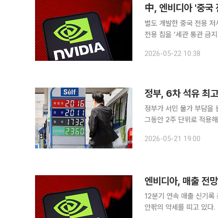
中, 엔비디아 '중국
별도 개발한 중국 전용 저사양 칩 中
전용 칩을 ‘세관 통관 금
다. 20일(현지시간) 파이낸셜타임스(FT)에 따르면 중국이 도널드 트럼프 미국 대통령의 방중 기간
2026-05-22 10:38
정부, 6차 석유 최
정부가 서민 물가 부담을 완
그동안 2주 단위로 적용해
시장 예측 가능성을 높이기 위한 취지다. 산업통상부는 22일 
2026-05-21 19:00
5차 때와 같은 수준으로 
12분기 연속 매출 신기록 공개 엔비디아가 20일(현지시간) 뉴욕증시 마감 후 시
안팎의 약세를 띠고 있다. 엔비디아 주가는 정규장에서 1.3% 상승 마감했다. 이후 12분기 연속 매출