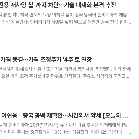
 전용 저사양 칩' 까지 차단⋯기술 내재화 본격 추진
, 자국 반도체 육성 의지로 풀이 중국 당국이 엔비디아의 게임
지 품목’에 올렸다. 엔비디아가 사양을 낮춰 별도로 개발한 중국 전용 칩이
엔비디아의 게임용 칩 수입까지 차단했다. 통관이 금지
고가격 동결⋯가격 조정주기 '4주'로 연장
화하기 위해 6차 석유 최고가격을 이전과 동일하게 동결했다. 이와 함께
 오던 가격 조정 주기를 4주 단위로 연장했다. 주유소 사업자와 국민들의
0시부터 적용될 6차 석유 최고가격을
유지한다고 21일 밝혔다.
엔비디아, 매출 전망 아쉬움ㆍ중국 공백 재확인⋯시간외서 약세 [오늘의 뉴욕증시 무버]
간외거래에서 1%