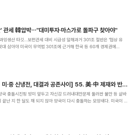
서 미국이 양국 무역협상에서 기존 관
산' 관세 韓압박⋯"대미투자·마스가로 돌파구 찾아야"
속 과잉생산 타깃…보편관세 대비 시급성 덜해과거 301조 절반은 '협상 유
근거해 한국 등 60개 경제권에
세를 확정 지은 가운데 조만간 발표될 '과잉생산' 부문 조사에서는 정부 차원
의 정교한 협상력이 요구되고 있다. 과거 10년간 미국의
[논현광장-박승찬의 미·중 신냉전, 대결과 공존사이] 55. 美·中 제재와 반격 속 중국의 노림수
양국 충돌시진핑 방미 앞두고 자신감 드러내대만문제 둘러싼 불만 등 샅바
8일 미 국방부는 알리바바·바이두·비야디·창신메모리(CXMT)·양쯔메모리
중국의 대표적 첨단기업을 블랙리스트에 올