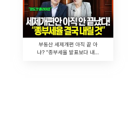
부동산 세제개편 아직 끝 아
냐? "종부세율 발표보다 내릴
것" 장기거주·양도세 전망 I 집
땅지성 I 김인만, 진미윤