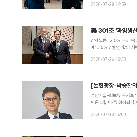
2026-07-28 14:59
전날 대변인 명의 성명에
美 301조 '과잉생
강제노동 12.5% 부과 
예'…15% 상한선 합의 지렛대 삼아야 미국이 무역법 301조에 
12.5%의 '강제노동' 관
2026-07-26 10:33
첨단기술-희토류 무기로 
싸움 5월 미·중 정상회담이 끝난 지 한 달도 채 되지 않아 양국이 다시 충돌하는 모양새다. 미국이 먼
저 포문을 열었다. 6월 
2026-07-10 06:00
(YMTC)·유니트리 등 