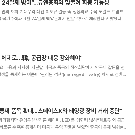
 24일께 방미”...유엔총회와 맞물려 회동 가능성
의 재회 기대무역·대만·희토류 갈등 속 정상외교 주목 도널드 트럼프
 국가주석과 9월 24일께 백악관에서 만날 것으로 예상한다고 밝혔다. 만
 정상회담 이후 약 4개월 만에 미·중 정상이 다시 대면하는 것이다. 6일
에 따르면 트럼프 대통령은 백악관 로즈
' 체제로…韓, 공급망 대응 강화해야"
국과 중국의 정상회담에서 양국이 갈등을 전
을 통제하는 이른바 '관리된 경쟁'(managed rivalry) 체제로 전환한
량을 더욱 강화해야 한다는 국책연구기관의 분석이 나왔다. 20일 대외
 발간한 '미중 정상회담의 주
 통제 품목 확대...스페이스X와 태양광 장비 거래 중단”
합의했지만 유명무실실리콘 웨이퍼, LED 등 영향력 넓혀“희토류 외 공급
 희토류 수출을 통제하며 미국과 무역 갈등을 벌였던 중국이 통제 범위를
는 중국이 미국과 미국 동맹