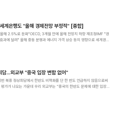
 조용히 확대하고 있으며 희토류를 넘어 미
 세계은행도 "올해 경제전망 부정적" [종합]
 올해 2.5%로 둔화"OECD, 3개월 만에 올해 전망치 하향 재조정IMF "경
 가격 상승 등의 영향으로 세계경제
계은행은 11일(현지시간) ‘세계경제전망’ 보고
장률이 올해 2.5
회담...외교부 "중국 입장 변함 없어"
이번 북중 정상회담에서 한반도 비핵화를 단 한 번도 언급하지 않음으로써
 평가가 나오는 가운데 우리 외교부는 “중국의 한반도 문제에 대한 입장에
대중 외교 전략에 변화가 필요하지 않냐는