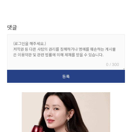
댓글
0 / 300