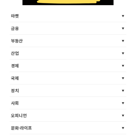
마켓
금융
부동산
산업
경제
국제
정치
사회
오피니언
문화·라이프