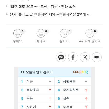
'입추'에도 39도⋯수도권ㆍ강원ㆍ전라 폭염
젠지, 풀세트 끝 한화생명 제압⋯한화생명은 3연패 수렁
0
0
0
0
좋아요
화나요
슬퍼요
추가취재 원해요