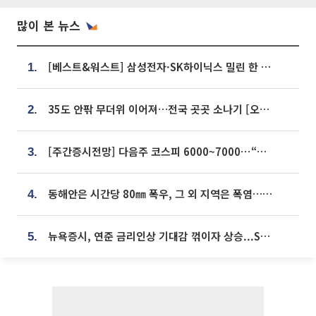
많이 본 뉴스
[베스트&워스트] 삼성전자·SK하이닉스 밀린 한 주…상상인증권은 85% 급등
1.
35도 안팎 무더위 이어져…전국 곳곳 소나기 [오늘 날씨]
2.
[주간증시전망] 다음주 코스피 6000~7000⋯“外人 수급은 정책이 변수”
3.
동해안은 시간당 80㎜ 폭우, 그 외 지역은 폭염…‘극과 극 날씨’
4.
뉴욕증시, 연준 금리인상 기대감 꺾이자 상승...S&P500 사상 최고치 [종합]
5.