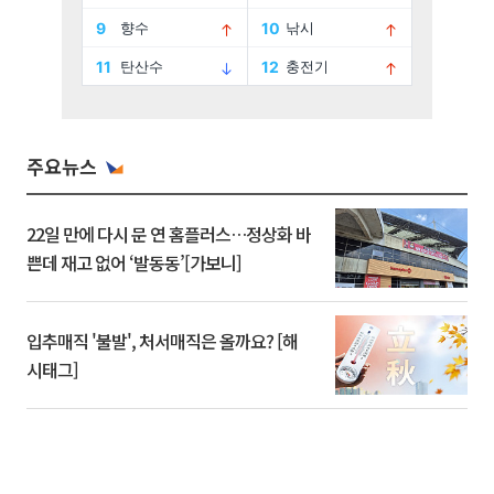
주요뉴스
22일 만에 다시 문 연 홈플러스…정상화 바
쁜데 재고 없어 ‘발동동’[가보니]
입추매직 '불발', 처서매직은 올까요? [해
시태그]