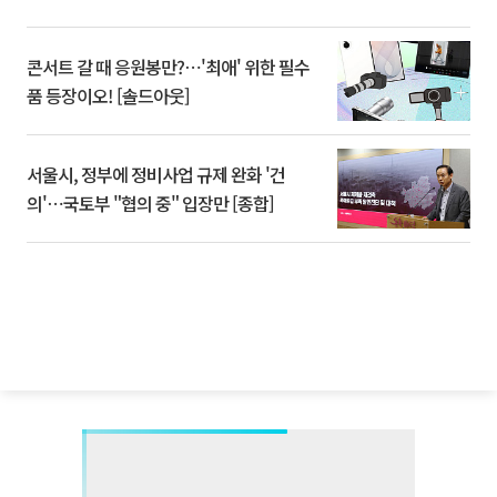
콘서트 갈 때 응원봉만?⋯'최애' 위한 필수
품 등장이오! [솔드아웃]
서울시, 정부에 정비사업 규제 완화 '건
의'⋯국토부 "협의 중" 입장만 [종합]