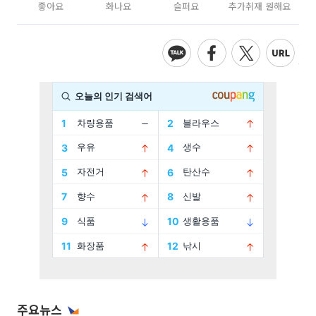
좋아요
화나요
슬퍼요
추가취재 원해요
주요뉴스