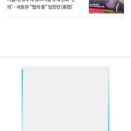
의'⋯국토부 "협의 중" 입장만 [종합]