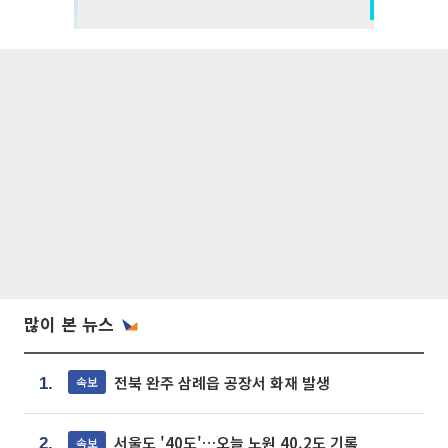
많이 본 뉴스
전북 완주 삼례읍 공장서 화재 발생
속보
1.
서울도 '40도'…오늘 노원 40.2도 기록
속보
2.