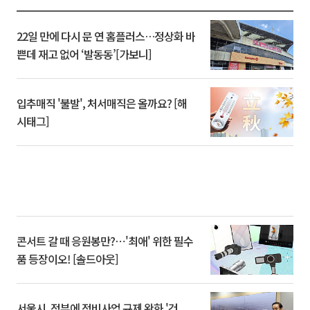
22일 만에 다시 문 연 홈플러스…정상화 바
쁜데 재고 없어 ‘발동동’[가보니]
입추매직 '불발', 처서매직은 올까요? [해
시태그]
콘서트 갈 때 응원봉만?⋯'최애' 위한 필수
품 등장이오! [솔드아웃]
서울시, 정부에 정비사업 규제 완화 '건