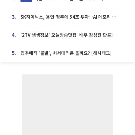
SK하이닉스, 용인·청주에 54조 투자…AI 메모리 생산기지 키운다
3.
'2TV 생생정보' 오늘방송맛집- 배우 강성진 단골! 쌀국수ㆍ푸팟퐁 커리 맛집 '블○○○'
4.
입추매직 '불발', 처서매직은 올까요? [해시태그]
5.