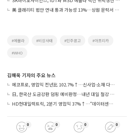
SK바이오사이언스, IDT와 MSD 에볼라 백신 위탁생산 계약
美 클래리티 법안 연내 통과 가능성 13%…상원 문턱서 제동
#에볼라
#비상사태
#민주콩고
#아프리카
#WHO
김해욱 기자의 주요 뉴스
에코프로, 영업익 전년比 102.7%↑…신사업·소재 다각화 박차
日, 한국산 도금강판 덤핑 예비판정…내년 대일 철강 수출 ‘빨간불’
HD현대일렉트릭, 2분기 영업익 37%↑…“데이터센터 사업, 새로운 성장 축”
0
0
0
0