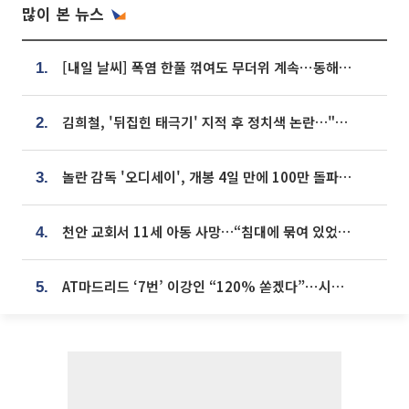
많이 본 뉴스
[내일 날씨] 폭염 한풀 꺾여도 무더위 계속⋯동해안 이틀 연속 비
1.
김희철, '뒤집힌 태극기' 지적 후 정치색 논란…"좌우 떠나 우리나라 국기"
2.
놀란 감독 '오디세이', 개봉 4일 만에 100만 돌파⋯'왕사남' 보다 빠르다
3.
천안 교회서 11세 아동 사망…“침대에 묶여 있었다” 진술 확보
4.
AT마드리드 ‘7번’ 이강인 “120% 쏟겠다”⋯시메오네 감독 “필요한 선수”
5.