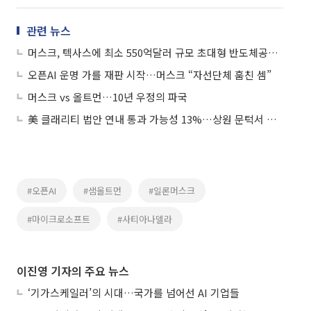
관련 뉴스
머스크, 텍사스에 최소 550억달러 규모 초대형 반도체공장 ‘테라팹’ 설립 나서
오픈AI 운명 가를 재판 시작…머스크 “자선단체 훔친 셈”
머스크 vs 올트먼…10년 우정의 파국
美 클래리티 법안 연내 통과 가능성 13%…상원 문턱서 제동
#오픈AI
#샘올트먼
#일론머스크
#마이크로소프트
#사티아나델라
이진영 기자의 주요 뉴스
‘기가스케일러’의 시대…국가를 넘어선 AI 기업들