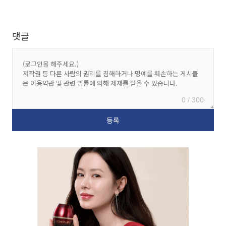
댓글
0 / 300