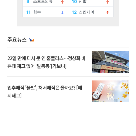
주요뉴스
22일 만에 다시 문 연 홈플러스…정상화 바
쁜데 재고 없어 ‘발동동’[가보니]
입추매직 '불발', 처서매직은 올까요? [해
시태그]