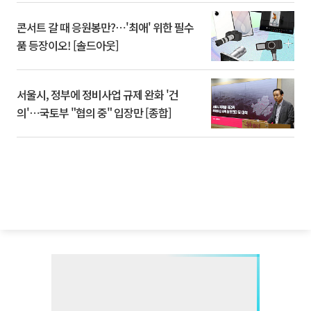
콘서트 갈 때 응원봉만?⋯'최애' 위한 필수
품 등장이오! [솔드아웃]
서울시, 정부에 정비사업 규제 완화 '건
의'⋯국토부 "협의 중" 입장만 [종합]