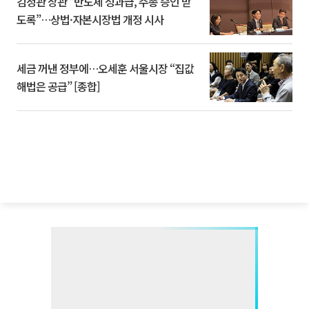
김정관 장관 “반도체 성과급, 주총 승인 받
도록”…상법·자본시장법 개정 시사
세금 꺼낸 정부에…오세훈 서울시장 “집값
해법은 공급” [종합]