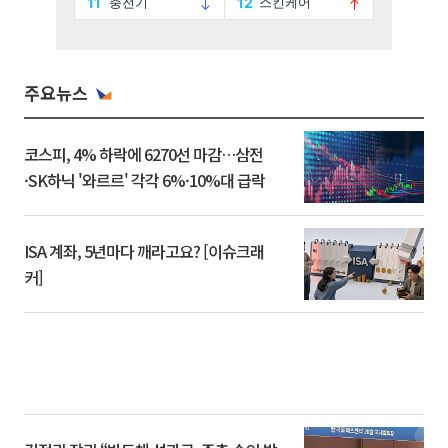
주요뉴스
코스피, 4% 하락에 6270선 마감…삼전
·SK하닉 '와르르' 각각 6%·10%대 급락
ISA 계좌, 5년마다 깨라고요? [이슈크래
커]