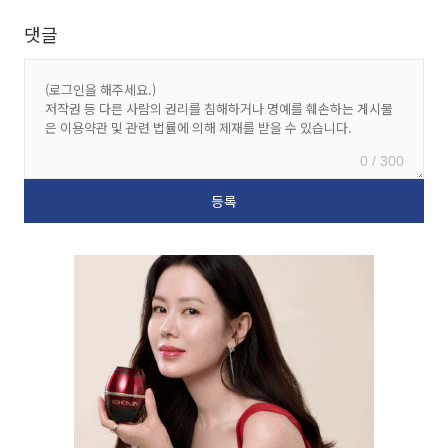
댓글
0 / 300