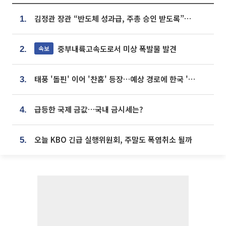
김정관 장관 “반도체 성과급, 주총 승인 받도록”…상법·자본시장법 개정 시사
1.
중부내륙고속도로서 미상 폭발물 발견
속보
2.
태풍 '돌핀' 이어 '찬홈' 등장…예상 경로에 한국 '한숨'
3.
급등한 국제 금값…국내 금시세는?
4.
오늘 KBO 긴급 실행위원회, 주말도 폭염취소 될까
5.