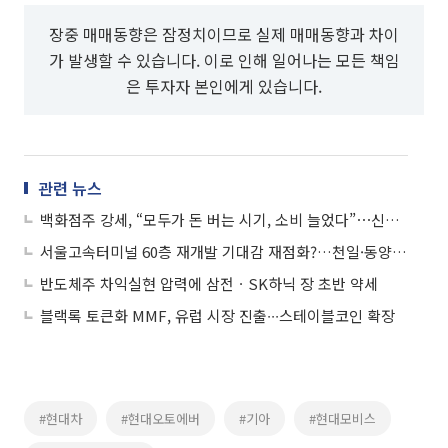
장중 매매동향은 잠정치이므로 실제 매매동향과 차이
가 발생할 수 있습니다. 이로 인해 일어나는 모든 책임
은 투자자 본인에게 있습니다.
관련 뉴스
백화점주 강세, “모두가 돈 버는 시기, 소비 늘었다”⋯신세계 6.8%↑
서울고속터미널 60층 재개발 기대감 재점화?…천일·동양고속 나란히 '상한가'
반도체주 차익실현 압력에 삼전ㆍSK하닉 장 초반 약세
블랙록 토큰화 MMF, 유럽 시장 진출∙∙∙스테이블코인 확장
#현대차
#현대오토에버
#기아
#현대모비스