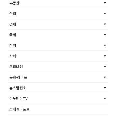
부동산
산업
경제
국제
정치
사회
오피니언
문화·라이프
뉴스발전소
이투데이TV
스페셜리포트