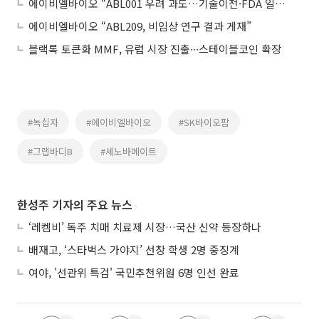
에이비엘바이오 “ABL001 우려 과도…기술이전·FDA 일정 차질 없다”
에이비엘바이오 “ABL209, 비임상 연구 결과 게재”
블랙록 토큰화 MMF, 유럽 시장 진출∙∙∙스테이블코인 확장
#녹십자
#에이비엘바이오
#SK바이오팜
#그랩바디B
#세노바메이트
한성주 기자의 주요 뉴스
‘레켐비’ 독주 치매 치료제 시장…국산 신약 등장하나
배재고, ‘스타벅스 가야지’ 선창 학생 2명 중징계
여야, '선관위 특검' 국민추천위원 6명 인선 완료