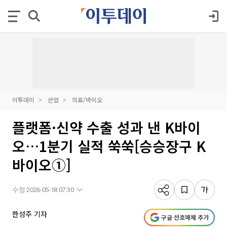
이투데이
산업
의료/바이오
플랫폼·신약 수출 성과 낸 K바이
오…1분기 실적 쑥쑥[승승장구 K
바이오①]
수정 2026-05-18 07:30
한성주 기자
구글 선호매체 추가