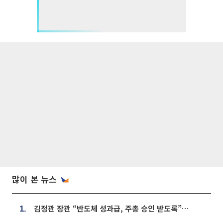
많이 본 뉴스
김정관 장관 “반도체 성과급, 주총 승인 받도록”…상법·자본시장법 개정 시사
1.