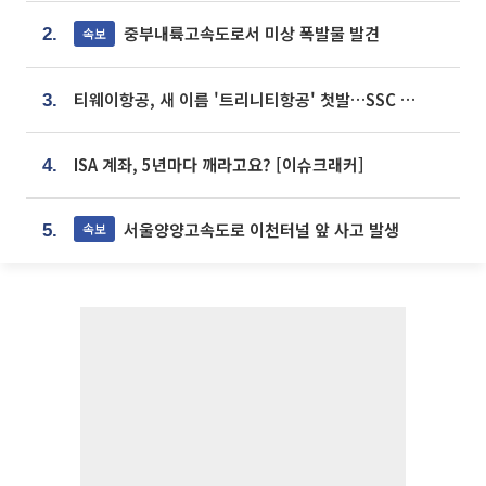
중부내륙고속도로서 미상 폭발물 발견
속보
2.
티웨이항공, 새 이름 '트리니티항공' 첫발…SSC 전략 본격화
3.
ISA 계좌, 5년마다 깨라고요? [이슈크래커]
4.
서울양양고속도로 이천터널 앞 사고 발생
속보
5.