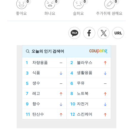
0
0
0
0
좋아요
화나요
슬퍼요
추가취재 원해요