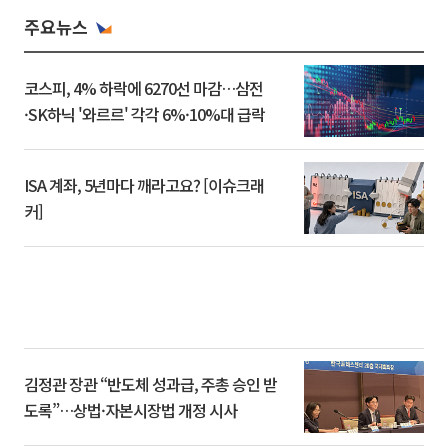
주요뉴스
코스피, 4% 하락에 6270선 마감…삼전
·SK하닉 '와르르' 각각 6%·10%대 급락
ISA 계좌, 5년마다 깨라고요? [이슈크래
커]
김정관 장관 “반도체 성과급, 주총 승인 받
도록”…상법·자본시장법 개정 시사