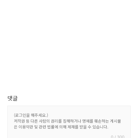
댓글
0 / 300