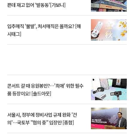
쁜데 재고 없어 ‘발동동’[가보니]
입추매직 '불발', 처서매직은 올까요? [해
시태그]
콘서트 갈 때 응원봉만?⋯'최애' 위한 필수
품 등장이오! [솔드아웃]
서울시, 정부에 정비사업 규제 완화 '건
의'⋯국토부 "협의 중" 입장만 [종합]