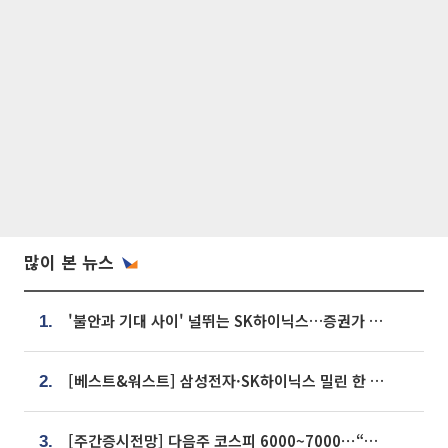
많이 본 뉴스
'불안과 기대 사이' 널뛰는 SK하이닉스…증권가 "HBM4·LTA 기반 펀터멘털 견고"
1.
[베스트&워스트] 삼성전자·SK하이닉스 밀린 한 주…상상인증권은 85% 급등
2.
[주간증시전망] 다음주 코스피 6000~7000⋯“外人 수급은 정책이 변수”
3.