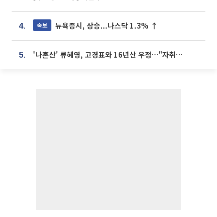
뉴욕증시, 상승...나스닥 1.3% ↑
속보
4.
'나혼산' 류혜영, 고경표와 16년산 우정…"자취방서 부모님과 마주쳐"
5.