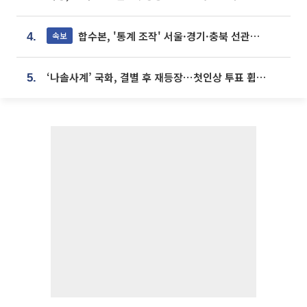
합수본, '통계 조작' 서울·경기·충북 선관위 등 추가 압수수색
속보
4.
‘나솔사계’ 국화, 결별 후 재등장⋯첫인상 투표 휩쓸고 ‘인기녀’ 등극
5.