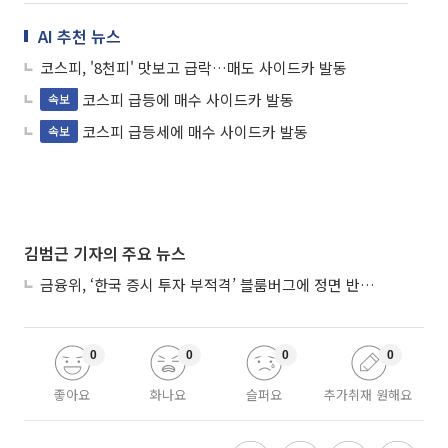
AI 추천 뉴스
코스피, '8천피' 맛보고 급락…매도 사이드카 발동
코스피 급등에 매수 사이드카 발동
속보
코스피 급등세에 매수 사이드카 발동
속보
김범근 기자의 주요 뉴스
금융위, ‘한국 증시 투자 부적격’ 블룸버그에 정면 반박…“근거 불분명”
0
0
0
0
좋아요
화나요
슬퍼요
추가취재 원해요