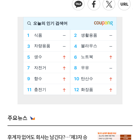
주요뉴스
후계자 없어도 회사는 남긴다?…‘제3자 승