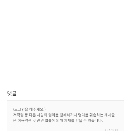
댓글
0 / 300