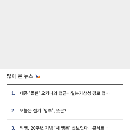
많이 본 뉴스
태풍 '돌핀' 오키나와 접근…일본기상청 경로 업데이트
1.
오늘은 절기 '입추', 뜻은?
2.
빅뱅, 20주년 기념 '새 뱅봉' 선보인다⋯콘서트 앞두고 팝업 개최
3.