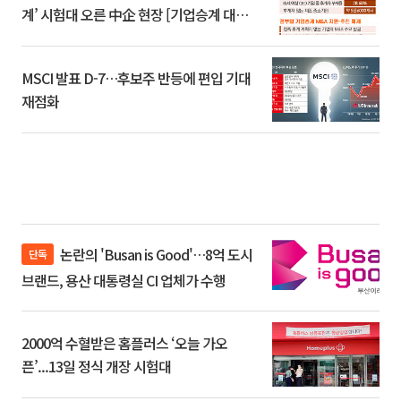
계’ 시험대 오른 中企 현장 [기업승계 대전
환]
MSCI 발표 D-7…후보주 반등에 편입 기대
재점화
논란의 'Busan is Good'…8억 도시
단독
브랜드, 용산 대통령실 CI 업체가 수행
2000억 수혈받은 홈플러스 ‘오늘 가오
픈’...13일 정식 개장 시험대