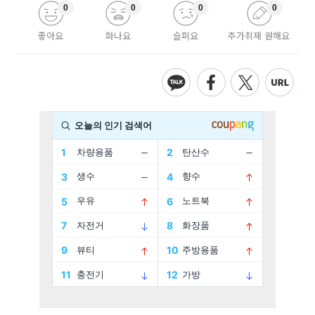
0
0
0
0
좋아요
화나요
슬퍼요
추가취재 원해요