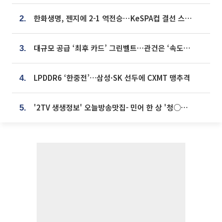
한화생명, 젠지에 2-1 역전승⋯KeSPA컵 결선 스테이지 2 직행
2.
대규모 공급 ‘최후 카드’ 그린벨트⋯관건은 ‘속도’ [주택공급 승부수의 조건]
3.
LPDDR6 ‘한중전’…삼성·SK 선두에 CXMT 맹추격
4.
'2TV 생생정보' 오늘방송맛집- 민어 한 상 '청○○○' vs 전복 한 상 '명○'
5.