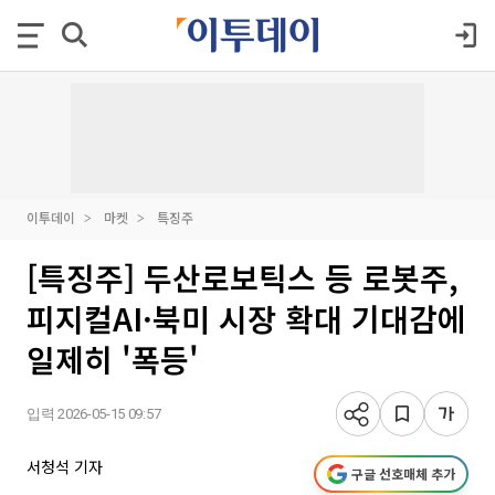
이투데이
마켓
특징주
[특징주] 두산로보틱스 등 로봇주,
피지컬AI·북미 시장 확대 기대감에
일제히 '폭등'
입력 2026-05-15 09:57
서청석 기자
구글 선호매체 추가