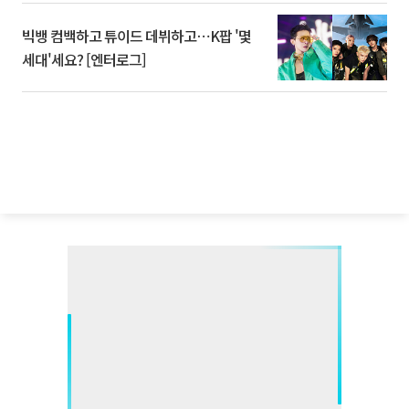
빅뱅 컴백하고 튜이드 데뷔하고⋯K팝 '몇
세대'세요? [엔터로그]