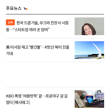
주요뉴스
한국 드론기술, 우크라 전장서 시험
단독
중…“스타트업 여러 곳 참여”
美 미사일 재고 ‘빨간불’…K방산 북미 진출
기대
KBO 폭염 '여름방학' 끝…프로야구 갈 길
멀다 [해시태그]