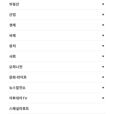
부동산
산업
경제
국제
정치
사회
오피니언
문화·라이프
뉴스발전소
이투데이TV
스페셜리포트