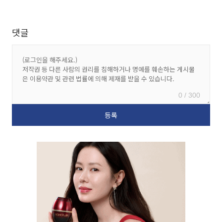
댓글
0 / 300