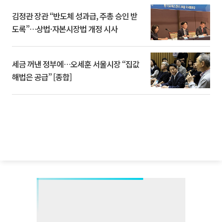
김정관 장관 “반도체 성과급, 주총 승인 받
도록”…상법·자본시장법 개정 시사
세금 꺼낸 정부에…오세훈 서울시장 “집값
해법은 공급” [종합]