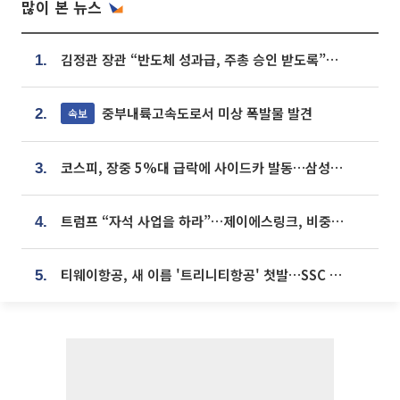
많이 본 뉴스
김정관 장관 “반도체 성과급, 주총 승인 받도록”…상법·자본시장법 개정 시사
1.
중부내륙고속도로서 미상 폭발물 발견
속보
2.
코스피, 장중 5%대 급락에 사이드카 발동…삼성·SK 동반 폭락
3.
트럼프 “자석 사업을 하라”…제이에스링크, 비중국 영구자석 공급망 구축 속도
4.
티웨이항공, 새 이름 '트리니티항공' 첫발…SSC 전략 본격화
5.