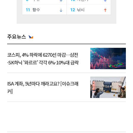
주요뉴스
코스피, 4% 하락에 6270선 마감…삼전
·SK하닉 '와르르' 각각 6%·10%대 급락
ISA 계좌, 5년마다 깨라고요? [이슈크래
커]