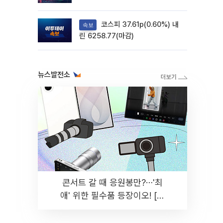
려
코스피 37.61p(0.60%) 내
속보
린 6258.77(마감)
뉴스발전소
콘서트 갈 때 응원봉만?⋯'최
애' 위한 필수품 등장이오! [솔
드아웃]