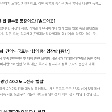
 선선하게 느껴질 지경인데요. 이번 폭염의 중심은 처음 영남을 비롯한 동쪽
 북서풍이 산맥을 넘어 영남 쪽으로 내려오면서 뜨겁고 건조해졌는데요.
 위한 필수품 등장이오! [솔드아웃]
합니다. 자신의 취향, 가치관과 유사하거나 인기 있는 인물 혹은 콘텐츠를
'가 자리 잡은 오늘, 잘파세대(Z세대와 알파세대의 합성어)의 눈길이 쏠린 곳은
리는 공연장. 응원봉만큼이나 눈에 띄는 게 있습니다. 공연이 시작되기
 '건의'⋯국토부 "협의 중" 입장만 [종합]
급 부족 원인진단 및 대책 관련 브리핑 서울시가 재개발·재건축을 통한 주택
비사업으로 인한 '이주 대란' 우려와 정부와의 정책 엇박자 논란에 대해 정
실장은 2031년까지 31만 가구 착공 목표에 차질이 없다는 입장이나,
·광양 40.2도…전국 '펄펄'
·광양 40.2도 전국 대부분 폭염특보…체감온도도 곳곳 38도 넘어 8일 동해
지속 서울 노원구의 기온이 40도를 넘어선 데 이어 경기 하남과 전남 광양
. 전국 대부분 지역에 폭염특보가 내려진 가운데 곳곳에서 39~40도 안팎
켓 상·하한가 주문 한시 금지