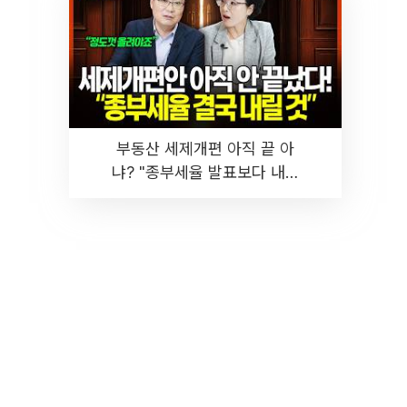
부동산 세제개편 아직 끝 아
냐? "종부세율 발표보다 내릴
것" 장기거주·양도세 전망 I 집
땅지성 I 김인만, 진미윤