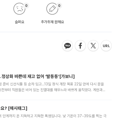
0
0
슬퍼요
추가취재 원해요
…정상화 바쁜데 재고 없어 ‘발동동’[가보니]
준비 신선식품 등 순차 입고…13일 정식 개장 목표 22일 만에 다시 문을
오전부터 직원들은 비어 있는 진열대를 채우느라 바쁘게 움직였다. 계란과
리를 잡기 시작했지만, 매장 곳곳엔 여전히 텅 빈 매대가 먼저 눈에 들어왔
까요? [해시태그]
’의 단계까지 온 지독하고 지독한 폭염입니다. 낮 기온이 37~39도를 찍는 극