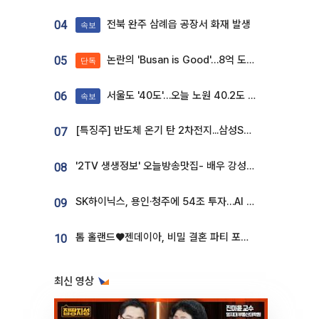
전북 완주 삼례읍 공장서 화재 발생
04
속보
논란의 'Busan is Good'…8억 도시브랜드, 용산 대통령실 CI 업체가 수행
05
단독
서울도 '40도'…오늘 노원 40.2도 기록
06
속보
[특징주] 반도체 온기 탄 2차전지...삼성SDI, 장 초반 7% 넘게 껑충
07
'2TV 생생정보' 오늘방송맛집- 배우 강성진 단골! 쌀국수ㆍ푸팟퐁 커리 맛집 '블○○○'
08
SK하이닉스, 용인·청주에 54조 투자…AI 메모리 생산기지 키운다
09
톰 홀랜드♥젠데이아, 비밀 결혼 파티 포착⋯호텔 대관비만 9억
10
최신 영상