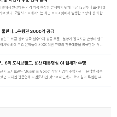
마켓에서 발생하는 가격 왜곡 현상을 방지하기 위해 이달 12일부터 프리마켓
기로 했다. 7일 넥스트레이드는 최근 프리마켓에서 발생한 소량의 상·하한
, 주문 오류로 인한 가격 급등락을 최소화하기 위한 비상 대응방안을 발표
 풀린다…은행권 3000억 공급
리·농협도 취급 검토 당국 실수요자 공급 주문…분양가·필요자금 반영해 한도
에이치방배’에 주요 은행들이 3000억원 규모의 잔금대출을 공급한다. 우리
하고 있어 향후 공급 규모가 늘어날 전망이다. 7일 금융권에 따르면 KB국
od'…8억 도시브랜드, 용산 대통령실 CI 업체가 수행
시 도시브랜드 ‘Busan is Good’ 개발 사업의 수행기관이 윤석열 정부
여했던 디자인 전문업체 피앤(P&)인 것으로 확인됐다. 8억 원이 투입된 부산
 부족과 디자인 정체성 논란에 휩싸였던 만큼, 사업 선정 과정과 결과물에