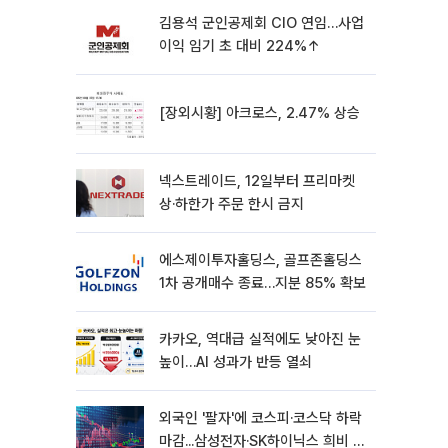
김용석 군인공제회 CIO 연임…사업
이익 임기 초 대비 224%↑
[장외시황] 아크로스, 2.47% 상승
넥스트레이드, 12일부터 프리마켓
상·하한가 주문 한시 금지
에스제이투자홀딩스, 골프존홀딩스
1차 공개매수 종료…지분 85% 확보
카카오, 역대급 실적에도 낮아진 눈
높이…AI 성과가 반등 열쇠
외국인 '팔자'에 코스피·코스닥 하락
마감...삼성전자·SK하이닉스 희비 갈