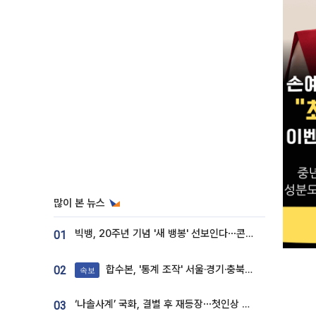
많이 본 뉴스
빅뱅, 20주년 기념 '새 뱅봉' 선보인다⋯콘서트 앞두고 팝업 개최
01
합수본, '통계 조작' 서울·경기·충북 선관위 등 추가 압수수색
02
속보
‘나솔사계’ 국화, 결별 후 재등장⋯첫인상 투표 휩쓸고 ‘인기녀’ 등극
03