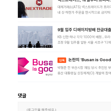
대체거래소(ATS) 넥스트레이드가 프리
내 상·하한가 주문을 한시적으로 금지하
가 체결 사례와 관련해 설명자료를 내고
9월 입주 디에이치방배 잔금대출
KB·신한·하나 각각 1000억 배정…우
조정 9월 입주를 앞둔 서울 서초구 ‘디
은행과 NH농협은행도 대출 취급을 검토
민은행
논란의 'Busan is Go
단독
박형준 전 부산시장 재임 당시 추진된 부산
용산 대통령실 상징체계(CI) 개발에 참
도시브랜드 사업이 공개 이후 시민 공감
댓글