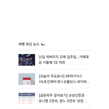
마켓 최신 뉴스
단일 레버리지 규제 일주일…거래대
금 이틀째 1조 하회
[오늘의 주요공시] SK하이닉스
·HLB·진에어·포스코홀딩스·네이버·
대우건설 등
[급등락주 짚어보기] 상상인증권ㆍ
유니켐 2연속, 본느 6연속 ‘상한
가’⋯M&A 훈풍 분 증시