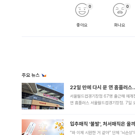
0
0
좋아요
화나요
주요 뉴스
22일 만에 다시 문 연 홈플러스
서울월드컵경기장점 67명 출근해 재개점 
연 홈플러스 서울월드컵경기장점. 7일 
우유, 과일 같은 신선식품이 차근차근 자
입추매직 '불발', 처서매직은 올
“와 이제 시원한 거 같아” 단체 ‘뇌손상