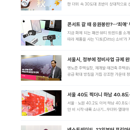
한 더위 속 30도대 초반이 상대적으로
지역에 있었습니다. 7월 말에는 서풍과
콘서트 갈 때 응원봉만?⋯'최애'
지금 화제 되는 패션·뷰티 트렌드를 소개
따라 제품을 사는 '디토(Ditto) 소비
어디일까요? 아이돌 콘서트 시작을 기다
서울시, 정부에 정비사업 규제 완화
명노준 주택실장, 재개발·재건축 주택공
공급 확대 방침을 거듭 강조한 가운데 정
면 반박하고 나섰다. 명노준 서울시 주택
서울 40도 찍더니 하남 40.8도
서울ㆍ노원 40.2도 이어 하남 40.8도
안 비 시작·내륙 소나기…무더위·열대야 
에서도 40도를 웃도는 기온이 관측됐다
의 극심한
넥스트레이드, 12일부터 프리마