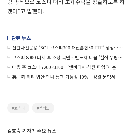
량 종목으로 코스피 대비 초과수익을 창출하도록 하
겠다"고 말했다.
관련 뉴스
신한자산운용 'SOL 코스피200 채권혼합50 ETF' 상장…연금 100% 투자 가능에 월배당까지
코스피 8000 터치 후 조정 국면…반도체 다음 ‘실적 우량주’ 순환매 주목
다음 주 코스피 7200~8100⋯‘엔비디아·삼전 파업’이 분수령
美 클래리티 법안 연내 통과 가능성 13%…상원 문턱서 제동
#코스피
#액티브
김효숙 기자의 주요 뉴스