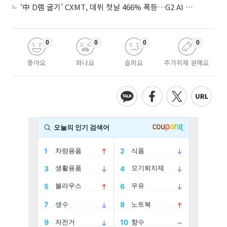
‘中 D램 굴기’ CXMT, 데뷔 첫날 466% 폭등…G2 AI 패권 ‘쩐의 전쟁’
0
0
0
0
좋아요
화나요
슬퍼요
추가취재 원해요