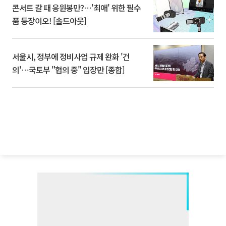
콘서트 갈 때 응원봉만?⋯'최애' 위한 필수
품 등장이오! [솔드아웃]
서울시, 정부에 정비사업 규제 완화 '건
의'⋯국토부 "협의 중" 입장만 [종합]