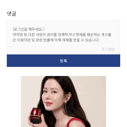
댓글
0 / 300