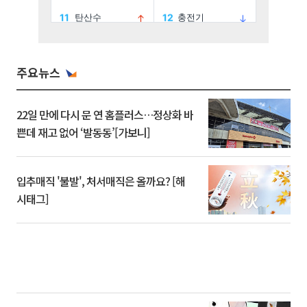
주요뉴스
22일 만에 다시 문 연 홈플러스…정상화 바
쁜데 재고 없어 ‘발동동’[가보니]
입추매직 '불발', 처서매직은 올까요? [해
시태그]