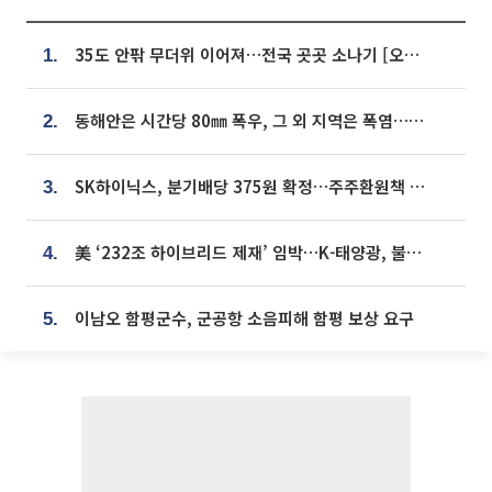
35도 안팎 무더위 이어져…전국 곳곳 소나기 [오늘 날씨]
1.
동해안은 시간당 80㎜ 폭우, 그 외 지역은 폭염…‘극과 극 날씨’
2.
SK하이닉스, 분기배당 375원 확정…주주환원책 9월로 앞당겨 발표
3.
美 ‘232조 하이브리드 제재’ 임박…K-태양광, 불확실성 털고 날개 다나
4.
이남오 함평군수, 군공항 소음피해 함평 보상 요구
5.