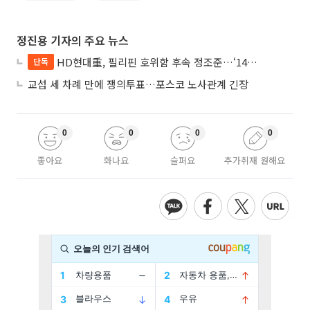
정진용 기자의 주요 뉴스
HD현대重, 필리핀 호위함 후속 정조준…‘14척+α’ 싹쓸이 노린다
단독
교섭 세 차례 만에 쟁의투표…포스코 노사관계 긴장
0
0
0
0
좋아요
화나요
슬퍼요
추가취재 원해요