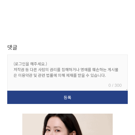
댓글
0 / 300