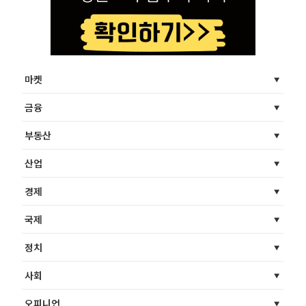
마켓
금융
부동산
산업
경제
국제
정치
사회
오피니언