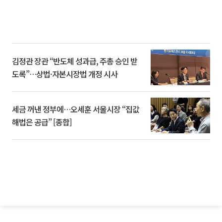
김정관 장관 “반도체 성과급, 주총 승인 받
도록”…상법·자본시장법 개정 시사
세금 꺼낸 정부에…오세훈 서울시장 “집값
해법은 공급” [종합]