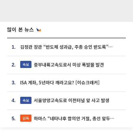
많이 본 뉴스
김정관 장관 “반도체 성과급, 주총 승인 받도록”…상법·자본시장법 개정 시사
1.
중부내륙고속도로서 미상 폭발물 발견
속보
2.
ISA 계좌, 5년마다 깨라고요? [이슈크래커]
3.
서울양양고속도로 이천터널 앞 사고 발생
속보
4.
하마스 “네타냐후 합의안 거절, 총선 앞두고 시간 끌기”
단독
5.