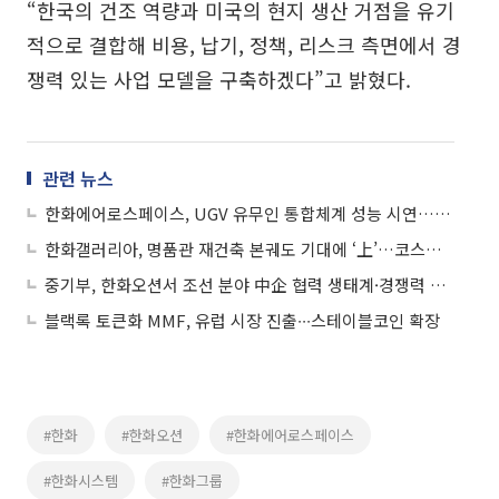
“한국의 건조 역량과 미국의 현지 생산 거점을 유기
적으로 결합해 비용, 납기, 정책, 리스크 측면에서 경
쟁력 있는 사업 모델을 구축하겠다”고 밝혔다.
관련 뉴스
한화에어로스페이스, UGV 유무인 통합체계 성능 시연…루마니아 수요 공략
한화갤러리아, 명품관 재건축 본궤도 기대에 ‘上’…코스피 11개·코스닥 17개 상한가
중기부, 한화오션서 조선 분야 中企 협력 생태계·경쟁력 강화 방안 논의
블랙록 토큰화 MMF, 유럽 시장 진출∙∙∙스테이블코인 확장
#한화
#한화오션
#한화에어로스페이스
#한화시스템
#한화그룹