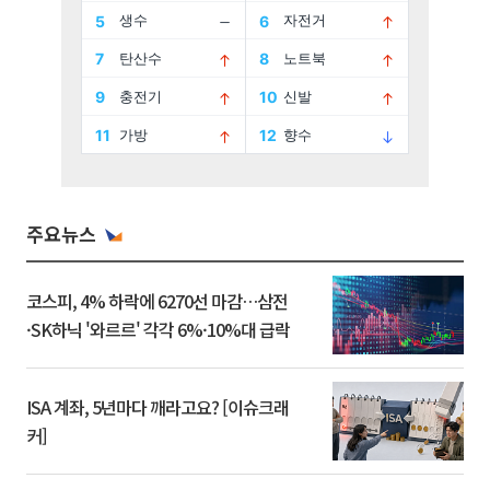
주요뉴스
코스피, 4% 하락에 6270선 마감…삼전
·SK하닉 '와르르' 각각 6%·10%대 급락
ISA 계좌, 5년마다 깨라고요? [이슈크래
커]