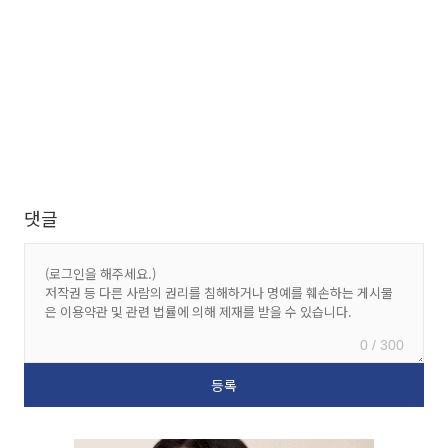
댓글
0 / 300