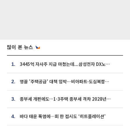
많이 본 뉴스
3445억 자사주 지급 마쳤는데...삼성전자 DX노조, 뒤늦은 '떼쓰기 집회'
1.
영끌 '주택공급' 대책 임박⋯비아파트·도심복합까지 총동원
2.
종부세 개편에도…1·3주택 종부세 격차 2028년부터 확대
3.
바다 태운 폭염에…회 한 접시도 ‘히트플레이션’
4.