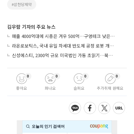
#삼천당제약
김우람 기자의 주요 뉴스
매출 4000억대에 시총은 겨우 500억…구영테크 낮은 몸값에 저가 승계 마무리
라온로보틱스, 국내 유일 차세대 반도체 공정 로봇 개발 ‘고객사 테스트 진행’
신성에스티, 2300억 규모 미국법인 가동 초읽기…북미 ESS 공략 본격화
0
0
0
0
좋아요
화나요
슬퍼요
추가취재 원해요