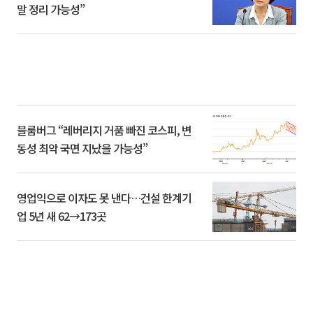
말 정리 가능성”
블룸버그 “레버리지 거품 빠진 코스피, 변
동성 최악 국면 지났을 가능성”
영업익으로 이자도 못 낸다…건설 한계기
업 5년 새 62→173곳