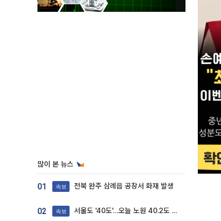
많이 본 뉴스
전북 완주 삼례읍 공장서 화재 발생
01
속보
서울도 '40도'…오늘 노원 40.2도 기록
02
속보