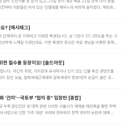
준비 신선식품 등 순차 입고…13일 정식 개장 목표 22일 만에 다시 문을
오전부터 직원들은 비어 있는 진열대를 채우느라 바쁘게 움직였다. 계란과
리를 잡기 시작했지만, 매장 곳곳엔 여전히 텅 빈 매대가 먼저 눈에 들어왔
까요? [해시태그]
’의 단계까지 온 지독하고 지독한 폭염입니다. 낮 기온이 37~39도를 찍는 극
 선선하게 느껴질 지경인데요. 이번 폭염의 중심은 처음 영남을 비롯한 동쪽
 북서풍이 산맥을 넘어 영남 쪽으로 내려오면서 뜨겁고 건조해졌는데요.
 위한 필수품 등장이오! [솔드아웃]
합니다. 자신의 취향, 가치관과 유사하거나 인기 있는 인물 혹은 콘텐츠를
'가 자리 잡은 오늘, 잘파세대(Z세대와 알파세대의 합성어)의 눈길이 쏠린 곳은
리는 공연장. 응원봉만큼이나 눈에 띄는 게 있습니다. 공연이 시작되기
 '건의'⋯국토부 "협의 중" 입장만 [종합]
급 부족 원인진단 및 대책 관련 브리핑 서울시가 재개발·재건축을 통한 주택
비사업으로 인한 '이주 대란' 우려와 정부와의 정책 엇박자 논란에 대해 정
실장은 2031년까지 31만 가구 착공 목표에 차질이 없다는 입장이나,