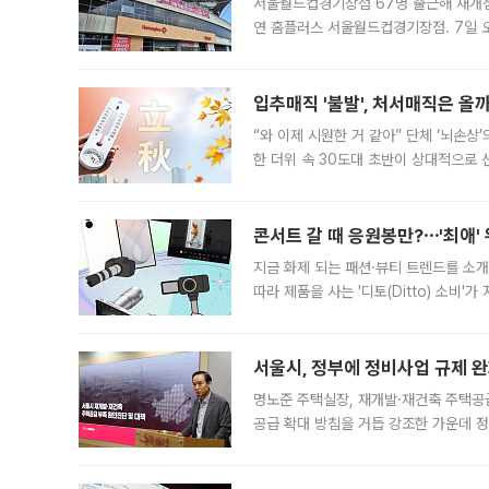
서울월드컵경기장점 67명 출근해 재개점 
연 홈플러스 서울월드컵경기장점. 7일 
우유, 과일 같은 신선식품이 차근차근 자
입추매직 '불발', 처서매직은 올
“와 이제 시원한 거 같아” 단체 ‘뇌손상
한 더위 속 30도대 초반이 상대적으로
지역에 있었습니다. 7월 말에는 서풍과
콘서트 갈 때 응원봉만?⋯'최애'
지금 화제 되는 패션·뷰티 트렌드를 소개
따라 제품을 사는 '디토(Ditto) 소비
어디일까요? 아이돌 콘서트 시작을 기다
서울시, 정부에 정비사업 규제 완화
명노준 주택실장, 재개발·재건축 주택공
공급 확대 방침을 거듭 강조한 가운데 정
면 반박하고 나섰다. 명노준 서울시 주택