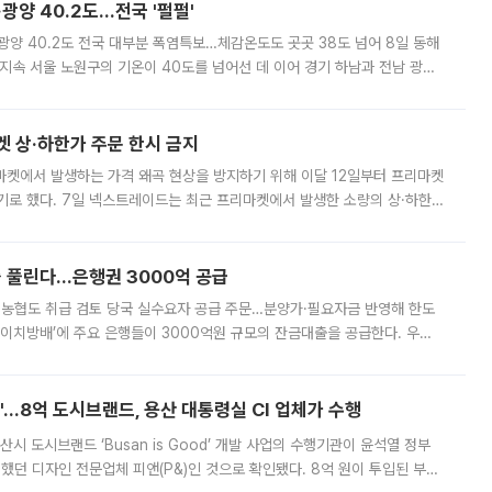
·광양 40.2도…전국 '펄펄'
·광양 40.2도 전국 대부분 폭염특보…체감온도도 곳곳 38도 넘어 8일 동해
지속 서울 노원구의 기온이 40도를 넘어선 데 이어 경기 하남과 전남 광양
. 전국 대부분 지역에 폭염특보가 내려진 가운데 곳곳에서 39~40도 안팎
켓 상·하한가 주문 한시 금지
마켓에서 발생하는 가격 왜곡 현상을 방지하기 위해 이달 12일부터 프리마켓
기로 했다. 7일 넥스트레이드는 최근 프리마켓에서 발생한 소량의 상·하한
, 주문 오류로 인한 가격 급등락을 최소화하기 위한 비상 대응방안을 발표
 풀린다…은행권 3000억 공급
리·농협도 취급 검토 당국 실수요자 공급 주문…분양가·필요자금 반영해 한도
에이치방배’에 주요 은행들이 3000억원 규모의 잔금대출을 공급한다. 우리
하고 있어 향후 공급 규모가 늘어날 전망이다. 7일 금융권에 따르면 KB국
od'…8억 도시브랜드, 용산 대통령실 CI 업체가 수행
시 도시브랜드 ‘Busan is Good’ 개발 사업의 수행기관이 윤석열 정부
여했던 디자인 전문업체 피앤(P&)인 것으로 확인됐다. 8억 원이 투입된 부산