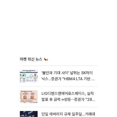
마켓 최신 뉴스
'불안과 기대 사이' 널뛰는 SK하이
닉스…증권가 "HBM4·LTA 기반 펀
터멘털 견고"
LIG디펜스앤에어로스페이스, 실적
발표 후 급락→반등⋯증권가 “28년
까지 튼튼”
단일 레버리지 규제 일주일…거래대