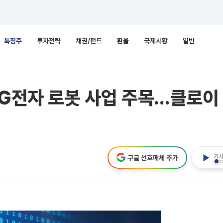
특징주
투자전략
채권/펀드
환율
국제시황
일반
LG전자 로봇 사업 주목…클로이
기사
구글 선호매체 추가