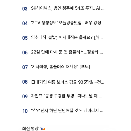
SK하이닉스, 용인·청주에 54조 투자…AI 메모리 생산기지 키운다
03
'2TV 생생정보' 오늘방송맛집- 배우 강성진 단골! 쌀국수ㆍ푸팟퐁 커리 맛집 '블○○○'
04
입추매직 '불발', 처서매직은 올까요? [해시태그]
05
22일 만에 다시 문 연 홈플러스…정상화 바쁜데 재고 없어 ‘발동동’[가보니]
06
'기사회생, 홈플러스 재개장' [포토]
07
08
日대기업 여름 보너스 평균 935만원⋯건설회사 1800만 넘어
차인표 "동생 구강암 투병…떠나보낼 때 가장 힘들었다”
09
“삼성전자 하단 단단해질 것”⋯레버리지 규제에 쏠림 완화 [찐코노미]
10
최신 영상