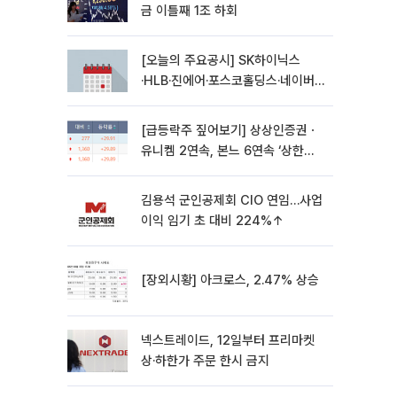
금 이틀째 1조 하회
[오늘의 주요공시] SK하이닉스
·HLB·진에어·포스코홀딩스·네이버·
대우건설 등
[급등락주 짚어보기] 상상인증권ㆍ
유니켐 2연속, 본느 6연속 ‘상한
가’⋯M&A 훈풍 분 증시
김용석 군인공제회 CIO 연임…사업
이익 임기 초 대비 224%↑
[장외시황] 아크로스, 2.47% 상승
넥스트레이드, 12일부터 프리마켓
상·하한가 주문 한시 금지