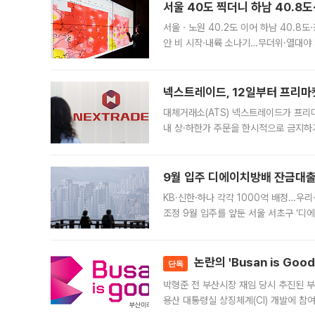
서울 40도 찍더니 하남 40.8도
서울ㆍ노원 40.2도 이어 하남 40.8도
안 비 시작·내륙 소나기…무더위·열대야 
에서도 40도를 웃도는 기온이 관측됐다
의 극심한
넥스트레이드, 12일부터 프리마
대체거래소(ATS) 넥스트레이드가 프리
내 상·하한가 주문을 한시적으로 금지하
가 체결 사례와 관련해 설명자료를 내고
9월 입주 디에이치방배 잔금대출
KB·신한·하나 각각 1000억 배정…우
조정 9월 입주를 앞둔 서울 서초구 ‘디
은행과 NH농협은행도 대출 취급을 검토
민은행
논란의 'Busan is Go
단독
박형준 전 부산시장 재임 당시 추진된 부산
용산 대통령실 상징체계(CI) 개발에 참