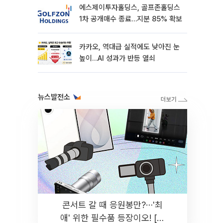
에스제이투자홀딩스, 골프존홀딩스
1차 공개매수 종료…지분 85% 확보
카카오, 역대급 실적에도 낮아진 눈
높이…AI 성과가 반등 열쇠
뉴스발전소
콘서트 갈 때 응원봉만?⋯'최
애' 위한 필수품 등장이오! [솔