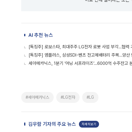
AI 추천 뉴스
[특징주] 로보스타, 최대주주 LG전자 로봇 사업 부각…협력
[특징주] 엠플러스, 삼성SDI-벤츠 전고체배터리 주목…양산
세아메카닉스, 1분기 ‘어닝 서프라이즈’…6000억 수주잔고 
#세아메카닉스
#LG전자
#LG
김우람 기자의 주요 뉴스
자세히보기