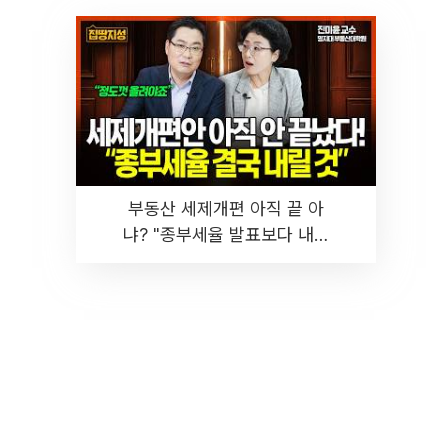
부동산 세제개편 아직 끝 아
냐? "종부세율 발표보다 내릴
것" 장기거주·양도세 전망 I 집
땅지성 I 김인만, 진미윤