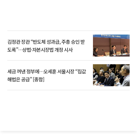
김정관 장관 “반도체 성과급, 주총 승인 받
도록”…상법·자본시장법 개정 시사
세금 꺼낸 정부에…오세훈 서울시장 “집값
해법은 공급” [종합]