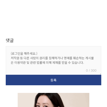
댓글
0 / 300