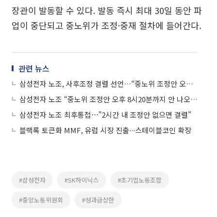
장관이 발동할 수 있다. 발동 즉시 최대 30일 동안 파
업이 중단되고 중노위가 조정·중재 절차에 들어간다.
관련 뉴스
삼성전자 노조, 사후조정 결렬 선언…“중노위 조정안 오히려 퇴보”
삼성전자 노조 “중노위 조정안 오후 8시20분까지 안 나오면 협의 종료”
삼성전자 노조 최후통첩⋯"2시간 내 조정안 없으면 결렬"
블랙록 토큰화 MMF, 유럽 시장 진출∙∙∙스테이블코인 확장
#삼성전자
#SK하이닉스
#초기업노동조합
#중앙노동위원회
#성과급상한