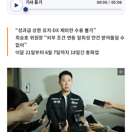
기사 듣기
00:00 / 05:06
“성과급 상한 유지·DX 제외안 수용 불가”
최승호 위원장 “외부 조건 연동 일회성 안건 받아들일 수
없어”
이달 21일부터 6월 7일까지 18일간 총파업