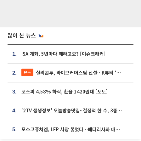
많이 본 뉴스
ISA 계좌, 5년마다 깨라고요? [이슈크래커]
1.
실리콘투, 라이브커머스팀 신설…K뷰티 ‘글로벌 판매망’ 확대[K뷰티 라방戰]
단독
2.
코스피 4.58% 하락, 환율 1420원대 [포토]
3.
'2TV 생생정보' 오늘방송맛집- 결정적 한 수, 3종 메밀면! 메밀 소바 맛집 '의○○○○'
4.
포스코퓨처엠, LFP 시장 뚫었다…배터리사와 대규모 장기 공급 합의
5.