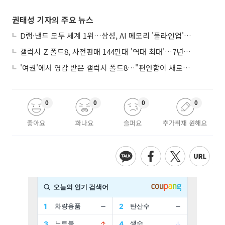
권태성 기자의 주요 뉴스
D램·낸드 모두 세계 1위…삼성, AI 메모리 '풀라인업'으로 승부
갤럭시 Z 폴드8, 사전판매 144만대 '역대 최대'…7년만에 갤노트10 기록 넘어
'여권'에서 영감 받은 갤럭시 폴드8…"편안함이 새로운 디자인 경쟁력"
0
0
0
0
좋아요
화나요
슬퍼요
추가취재 원해요