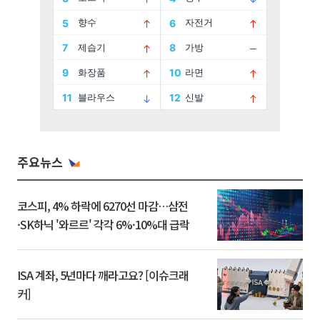
주요뉴스
코스피, 4% 하락에 6270선 마감…삼전
·SK하닉 '와르르' 각각 6%·10%대 급락
ISA 계좌, 5년마다 깨라고요? [이슈크래
커]