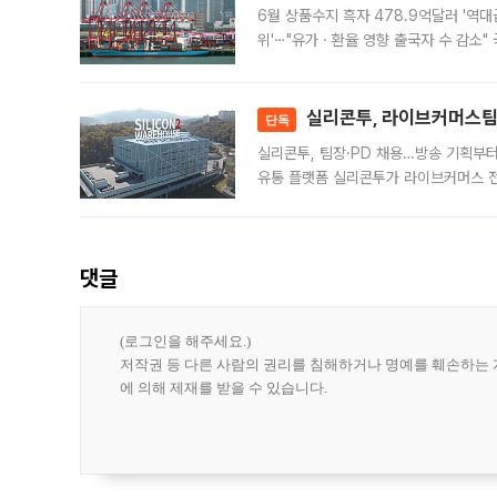
6월 상품수지 흑자 478.9억달러 '역대
위'⋯"유가ㆍ환율 영향 출국자 수 감소" 
급 수출 호조가 매달 이어지면서 6월 
대 기
실리콘투, 라이브커머스팀 
단독
실리콘투, 팀장·PD 채용…방송 기획부
유통 플랫폼 실리콘투가 라이브커머스 전
나섰다. 국내 화장품을 해외 유통망에 공
댓글