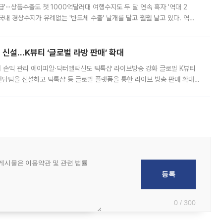
급'⋯상품수출도 첫 1000억달러대 여행수지도 두 달 연속 흑자 '역대 2
국내 경상수지가 유례없는 '반도체 수출' 날개를 달고 훨훨 날고 있다. 역대
경상수지 뿐 아니라 상반기 경상수지 흑자도 2000억달러에 근접하며 사상 최
신설…K뷰티 ‘글로벌 라방 판매’ 확대
터 손익 관리 에이피알·닥터멜락신도 틱톡샵 라이브방송 강화 글로벌 K뷰티
담팀을 신설하고 틱톡샵 등 글로벌 플랫폼을 통한 라이브 방송 판매 확대에
급하는 데서 한발 더 나아가 방송 기획과 상품 구성, 출연자 섭외, 손익
0 / 300