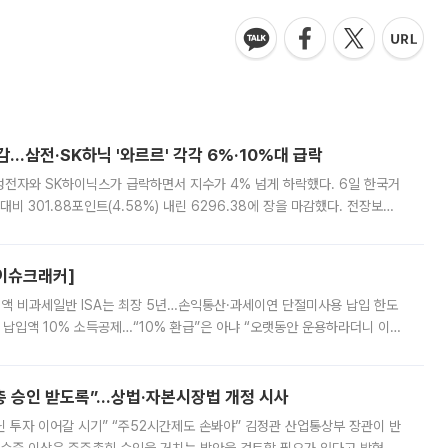
감…삼전·SK하닉 '와르르' 각각 6%·10%대 급락
삼성전자와 SK하이닉스가 급락하면서 지수가 4% 넘게 하락했다. 6일 한국거
비 301.88포인트(4.58%) 내린 6296.38에 장을 마감했다. 전장보다
스피는 장중 한때 6550.94까지 오르기도 했으나 6238.32까지 밀리기도 했
[이슈크래커]
 전액 비과세일반 ISA는 최장 5년…손익통산·과세이연 단절미사용 납입 한도
납입액 10% 소득공제…“10% 환급”은 아냐 “오랫동안 운용하라더니 이제
 ‘만능 절세 통장’으로 불리는 개인종합자산관리계좌(ISA)가 두 갈래로 개
주총 승인 받도록”…상법·자본시장법 개정 시사
닌 투자 이어갈 시기” “주52시간제도 손봐야” 김정관 산업통상부 장관이 반