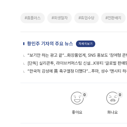
#홈플러스
#회생절차
#휴업수당
#전환배치
황민주 기자의 주요 뉴스
자세히보기
“보기만 하는 광고 끝“…화장품업계, SNS 홍보도 ‘참여형 콘
[단독] 실리콘투, 라이브커머스팀 신설…K뷰티 ‘글로벌 판매망
“한국적 감성에 英 축구열정 더했다”...푸마, 성수 ‘맨시티 하
0
0
좋아요
화나요