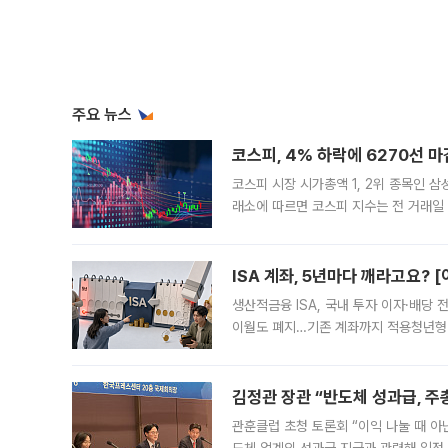
주요 뉴스
코스피, 4% 하락에 6270선 마
코스피 시장 시가총액 1, 2위 종목인 
래소에 따르면 코스피 지수는 전 거래일 대
1.81% 내린 6478.75에 출발한 코
다. 이날 오전
ISA 계좌, 5년마다 깨라고요? 
생산적금융 ISA, 국내 투자 이자·배당
이월도 폐지…기존 계좌까지 적용청년형 
는 5년마다 계좌를 해지하라는 건가요?”
편을
김정관 장관 “반도체 성과급, 
관훈클럽 초청 토론회 “이익 나눌 때 아