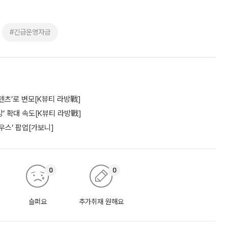
#긴급운영자금
텐츠’로 변모[K뷰티 라방戰]
’ 확대 속도[K뷰티 라방戰]
우스’ 팝업[가보니]
0
0
슬퍼요
추가취재 원해요