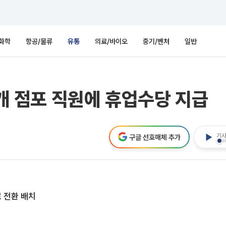
화학
항공/물류
유통
의료/바이오
중기/벤처
일반
7개 점포 직원에 휴업수당 지급
기사
구글 선호매체 추가
로 전환 배치