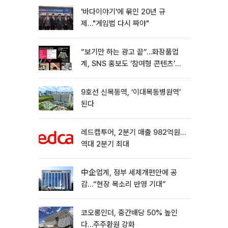
'바다이야기'에 묶인 20년 규
제…"게임법 다시 짜야"
“보기만 하는 광고 끝“…화장품업
계, SNS 홍보도 ‘참여형 콘텐츠’로
변모[K뷰티 라방戰]
9호선 신목동역, ‘이대목동병원역’
된다
레드캡투어, 2분기 매출 982억원…
역대 2분기 최대
中企업계, 정부 세제개편안에 공
감…“현장 목소리 반영 기대”
코오롱인더, 중간배당 50% 높인
다…주주환원 강화