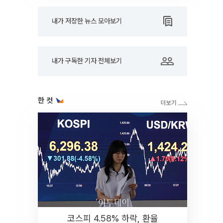
내가 저장한 뉴스 모아보기
내가 구독한 기자 전체보기
한 컷
코스피 4.58% 하락, 환율