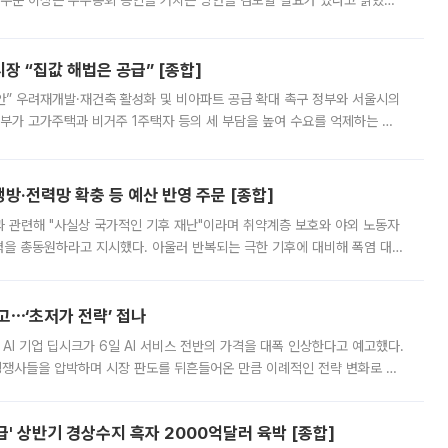
 수준 이상은 주주총회 승인을 거치는 방안을 검토할 필요가 있다고 밝혔다.
배구조와 주주권 강화 논의가 이어지는 가운데, 핵심 연구인력에 대한
 “집값 해법은 공급” [종합]
안” 우려재개발·재건축 활성화 및 비아파트 공급 확대 촉구 정부와 서울시의
정부가 고가주택과 비거주 1주택자 등의 세 부담을 높여 수요를 억제하는 카
키울 것이라며 세금이 아닌 공급이 근본적인 처방이라고 전면 반박했다.
방·전력망 확충 등 예산 반영 주문 [종합]
과 관련해 "사실상 국가적인 기후 재난"이라며 취약계층 보호와 야외 노동자
정력을 총동원하라고 지시했다. 아울러 반복되는 극한 기후에 대비해 폭염 대응
영하는 방안도 검토하라고 주문했다. 이 대통령은 이날 폭염·가뭄 대
예고⋯‘초저가 전략’ 접나
 AI 기업 딥시크가 6일 AI 서비스 전반의 가격을 대폭 인상한다고 예고했다.
 경쟁사들을 압박하며 시장 판도를 뒤흔들어온 만큼 이례적인 전략 변화로 평
 이날 공지를 통해 구체적인 인상 폭은 공개하지 않았지만 상당한 수
' 상반기 경상수지 흑자 2000억달러 육박 [종합]