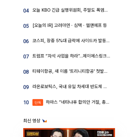
오늘 KBO 긴급 실행위원회, 주말도 폭염취소 될까
04
[오늘의 IR] 고려아연ㆍ심텍ㆍ엘앤에프 등
05
코스피, 장중 5%대 급락에 사이드카 발동…삼성·SK 동반 폭락
06
트럼프 “자석 사업을 하라”…제이에스링크, 비중국 영구자석 공급망 구축 속도
07
티웨이항공, 새 이름 '트리니티항공' 첫발…SSC 전략 본격화
08
라온로보틱스, 국내 유일 차세대 반도체 공정 로봇 개발 ‘고객사 테스트 진행’
09
하마스 “네타냐후 합의안 거절, 총선 앞두고 시간 끌기”
10
단독
최신 영상