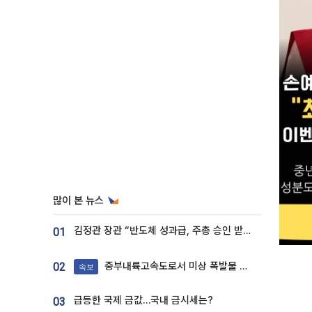
많이 본 뉴스
김정관 장관 “반도체 성과급, 주총 승인 받도록”…상법·자본시장법 개정 시사
01
중부내륙고속도로서 미상 폭발물 발견
02
속보
급등한 국제 금값…국내 금시세는?
03