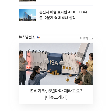
통신사 매출 효자된 AIDC…LG유
플, 2분기 역대 최대 실적
뉴스발전소
ISA 계좌, 5년마다 깨라고요?
[이슈크래커]