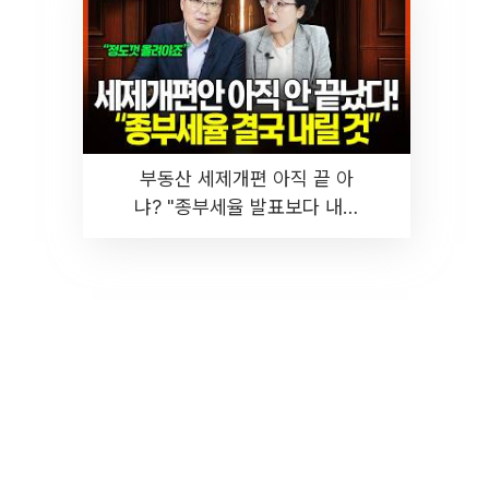
부동산 세제개편 아직 끝 아
냐? "종부세율 발표보다 내릴
것" 장기거주·양도세 전망 I 집
땅지성 I 김인만, 진미윤