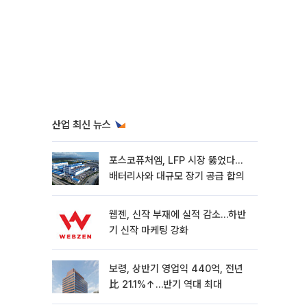
산업 최신 뉴스
포스코퓨처엠, LFP 시장 뚫었다…
배터리사와 대규모 장기 공급 합의
웹젠, 신작 부재에 실적 감소…하반
기 신작 마케팅 강화
보령, 상반기 영업익 440억, 전년
比 21.1%↑…반기 역대 최대