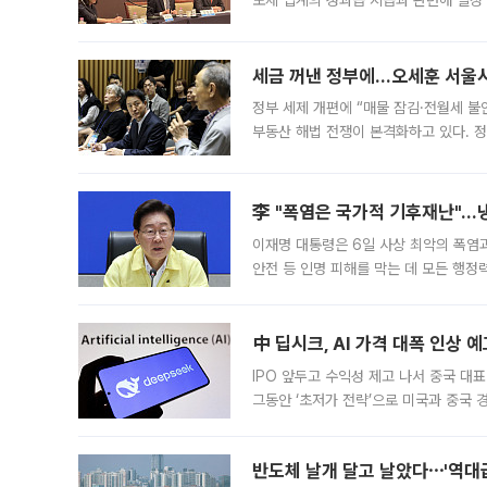
도체 업계의 성과급 지급과 관련해 일정
최근 상법·자본시장법 개정으로 기업 지
세금 꺼낸 정부에…오세훈 서울시장
정부 세제 개편에 “매물 잠김·전월세 불
부동산 해법 전쟁이 본격화하고 있다. 
드를 꺼내자 서울시는 전·월세 부담만 
李 "폭염은 국가적 기후재난"…냉
이재명 대통령은 6일 사상 최악의 폭염
안전 등 인명 피해를 막는 데 모든 행
인프라 확충 계획을 내년도 예산안에 반
中 딥시크, AI 가격 대폭 인상 
IPO 앞두고 수익성 제고 나서 중국 대표
그동안 ‘초저가 전략’으로 미국과 중국
가된다. 블룸버그통신에 따르면 딥시크는
반도체 날개 달고 날았다⋯'역대급