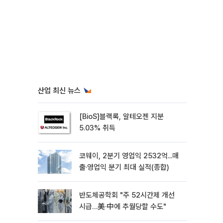
산업 최신 뉴스
[BioS]블랙록, 알테오젠 지분
5.03% 취득
코웨이, 2분기 영업익 2532억...매
출·영업익 분기 최대 실적(종합)
반도체공학회 "주 52시간제 개선
시급…美·中에 추월당할 수도"