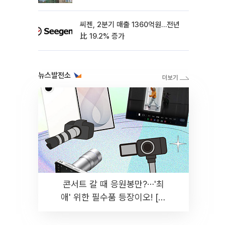
씨젠, 2분기 매출 1360억원…전년
比 19.2% 증가
뉴스발전소
콘서트 갈 때 응원봉만?⋯'최
애' 위한 필수품 등장이오! [솔
드아웃]