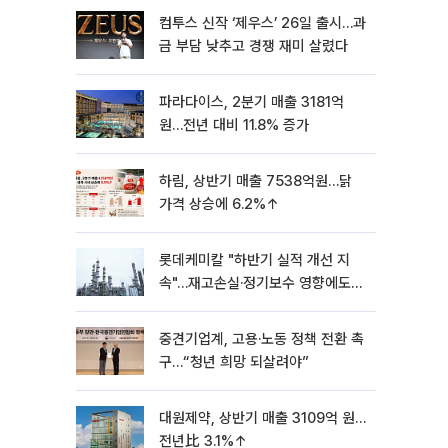
컴투스 신작 ‘제우스’ 26일 출시…과
금 부담 낮추고 경쟁 재미 살렸다
파라다이스, 2분기 매출 3181억
원…전년 대비 11.8% 증가
하림, 상반기 매출 7538억원…닭
가격 상승에 6.2%↑
롯데케미칼 "하반기 실적 개선 지
속"…재고손실·정기보수 영향에도
흑자 유지
중견기업계, 고용·노동 정책 전환 촉
구…“청년 희망 되살려야”
대원제약, 상반기 매출 3109억 원…
전년比 3.1%↑