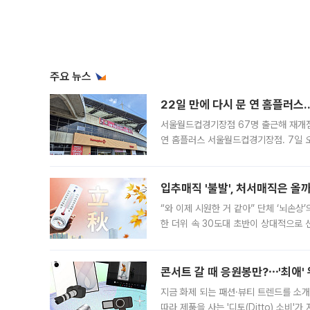
주요 뉴스
22일 만에 다시 문 연 홈플러스
서울월드컵경기장점 67명 출근해 재개점 
연 홈플러스 서울월드컵경기장점. 7일 
우유, 과일 같은 신선식품이 차근차근 자
입추매직 '불발', 처서매직은 올
“와 이제 시원한 거 같아” 단체 ‘뇌손상
한 더위 속 30도대 초반이 상대적으로
지역에 있었습니다. 7월 말에는 서풍과
콘서트 갈 때 응원봉만?⋯'최애'
지금 화제 되는 패션·뷰티 트렌드를 소개
따라 제품을 사는 '디토(Ditto) 소비