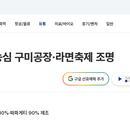
화학
항공/물류
유통
의료/바이오
중기/벤처
일반
농심 구미공장·라면축제 조명
기사
구글 선호매체 추가
80%·짜파게티 90% 제조