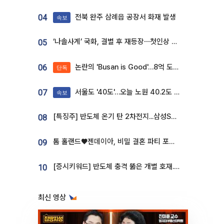
전북 완주 삼례읍 공장서 화재 발생
04
속보
‘나솔사계’ 국화, 결별 후 재등장⋯첫인상 투표 휩쓸고 ‘인기녀’ 등극
05
논란의 'Busan is Good'…8억 도시브랜드, 용산 대통령실 CI 업체가 수행
06
단독
서울도 '40도'…오늘 노원 40.2도 기록
07
속보
[특징주] 반도체 온기 탄 2차전지...삼성SDI, 장 초반 7% 넘게 껑충
08
톰 홀랜드♥젠데이아, 비밀 결혼 파티 포착⋯호텔 대관비만 9억
09
[증시키워드] 반도체 충격 뚫은 개별 호재...포스코퓨처엠·에코프로·한화솔루션 '눈길'
10
최신 영상