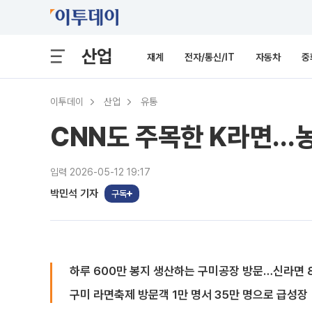
산업
재계
전자/통신/IT
자동차
중
이투데이
산업
유통
CNN도 주목한 K라면…
입력 2026-05-12 19:17
박민석 기자
구독
하루 600만 봉지 생산하는 구미공장 방문…신라면 
구미 라면축제 방문객 1만 명서 35만 명으로 급성장