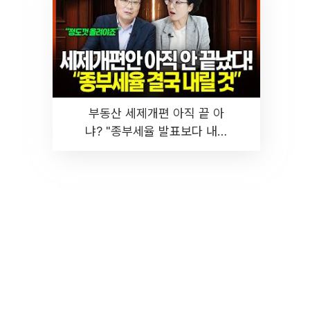
부동산 세제개편 아직 끝 아
냐? "종부세율 발표보다 내릴
것" 장기거주·양도세 전망 I 집
땅지성 I 김인만, 진미윤