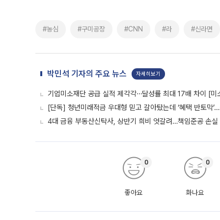
#농심
#구미공장
#CNN
#라
#신라면
박민석 기자의 주요 뉴스
자세히보기
기업미소재단 공급 실적 제각각⋯달성률 최대 17배 차이 [미
[단독] 청년미래적금 우대형 믿고 갈아탔는데 ‘혜택 반토막’
4대 금융 부동산신탁사, 상반기 희비 엇갈려…책임준공 손실
0
0
좋아요
화나요