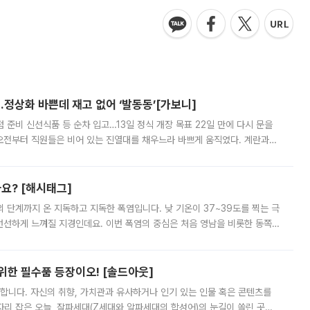
…정상화 바쁜데 재고 없어 ‘발동동’[가보니]
준비 신선식품 등 순차 입고…13일 정식 개장 목표 22일 만에 다시 문을
오전부터 직원들은 비어 있는 진열대를 채우느라 바쁘게 움직였다. 계란과
리를 잡기 시작했지만, 매장 곳곳엔 여전히 텅 빈 매대가 먼저 눈에 들어왔
까요? [해시태그]
’의 단계까지 온 지독하고 지독한 폭염입니다. 낮 기온이 37~39도를 찍는 극
 선선하게 느껴질 지경인데요. 이번 폭염의 중심은 처음 영남을 비롯한 동쪽
 북서풍이 산맥을 넘어 영남 쪽으로 내려오면서 뜨겁고 건조해졌는데요.
 위한 필수품 등장이오! [솔드아웃]
합니다. 자신의 취향, 가치관과 유사하거나 인기 있는 인물 혹은 콘텐츠를
'가 자리 잡은 오늘, 잘파세대(Z세대와 알파세대의 합성어)의 눈길이 쏠린 곳은