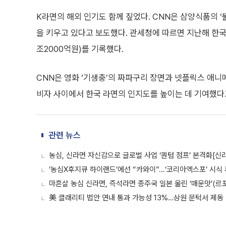
K라면의 해외 인기도 함께 짚었다. CNN은 삼양식품의 
을 키우고 있다고 보도했다. 관세청에 따르면 지난해 한국 
조2000억원)를 기록했다.
CNN은 영화 ‘기생충’의 짜파구리 장면과 넷플릭스 애니메
비자 사이에서 한국 라면의 인지도를 높이는 데 기여했다
관련 뉴스
농심, 신라면 자신감으로 글로벌 사업 ‘퀀텀 점프’ 본격화[신
‘농심X후지큐 하이랜드’에선 “카와이”...‘코리아엑스포’ 시식
마흔살 농심 신라면, 즉석라면 종주국 일본 울린 ‘매운맛’(르포
美 클래리티 법안 연내 통과 가능성 13%…상원 문턱서 제동