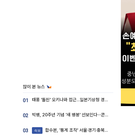
많이 본 뉴스
태풍 '돌핀' 오키나와 접근…일본기상청 경로 업데이트
01
빅뱅, 20주년 기념 '새 뱅봉' 선보인다⋯콘서트 앞두고 팝업 개최
02
합수본, '통계 조작' 서울·경기·충북 선관위 등 추가 압수수색
03
속보