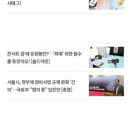
시태그]
콘서트 갈 때 응원봉만?⋯'최애' 위한 필수
품 등장이오! [솔드아웃]
서울시, 정부에 정비사업 규제 완화 '건
의'⋯국토부 "협의 중" 입장만 [종합]