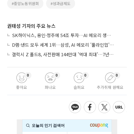
#중앙노동위원회
#성과급제도
권태성 기자의 주요 뉴스
SK하이닉스, 용인·청주에 54조 투자…AI 메모리 생산기지 키운다
D램·낸드 모두 세계 1위…삼성, AI 메모리 '풀라인업'으로 승부
갤럭시 Z 폴드8, 사전판매 144만대 '역대 최대'…7년만에 갤노트10 기록 넘어
0
0
0
0
좋아요
화나요
슬퍼요
추가취재 원해요