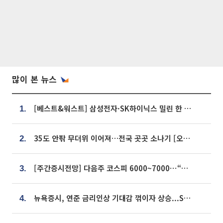
많이 본 뉴스
[베스트&워스트] 삼성전자·SK하이닉스 밀린 한 주…상상인증권은 85% 급등
1.
35도 안팎 무더위 이어져…전국 곳곳 소나기 [오늘 날씨]
2.
[주간증시전망] 다음주 코스피 6000~7000⋯“外人 수급은 정책이 변수”
3.
뉴욕증시, 연준 금리인상 기대감 꺾이자 상승...S&P500 사상 최고치 [종합]
4.