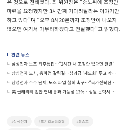
은 것으로 전해졌다. 최 위원장은 “중노위에 조정안
마련을 요청했지만 3시간째 기다려달라는 이야기만
하고 있다”며 “오후 8시20분까지 조정안이 나오지
않으면 여기서 마무리하겠다고 전달했다”고 밝혔다.
관련 뉴스
삼성전자 노조 최후통첩⋯"2시간 내 조정안 없으면 결렬"
삼성전자 노사, 총파업 갈림길…성과급 ‘제도화’ 두고 막판 대치
삼성전자 주주 단체, 노조 파업 철회 촉구…“국가전략산업 인질은 안돼”
美 클래리티 법안 연내 통과 가능성 13%…상원 문턱서 제동
#삼성전자
#초기업노동조합
#최승호