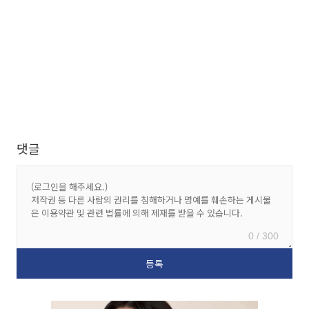
댓글
0 / 300