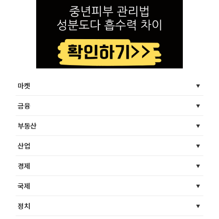
마켓
금융
부동산
산업
경제
국제
정치