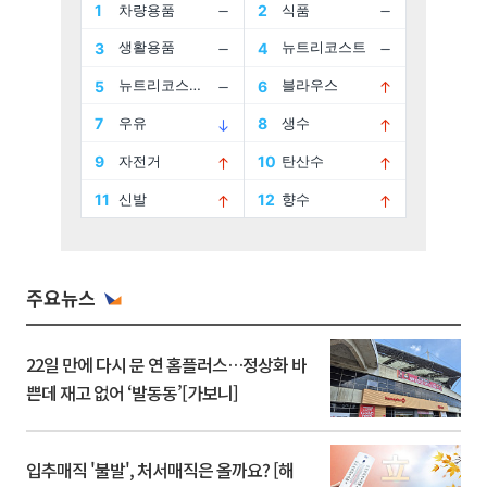
주요뉴스
22일 만에 다시 문 연 홈플러스…정상화 바
쁜데 재고 없어 ‘발동동’[가보니]
입추매직 '불발', 처서매직은 올까요? [해