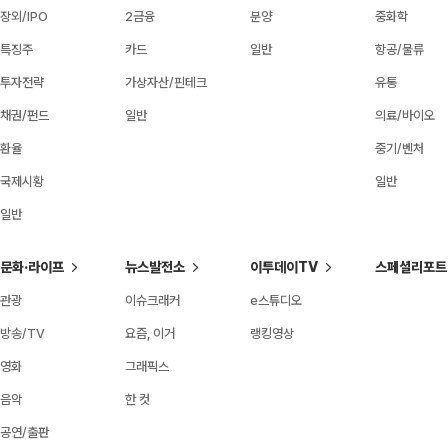
장외/IPO
2금융
분양
중화학
특징주
카드
일반
항공/물류
투자전략
가상자산/핀테크
유통
채권/펀드
일반
의료/바이오
환율
중기/벤처
국제시황
일반
일반
문화·라이프
뉴스발전소
이투데이TV
스페셜리포트
관광
이슈크래커
e스튜디오
방송/TV
요즘, 이거
랭킹영상
영화
그래픽스
음악
한 컷
공연/출판