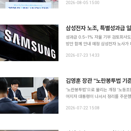
2026-08-05 15:00
삼성전자 노조, 특별성과급 일
성과급 0.5~1% 자율 기부 검토회사
방안 함께 안내 예정 삼성전자 노사가 디바이스솔루션(DS)부문 특별경영성과급의 일부를 사회공헌
에 활용하는 방안을 추진한다. 임직원
2026-07-23 14:33
김영훈 장관 "노란봉투법 기준
‘노란봉투법’으로 불리는 개정 ‘노동조
어지자 대통령이 나서서 정리를 주문했다. 노
부 장관은 22일 이재명 대통령이 전날
2026-07-22 15:08
지시했으니 당연히 이행해야 한다”며 “