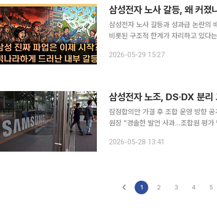
삼성전자 노사 갈등, 왜 커졌나
삼성전자 노사 갈등과 성과급 논란의 
비롯된 구조적 한계가 자리하고 있다는 
업이 내부 구성원의 성과와 불만을 어
2026-05-29 15:27
단이다. 본지 김지영 기자와 손윤희
삼성전자 노조, DS·DX 분
잠정합의안 가결 후 조합 운영 방향 공
원장 “경솔한 발언 사과…조합원 평가 받겠다” 삼성전자 최대 노조인 삼성전자
션(DS) 부문과 디바이스경험(DX) 부
2026-05-28 13:41
약 잠정합의안 가결 이후 내부 불만이
1
2
3
4
5