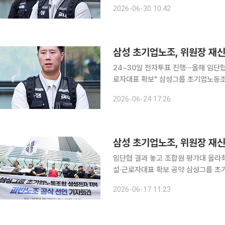
이 참여해 투표율 70.8%를 기록했으며
2026-06-30 10:42
다. 이번 투표는 지난 24일부터 이날
삼성 초기업노조, 위원장 재신
24~30일 전자투표 진행⋯올해 임단협
로자대표 확보" 삼성그룹 초기업노동조합 삼성전자지부가 24일 위원장 재신임 투표에 돌입했다.
올해 임금·단체협약(임단협) 교섭 결과
2026-06-24 17:26
문 분리교섭 추진 등 새로운 교섭 전
삼성 초기업노조, 위원장 재신
임단협 결과 놓고 조합원 평가대 올라최
설·근로자대표 확보 공약 삼성그룹 초기업노동조합 삼성전자지부가 위원장 재신임 투표를 실시한
다. 올해 임금·단체협약 교섭 과정에
2026-06-17 11:23
비하기 위한 차원이다.