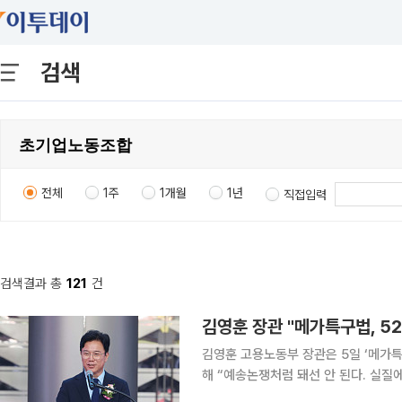
검색
전체
1주
1개월
1년
직접입력
검색결과 총
121
건
김영훈 장관 "메가특구법, 5
김영훈 고용노동부 장관은 5일 ‘메가특
해 “예송논쟁처럼 돼선 안 된다. 실질
안 들어가면 뭐가 안 될 것처럼 했는데, 지금 너무