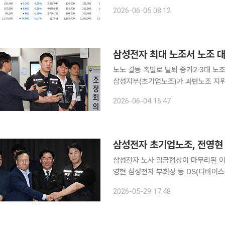
관심이 쏠리고 있다. 5일 네이버페이증권에 따르면 이날 검색 상위 종목에는 삼성전자, SK하이닉
2026-06-05 08:12
스, LG전자, NAVER, 현대차 등이 이
삼성전자 최대 노조서 노조 
노노 갈등 촉발로 탈퇴 증가2·3대 노조 규모 커져 삼성전자 최대 노조인 
삼성지부(초기업노조)가 과반노조 지위
불만이 커지면서 DX 부문은 물론 DS
2026-06-04 16:47
다. 4일 업계에 따르면 초기업노조 조
삼성전자 노사 임금협상이 마무리된 
영현 삼성전자 부회장 등 DS(디바이스
정에서 사업부별 보상 격차가 발생한 
2026-05-29 17:48
필요하다는 취지다. 29일