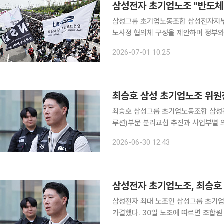
삼성그룹 초기업노동조합 삼성전자지부가
노사정 협의체 구성을 제안하며 정부와 기업의 적
부는 1일 발표한 '메가 프로젝트에 대
2026-07-01 10:25
기원하며 우리 산업의 경쟁력을 지키기
최승호 삼성 초기업노조 위원장
최승호 삼성그룹 초기업노동조합 삼성전
루션)부문 분리교섭 추진과 사업부별 의견 수렴
조합원들에게 배포한 입장문에서 "이번
2026-06-30 12:43
다"며 "신임이라는 결과를 더 잘하라
삼성전자 초기업노조, 최승호
삼성전자 최대 노조인 삼성그룹 초기
가결했다. 30일 노조에 따르면 조합원 전자투표에서 재적 조합원 5만4165명 가운데 3만8336명