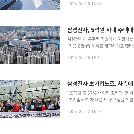
2026-07-08 16:54
지부(초기업노조)에 보낸 회신 공문을 
삼성전자, 5억원 사내 주택대
삼성전자가 무주택 직원에게 지원하는 
(전용 85㎡) 이하로 제한하기로 했다
는 지적을 반영한 조치다. 5일 업계에 따르면 삼성전자는 사내 주거안정 지원 대출 제도의 대상 주
2026-07-05 19:40
택을 수도권과 전국 6개 광역시 기준 
삼성전자 초기업노조, 사측에
“조합원 중 37%가 이직 고려”현안 개선 요구 삼성전자 최대 노조인 초기업노동
(초기업노조)가 내년 노사 교섭을 위한 사전 정
초기업노조는 반도체(DS·디바이스솔루
2026-07-02 16:13
상대로 보낸 공문에서 “내년 교섭을 