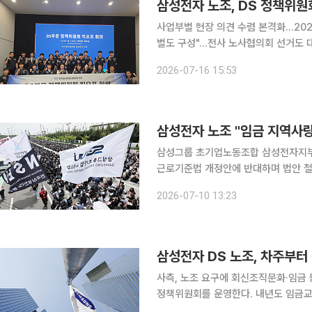
삼성전자 노조, DS 정책위원
사업부별 현장 의견 수렴 본격화…20
별도 구성"…전사 노사협의회 선거도 대응 삼성그룹 초기업노동조합 삼성전자 지부가 DS
솔루션)부문 정책위원회를 출범하고 내년
2026-07-16 15:53
성전자 지부는 16일 오전 DS부문 정
삼성그룹 초기업노동조합 삼성전자지부
근로기준법 개정안에 반대하며 법안 철회를 촉구했다. 삼성전자지부는 
화 지급 원칙을 훼손하는 근로기준법 
2026-07-10 13:23
도"라고 밝혔다. 앞서 박민
삼성전자 DS 노조, 차주부터
사측, 노조 요구에 회신조직문화·임금 등 안건 삼성전자 디바이스솔루션(DS) 부문
정책위원회를 운영한다. 내년도 임금교
로 논의하기 위한 취지다. 8일 업계에 따르면 삼성전자는 이날 삼성그룹 초기업노동조합 삼성전자