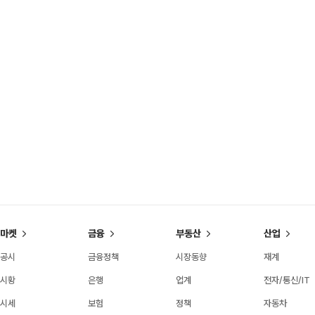
마켓
금융
부동산
산업
공시
금융정책
시장동향
재계
시황
은행
업계
전자/통신/IT
시세
보험
정책
자동차