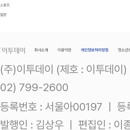
스포츠
일반
회사소개
이용약관
개인정보처리방침
청소년
(주)이투데이 (제호 : 이투데이
02) 799-2600
등록번호 : 서울아00197 ㅣ 등록일
발행인 : 김상우 ㅣ 편집인 : 