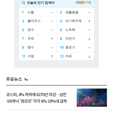
주요뉴스
코스피, 4% 하락에 6270선 마감…삼전
·SK하닉 '와르르' 각각 6%·10%대 급락