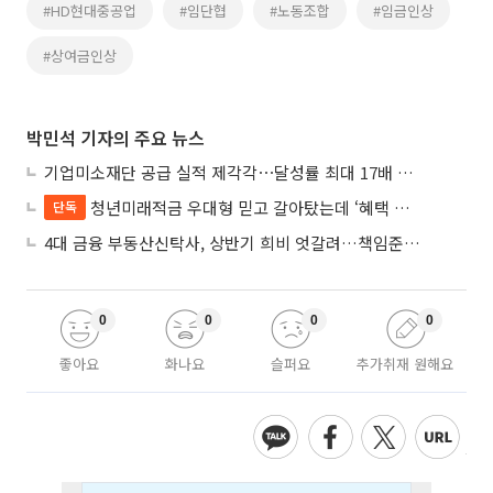
#HD현대중공업
#임단협
#노동조합
#임금인상
#상여금인상
박민석 기자의 주요 뉴스
기업미소재단 공급 실적 제각각⋯달성률 최대 17배 차이
청년미래적금 우대형 믿고 갈아탔는데 ‘혜택 반토막’…심사 오류에 가입자 혼선
단독
4대 금융 부동산신탁사, 상반기 희비 엇갈려…책임준공 손실 반영 시점이 갈랐다
0
0
0
0
좋아요
화나요
슬퍼요
추가취재 원해요