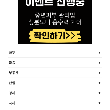
마켓
금융
부동산
산업
경제
국제