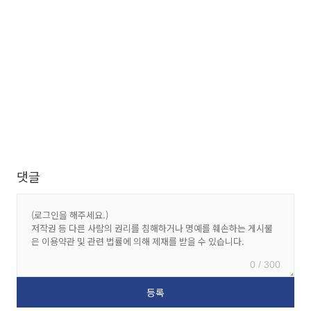
댓글
0 / 300