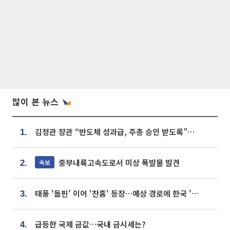
많이 본 뉴스
김정관 장관 “반도체 성과급, 주총 승인 받도록”…상법·자본시장법 개정 시사
1.
중부내륙고속도로서 미상 폭발물 발견
속보
2.
태풍 '돌핀' 이어 '찬홈' 등장…예상 경로에 한국 '한숨'
3.
급등한 국제 금값…국내 금시세는?
4.