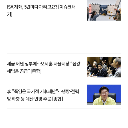
ISA 계좌, 5년마다 깨라고요? [이슈크래
커]
세금 꺼낸 정부에…오세훈 서울시장 “집값
해법은 공급” [종합]
李 "폭염은 국가적 기후재난"…냉방·전력
망 확충 등 예산 반영 주문 [종합]