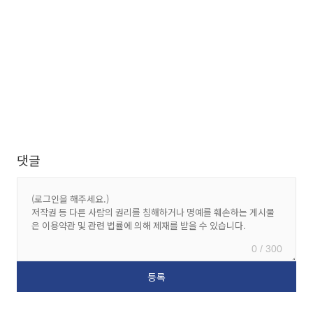
댓글
0 / 300