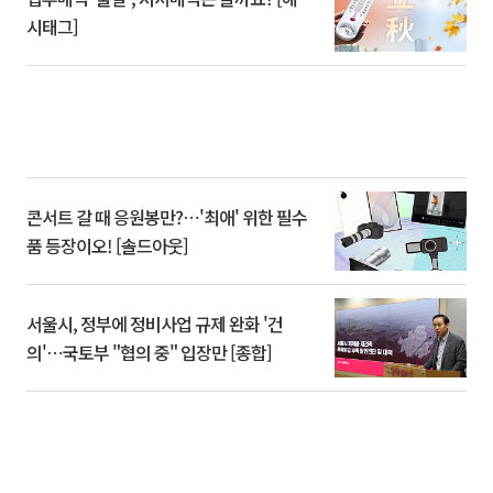
시태그]
콘서트 갈 때 응원봉만?⋯'최애' 위한 필수
품 등장이오! [솔드아웃]
서울시, 정부에 정비사업 규제 완화 '건
의'⋯국토부 "협의 중" 입장만 [종합]