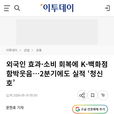
이투데이
산업
유통
외국인 효과·소비 회복에 K-백화점
함박웃음⋯2분기에도 실적 ‘청신
호’
입력 2026-05-13 05:30
문현호 기자
구글 선호매체 추가