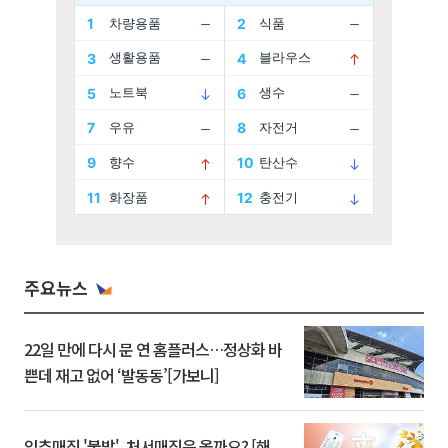
주요뉴스
22일 만에 다시 문 연 홈플러스…정상화 바
쁜데 재고 없어 ‘발동동’[가보니]
입추매직 '불발', 처서매직은 올까요? [해