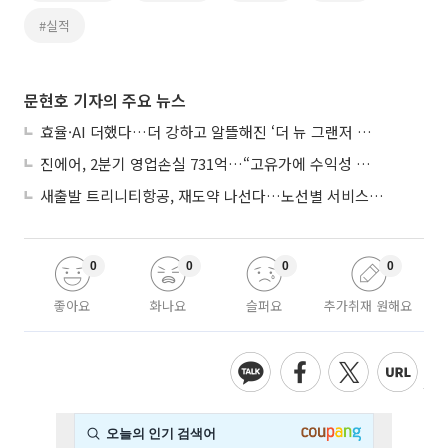
#실적
문현호 기자의 주요 뉴스
효율·AI 더했다…더 강하고 알뜰해진 ‘더 뉴 그랜저 하이브리드’
진에어, 2분기 영업손실 731억…“고유가에 수익성 악화”
새출발 트리니티항공, 재도약 나선다…노선별 서비스 차별화
0
0
0
0
좋아요
화나요
슬퍼요
추가취재 원해요