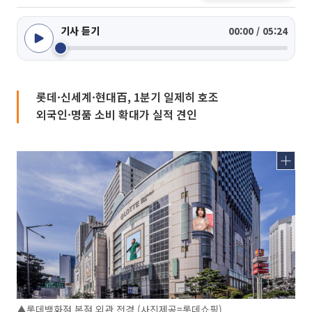
기사 듣기
00:00 / 05:24
롯데·신세계·현대百, 1분기 일제히 호조
외국인·명품 소비 확대가 실적 견인
▲롯데백화점 본점 외관 전경 (사진제공=롯데쇼핑)