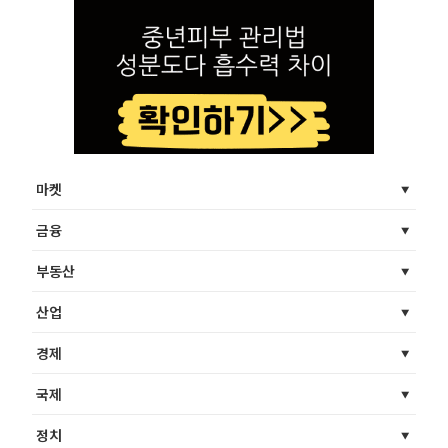
마켓
금융
부동산
산업
경제
국제
정치