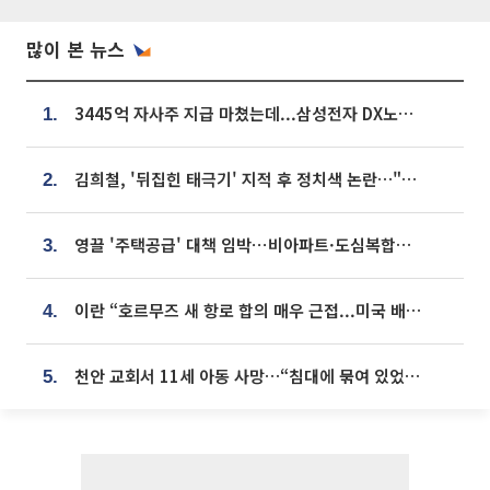
많이 본 뉴스
3445억 자사주 지급 마쳤는데...삼성전자 DX노조, 뒤늦은 '떼쓰기 집회'
1.
김희철, '뒤집힌 태극기' 지적 후 정치색 논란…"좌우 떠나 우리나라 국기"
2.
영끌 '주택공급' 대책 임박⋯비아파트·도심복합까지 총동원
3.
이란 “호르무즈 새 항로 합의 매우 근접...미국 배상 먼저”
4.
천안 교회서 11세 아동 사망…“침대에 묶여 있었다” 진술 확보
5.