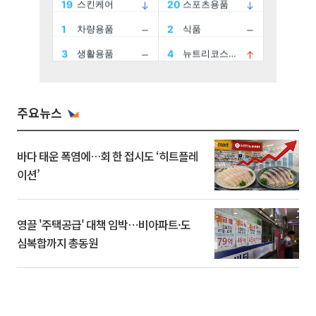
주요뉴스
바다 태운 폭염에…회 한 접시도 ‘히트플레
이션’
영끌 '주택공급' 대책 임박⋯비아파트·도
심복합까지 총동원