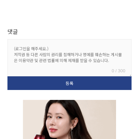
댓글
0 / 300