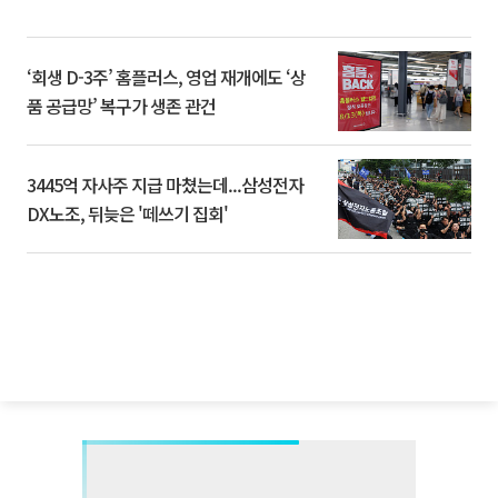
‘회생 D-3주’ 홈플러스, 영업 재개에도 ‘상
품 공급망’ 복구가 생존 관건
3445억 자사주 지급 마쳤는데...삼성전자
DX노조, 뒤늦은 '떼쓰기 집회'