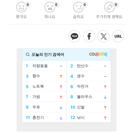
0
0
0
0
좋아요
화나요
슬퍼요
추가취재 원해요