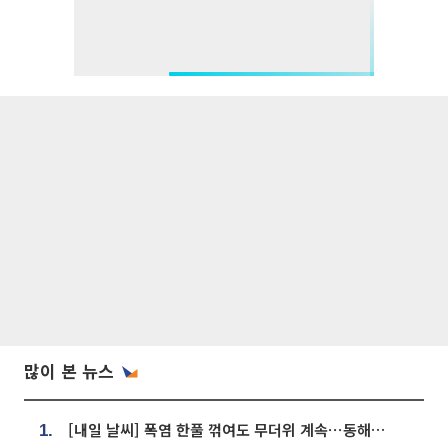
많이 본 뉴스
[내일 날씨] 폭염 한풀 꺾여도 무더위 계속⋯동해안 이틀 연속 비
1.