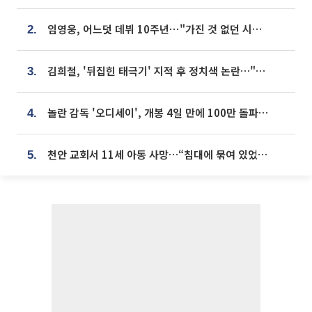
임영웅, 어느덧 데뷔 10주년⋯"가진 것 없던 시절, 내 앞엔 20명의 팬뿐"
2.
김희철, '뒤집힌 태극기' 지적 후 정치색 논란…"좌우 떠나 우리나라 국기"
3.
놀란 감독 '오디세이', 개봉 4일 만에 100만 돌파⋯'왕사남' 보다 빠르다
4.
천안 교회서 11세 아동 사망…“침대에 묶여 있었다” 진술 확보
5.