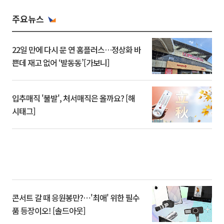
주요뉴스
22일 만에 다시 문 연 홈플러스…정상화 바
쁜데 재고 없어 ‘발동동’[가보니]
입추매직 '불발', 처서매직은 올까요? [해
시태그]
콘서트 갈 때 응원봉만?⋯'최애' 위한 필수
품 등장이오! [솔드아웃]