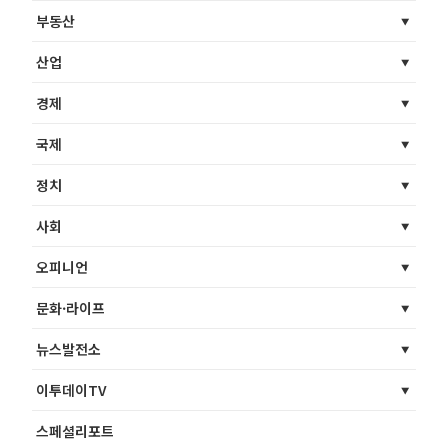
부동산
산업
경제
국제
정치
사회
오피니언
문화·라이프
뉴스발전소
이투데이TV
스페셜리포트