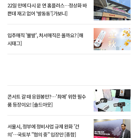
22일 만에 다시 문 연 홈플러스…정상화 바
쁜데 재고 없어 ‘발동동’[가보니]
입추매직 '불발', 처서매직은 올까요? [해
시태그]
콘서트 갈 때 응원봉만?⋯'최애' 위한 필수
품 등장이오! [솔드아웃]
서울시, 정부에 정비사업 규제 완화 '건
의'⋯국토부 "협의 중" 입장만 [종합]