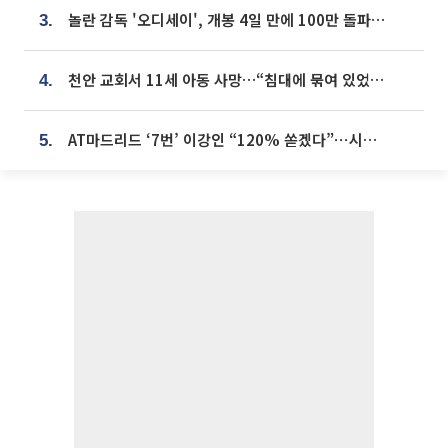
놀란 감독 '오디세이', 개봉 4일 만에 100만 돌파⋯'왕사남' 보다 빠르다
3.
천안 교회서 11세 아동 사망…“침대에 묶여 있었다” 진술 확보
4.
AT마드리드 ‘7번’ 이강인 “120% 쏟겠다”⋯시메오네 감독 “필요한 선수”
5.