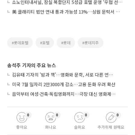
소노인터내셔널, 잠실 복합단지 5성급 호텔 운영 ‘우협 선정’
美 클래리티 법안 연내 통과 가능성 13%…상원 문턱서 제동
#롯데호텔
#호텔
#롯데
#롯데지주
송석주 기자의 주요 뉴스
김유태 기자의 '밤과 책'…영화와 문학, 서로 다른 언어를 읽다
미국 7월 일자리 2만3000개 감소…고용 둔화 우려 확산
음악부터 여성·건축·독립영화까지…극장 대신 영화제로 즐기는 스크린 여행
0
0
0
0
좋아요
화나요
슬퍼요
추가취재 원해요