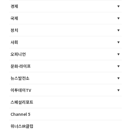
경제
국제
정치
사회
오피니언
문화·라이프
뉴스발전소
이투데이TV
스페셜리포트
Channel 5
위너스IR클럽