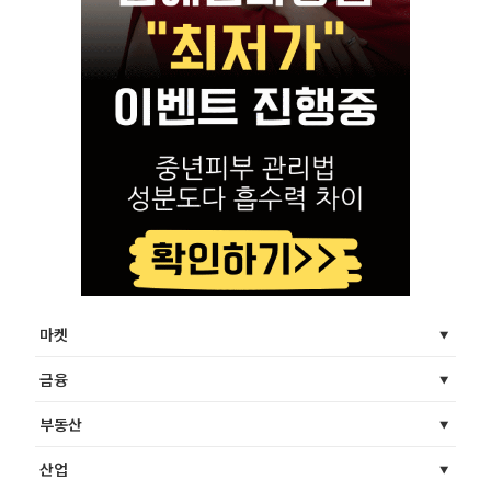
마켓
금융
부동산
산업