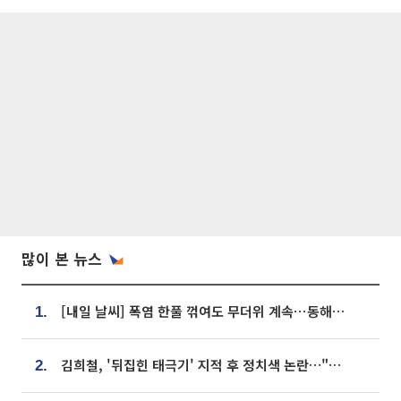
많이 본 뉴스
[내일 날씨] 폭염 한풀 꺾여도 무더위 계속⋯동해안 이틀 연속 비
1.
김희철, '뒤집힌 태극기' 지적 후 정치색 논란…"좌우 떠나 우리나라 국기"
2.