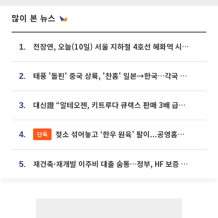
많이 본 뉴스
전장연, 오늘(10일) 서울 지하철 4호선 혜화역 시위…1호선 용산역 무정차
1.
태풍 '돌핀' 중국 상륙, '찬홈' 일본→한국…각국 기상청 예상 경로는?
2.
대신證 “알테오젠, 키트루다 큐렉스 판매 3배 급증…목표가 41만원 상향”
3.
젖소 섞어놓고 ‘한우 원육’ 팔이...공영홈쇼핑 표기·검증 구멍
단독
4.
재건축·재개발 이주비 대출 숨통…정부, HF 보증 신설 추진
5.