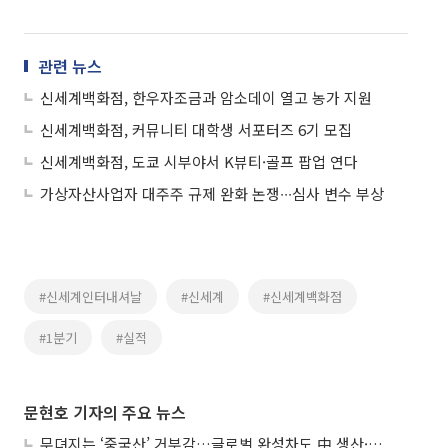
관련 뉴스
신세계백화점, 한우자조금과 암소데이 열고 농가 지원
신세계백화점, 커뮤니티 대학생 서포터즈 6기 모집
신세계백화점, 도쿄 시부야서 K뷰티·골프 팝업 연다
가상자산사업자 대주주 규제 완화 논쟁∙∙∙심사 변수 부상
#신세계인터내셔날
#신세계
#신세계백화점
#1분기
#실적
문현호 기자의 주요 뉴스
무뎌지는 ‘중국산’ 거부감…글로벌 완성차도 中 생산·협력 확대