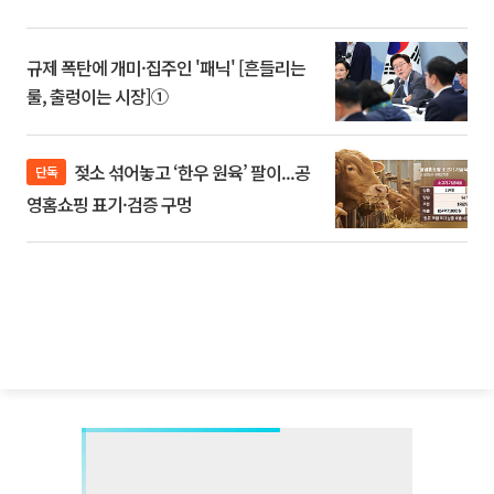
규제 폭탄에 개미·집주인 '패닉' [흔들리는
룰, 출렁이는 시장]①
젖소 섞어놓고 ‘한우 원육’ 팔이...공
단독
영홈쇼핑 표기·검증 구멍