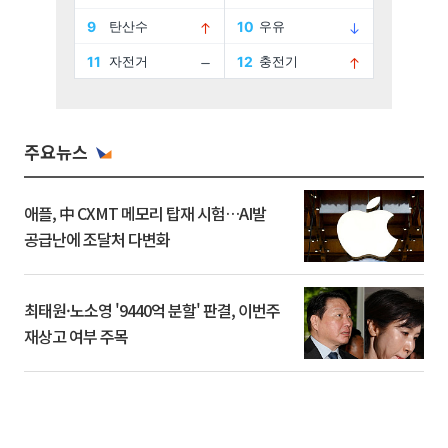
주요뉴스
애플, 中 CXMT 메모리 탑재 시험…AI발
공급난에 조달처 다변화
최태원·노소영 '9440억 분할' 판결, 이번주
재상고 여부 주목