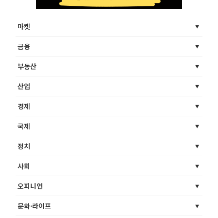
마켓
금융
부동산
산업
경제
국제
정치
사회
오피니언
문화·라이프